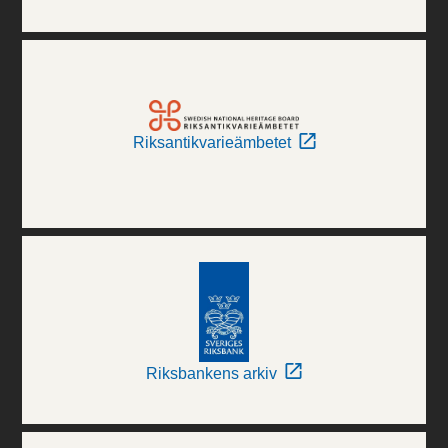
Riksantikvarieämbetet
Riksbankens arkiv