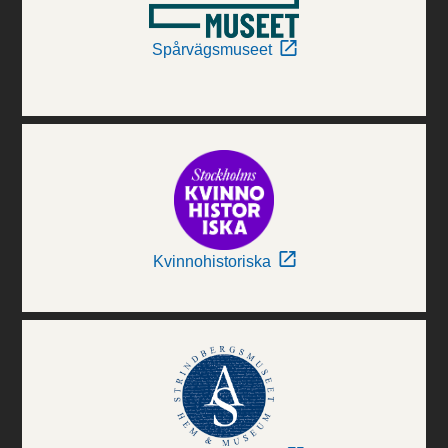
Spårvägsmuseet
Kvinnohistoriska