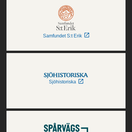
Samfundet S:t Erik
Sjöhistoriska