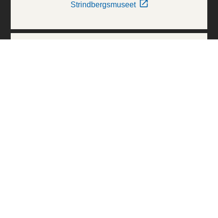
Strindbergsmuseet
Thielska Galleriet
Världskulturmuseerna