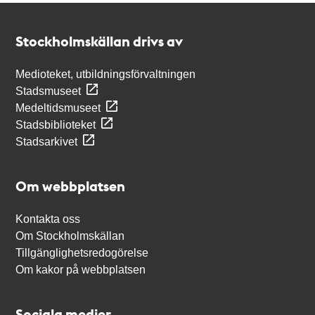
Kontakt
Stockholmskällan
Stockholmskällan drivs av
Medioteket, utbildningsförvaltningen
Stadsmuseet
Medeltidsmuseet
Stadsbiblioteket
Stadsarkivet
Om webbplatsen
Kontakta oss
Om Stockholmskällan
Tillgänglighetsredogörelse
Om kakor på webbplatsen
Sociala medier