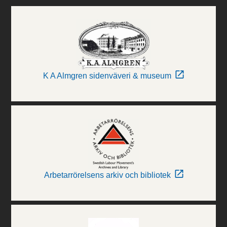
K A Almgren sidenväveri & museum
Arbetarrörelsens arkiv och bibliotek