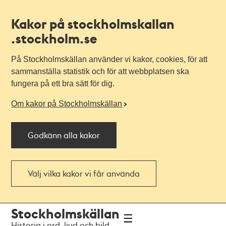
Kakor på stockholmskallan
.stockholm.se
På Stockholmskällan använder vi kakor, cookies, för att
sammanställa statistik och för att webbplatsen ska
fungera på ett bra sätt för dig.
Om kakor på Stockholmskällan
Godkänn alla kakor
Välj vilka kakor vi får använda
Till
Till
Stockholmskällan
navigationen
huvudinnehållet
Historia i ord, ljud och bild