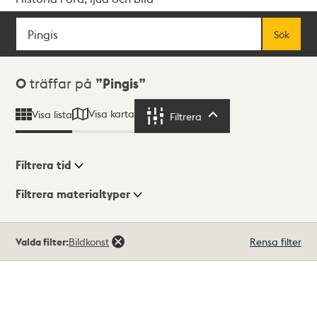
Sök
Fritextsök
Sök
Sökresultat
0
träffar på
Pingis
Visa karta
Visa lista
Filtrera
Filtrera
Filtrera tid
Filtrera materialtyper
Visningsläge
Totalt
Valda filter:
Bildkonst
Rensa filter
0
träffar
Lista
Karta