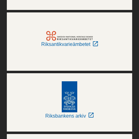
Riksantikvarieämbetet
Riksbankens arkiv