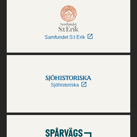
Samfundet S:t Erik
Sjöhistoriska