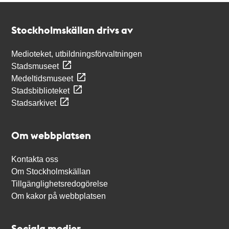
Kontakt
Stockholmskällan
Stockholmskällan drivs av
Medioteket, utbildningsförvaltningen
Stadsmuseet
Medeltidsmuseet
Stadsbiblioteket
Stadsarkivet
Om webbplatsen
Kontakta oss
Om Stockholmskällan
Tillgänglighetsredogörelse
Om kakor på webbplatsen
Sociala medier