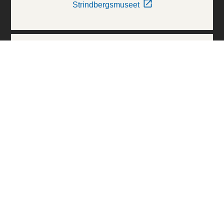
Strindbergsmuseet
Thielska Galleriet
Världskulturmuseerna