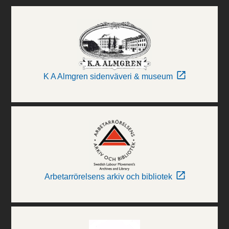
K A Almgren sidenväveri & museum
Arbetarrörelsens arkiv och bibliotek