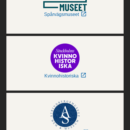
Spårvägsmuseet
Kvinnohistoriska