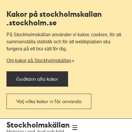
Kakor på stockholmskallan
.stockholm.se
På Stockholmskällan använder vi kakor, cookies, för att
sammanställa statistik och för att webbplatsen ska
fungera på ett bra sätt för dig.
Om kakor på Stockholmskällan
Godkänn alla kakor
Välj vilka kakor vi får använda
Till
Till
Stockholmskällan
navigationen
huvudinnehållet
Historia i ord, ljud och bild