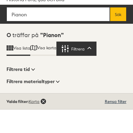
Sök
Fritextsök
Sök
Sökresultat
0
träffar på
Pianon
Visa karta
Visa lista
Filtrera
Filtrera
Filtrera tid
Filtrera materialtyper
Visningsläge
Totalt
Valda filter:
Karta
Rensa filter
0
träffar
Lista
Karta