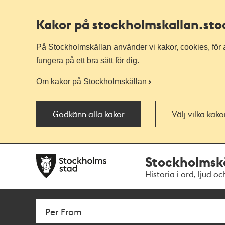
Kakor på stockholmskallan
.st
På Stockholmskällan använder vi kakor, cookies, för a
fungera på ett bra sätt för dig.
Om kakor på Stockholmskällan
Godkänn alla kakor
Välj vilka kak
Till
Till
Stockholmsk
navigationen
huvudinnehållet
Historia i ord, ljud oc
Sök
Fritextsök