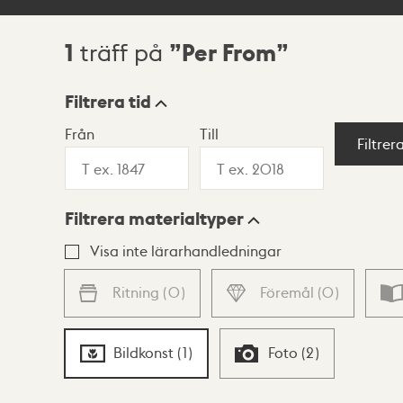
1
Per From
träff på
Sökresultat
Filtrera tid
Från
Till
Visningsläge
Filtrer
Filtrera materialtyper
Lista
Karta
Visa inte lärarhandledningar
Ritning
(
0
)
Föremål
(
0
)
Bildkonst
(
1
)
Foto
(
2
)