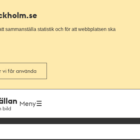
ockholm.se
tt sammanställa statistik och för att webbplatsen ska
or vi får använda
ällan
Meny
h bild