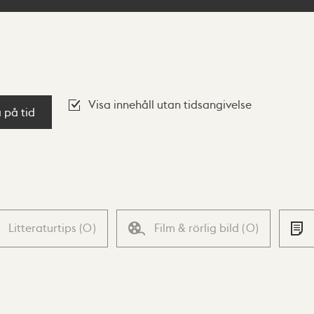
Visa innehåll utan tidsangivelse
a på tid
Litteraturtips
(
0
)
Film & rörlig bild
(
0
)