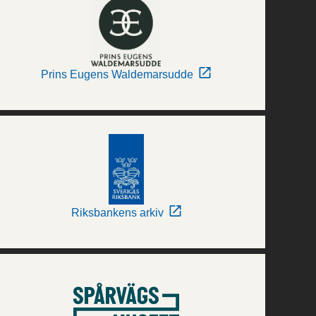
Prins Eugens Waldemarsudde
Riksbankens arkiv