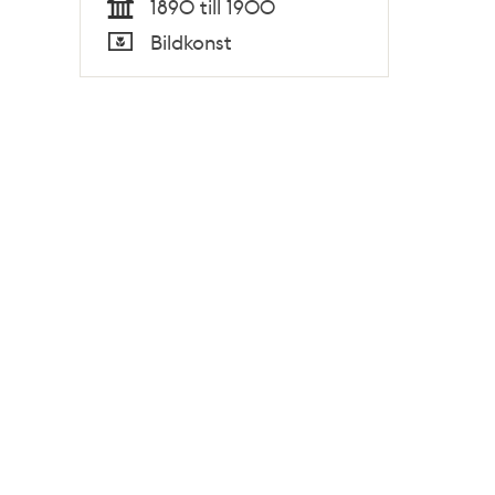
1890 till 1900
Tid
Bildkonst
Typ