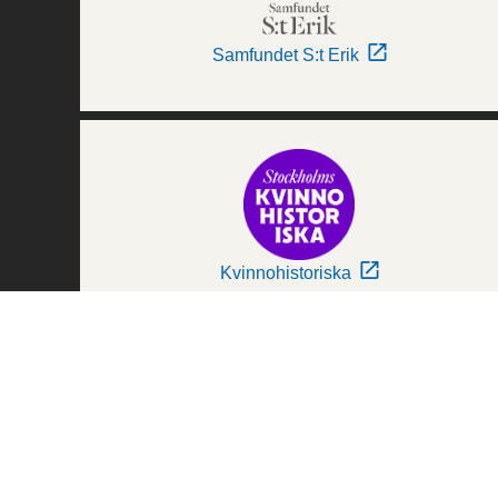
Samfundet S:t Erik
Kvinnohistoriska
Världskulturmuseerna