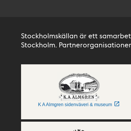
Stockholmskällan är ett samarbete
Stockholm. Partnerorganisationer 
K A Almgren sidenväveri & museum