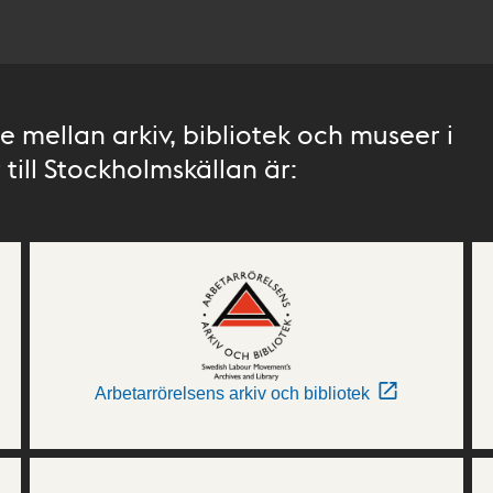
 mellan arkiv, bibliotek och museer i
till Stockholmskällan är:
Arbetarrörelsens arkiv och bibliotek