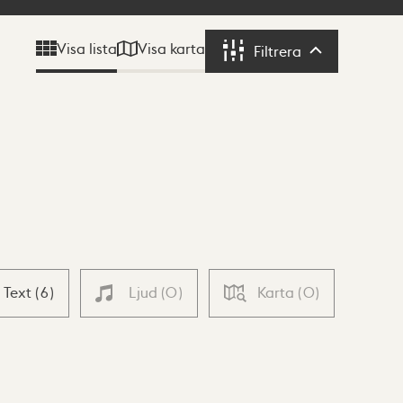
Visa karta
Visa lista
Filtrera
Filtrera
Text
(
6
)
Ljud
(
0
)
Karta
(
0
)