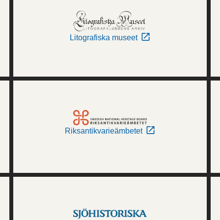
Litografiska museet
Riksantikvarieämbetet