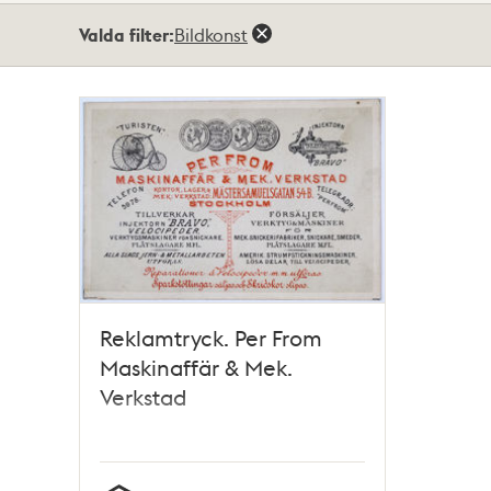
Totalt
Valda filter:
Bildkonst
1
träffar
Reklamtryck. Per From
Maskinaffär & Mek.
Verkstad