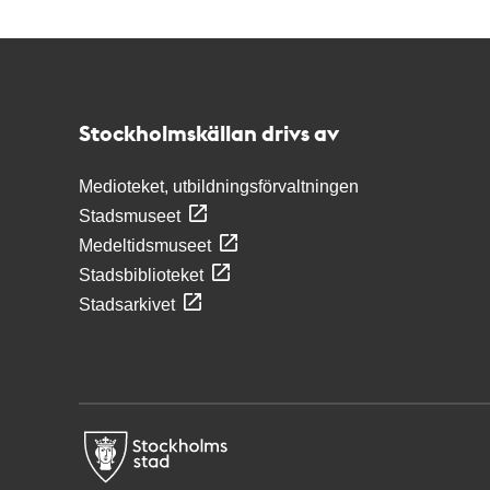
Kontakt
Stockholmskällan
Stockholmskällan drivs av
Medioteket, utbildningsförvaltningen
Stadsmuseet
Medeltidsmuseet
Stadsbiblioteket
Stadsarkivet