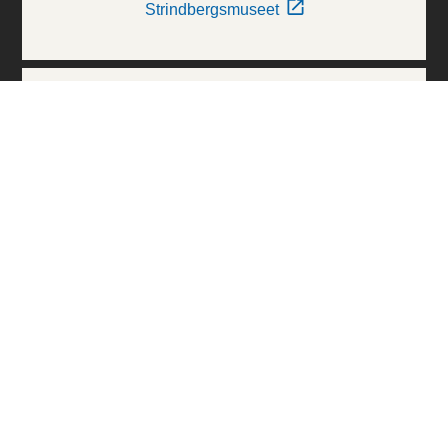
Strindbergsmuseet
Thielska Galleriet
Världskulturmuseerna