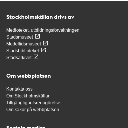
Kontakt
Stockholmskällan
Stockholmskällan drivs av
Medioteket, utbildningsförvaltningen
Stadsmuseet
Medeltidsmuseet
Stadsbiblioteket
Stadsarkivet
Om webbplatsen
Kontakta oss
Om Stockholmskällan
Tillgänglighetsredogörelse
Om kakor på webbplatsen
Sociala medier