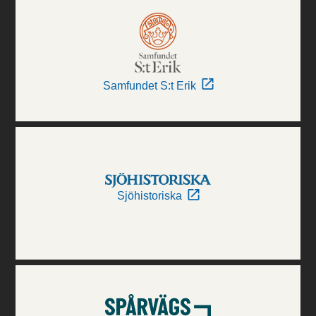
Samfundet S:t Erik
Sjöhistoriska