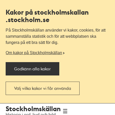
Kakor på stockholmskallan
.stockholm.se
På Stockholmskällan använder vi kakor, cookies, för att
sammanställa statistik och för att webbplatsen ska
fungera på ett bra sätt för dig.
Om kakor på Stockholmskällan
Godkänn alla kakor
Välj vilka kakor vi får använda
Till
Till
Stockholmskällan
navigationen
huvudinnehållet
Historia i ord, ljud och bild