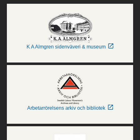
K A Almgren sidenväveri & museum
Arbetarrörelsens arkiv och bibliotek