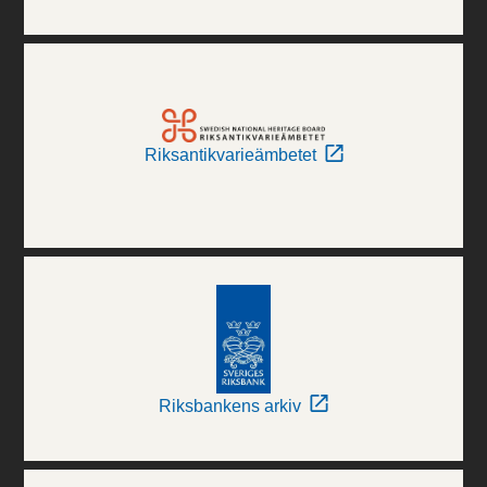
Riksantikvarieämbetet
Riksbankens arkiv