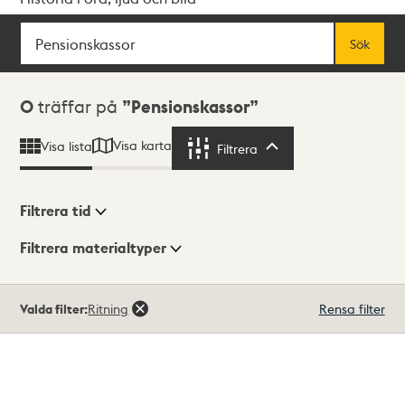
Sök
Fritextsök
Sök
Sökresultat
0
träffar på
Pensionskassor
Visa karta
Visa lista
Filtrera
Filtrera
Filtrera tid
Filtrera materialtyper
Visningsläge
Totalt
Valda filter:
Ritning
Rensa filter
0
träffar
Lista
Karta