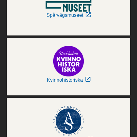
Spårvägsmuseet
Kvinnohistoriska