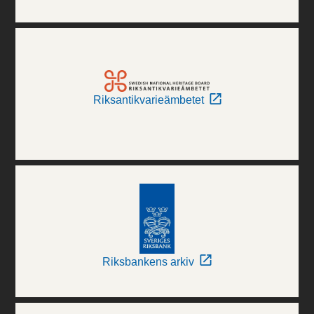
Riksantikvarieämbetet
Riksbankens arkiv