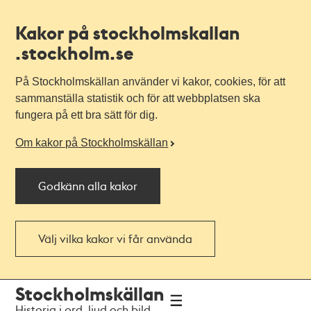
Kakor på stockholmskallan
.stockholm.se
På Stockholmskällan använder vi kakor, cookies, för att
sammanställa statistik och för att webbplatsen ska
fungera på ett bra sätt för dig.
Om kakor på Stockholmskällan
Godkänn alla kakor
Välj vilka kakor vi får använda
Till
Till
Stockholmskällan
navigationen
huvudinnehållet
Historia i ord, ljud och bild