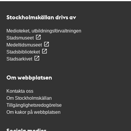
Kontakt
Stockholmskällan
Stockholmskällan drivs av
Medioteket, utbildningsförvaltningen
Stadsmuseet
Medeltidsmuseet
Stadsbiblioteket
Stadsarkivet
Om webbplatsen
Kontakta oss
Om Stockholmskällan
Tillgänglighetsredogörelse
Om kakor på webbplatsen
Sociala medier