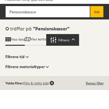
Sök
Fritextsök
Sök
Sökresultat
0
träffar på
Pensionskassor
Visa karta
Visa lista
Filtrera
Filtrera
Filtrera tid
Filtrera materialtyper
Visningsläge
Totalt
Valda filter:
Film & rörlig bild
Rensa filter
0
träffar
Lista
Karta