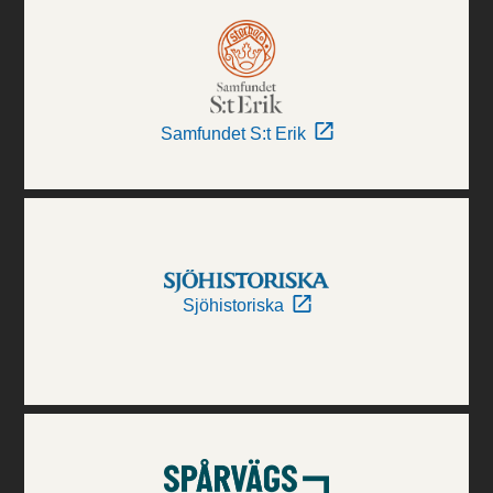
Samfundet S:t Erik
Sjöhistoriska