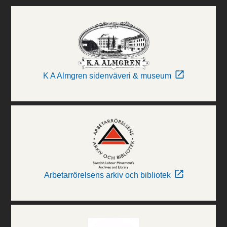
K A Almgren sidenväveri & museum
Arbetarrörelsens arkiv och bibliotek