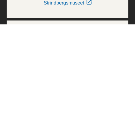
Strindbergsmuseet
Thielska Galleriet
Världskulturmuseerna