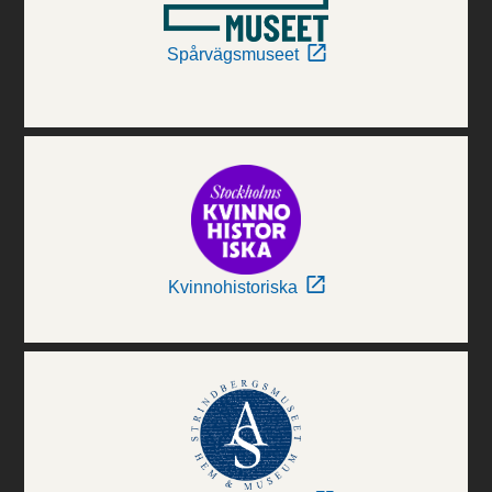
Spårvägsmuseet
Kvinnohistoriska