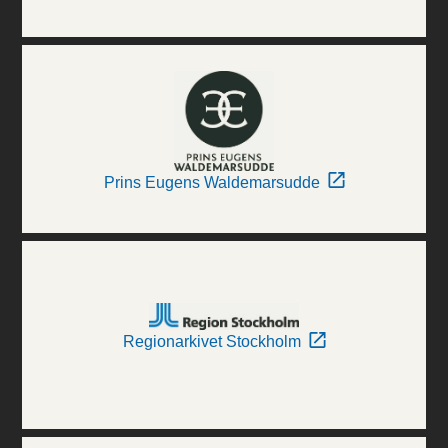
Prins Eugens Waldemarsudde
Regionarkivet Stockholm