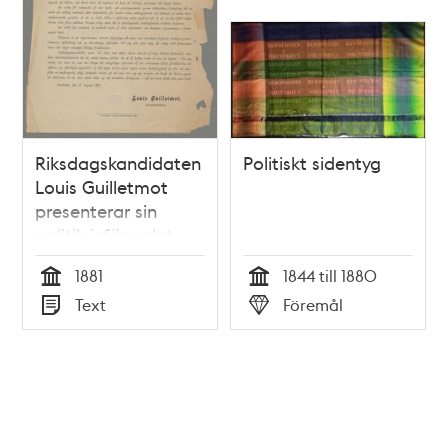
Riksdagskandidaten
Politiskt sidentyg
Louis Guilletmot
presenterar sin
politik inför valet
1881
1881
1844 till 1880
Tid
Tid
Text
Föremål
Typ
Typ