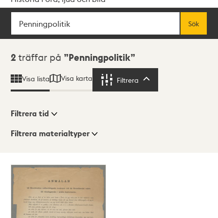
Sök
Fritextsök
Sök
Sökresultat
2
träffar på
Penningpolitik
Visa karta
Visa lista
Filtrera
Filtrera
Filtrera tid
Filtrera materialtyper
Visningsläge
Totalt
2
träffar
Lista
Karta