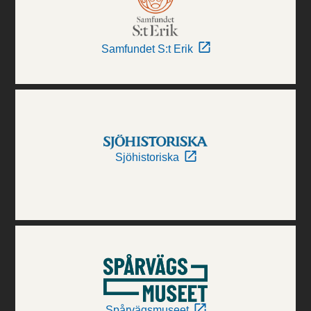
Samfundet S:t Erik
Sjöhistoriska
Spårvägsmuseet