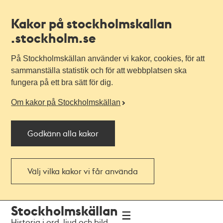
Kakor på stockholmskallan
.stockholm.se
På Stockholmskällan använder vi kakor, cookies, för att
sammanställa statistik och för att webbplatsen ska
fungera på ett bra sätt för dig.
Om kakor på Stockholmskällan
Godkänn alla kakor
Välj vilka kakor vi får använda
Till
Till
Stockholmskällan
navigationen
huvudinnehållet
Historia i ord, ljud och bild