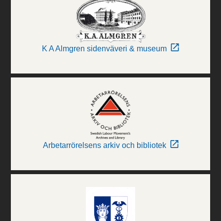
K A Almgren sidenväveri & museum
Arbetarrörelsens arkiv och bibliotek