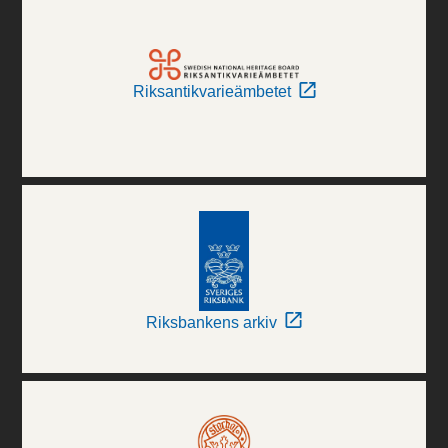
Riksantikvarieämbetet
Riksbankens arkiv