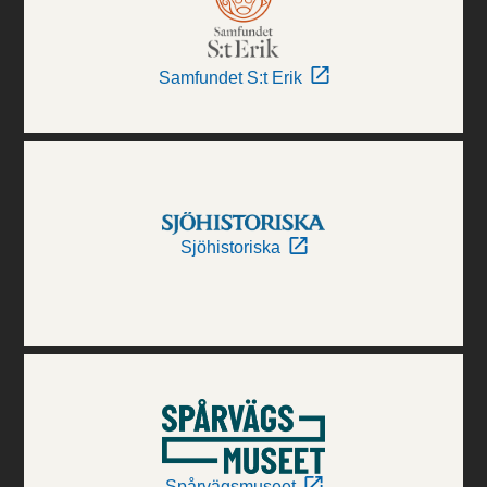
Samfundet S:t Erik
Sjöhistoriska
Spårvägsmuseet