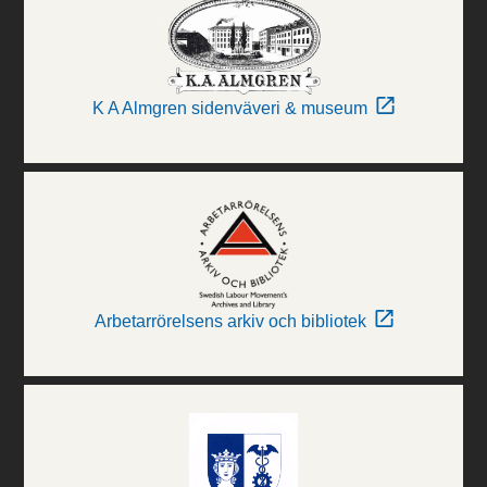
K A Almgren sidenväveri & museum
Arbetarrörelsens arkiv och bibliotek