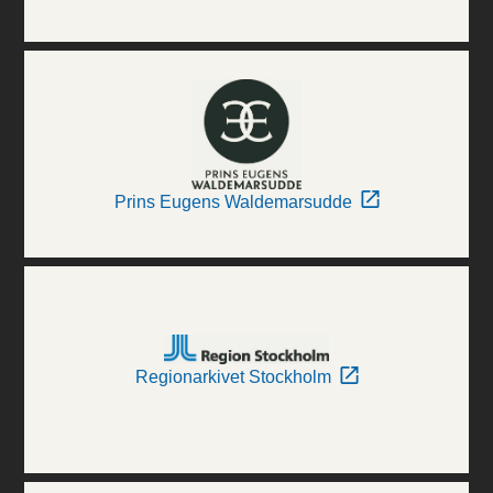
Prins Eugens Waldemarsudde
Regionarkivet Stockholm