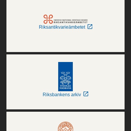
Riksantikvarieämbetet
Riksbankens arkiv