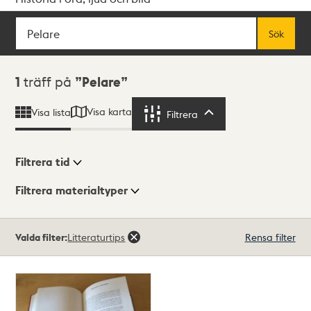
Sök
Fritextsök
Sök
Sökresultat
1
träff på
Pelare
Visa karta
Visa lista
Filtrera
Filtrera
Filtrera tid
Filtrera materialtyper
Visningsläge
Totalt
Valda filter:
Litteraturtips
Rensa filter
1
träffar
Lista
Karta