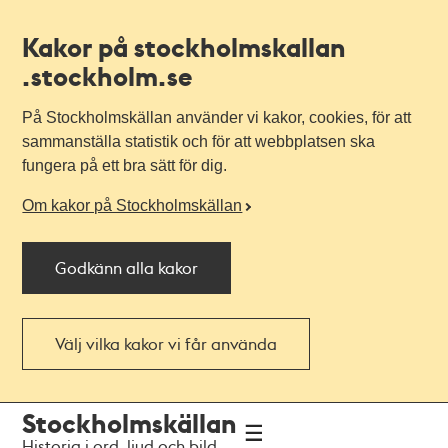
Kakor på stockholmskallan
.stockholm.se
På Stockholmskällan använder vi kakor, cookies, för att
sammanställa statistik och för att webbplatsen ska
fungera på ett bra sätt för dig.
Om kakor på Stockholmskällan
Godkänn alla kakor
Välj vilka kakor vi får använda
Till
Till
Stockholmskällan
navigationen
huvudinnehållet
Historia i ord, ljud och bild