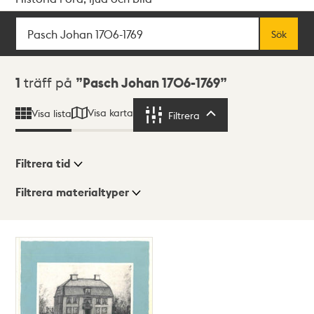
Sök
Fritextsök
Sök
Sökresultat
1
träff på
Pasch Johan 1706-1769
Visa karta
Visa lista
Filtrera
Filtrera
Filtrera tid
Filtrera materialtyper
Visningsläge
Totalt
1
träffar
Lista
Karta