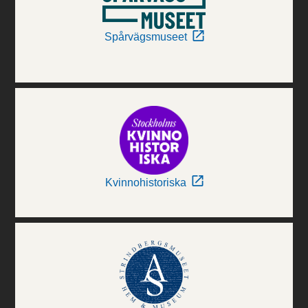
Spårvägsmuseet
Kvinnohistoriska