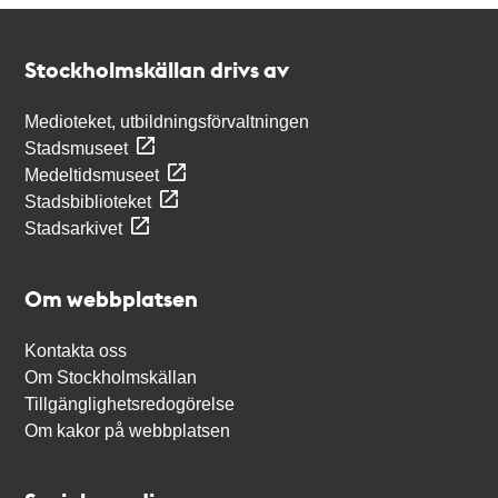
Kontakt
Stockholmskällan
Stockholmskällan drivs av
Medioteket, utbildningsförvaltningen
Stadsmuseet
Medeltidsmuseet
Stadsbiblioteket
Stadsarkivet
Om webbplatsen
Kontakta oss
Om Stockholmskällan
Tillgänglighetsredogörelse
Om kakor på webbplatsen