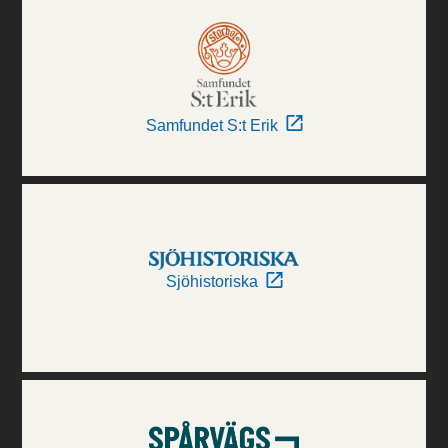
Samfundet S:t Erik
Sjöhistoriska