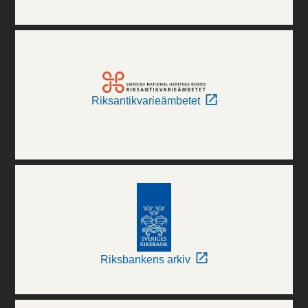
Riksantikvarieämbetet
Riksbankens arkiv