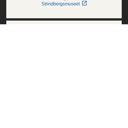
Strindbergsmuseet
Thielska Galleriet
Världskulturmuseerna