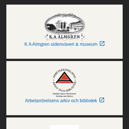
K A Almgren sidenväveri & museum
Arbetarrörelsens arkiv och bibliotek