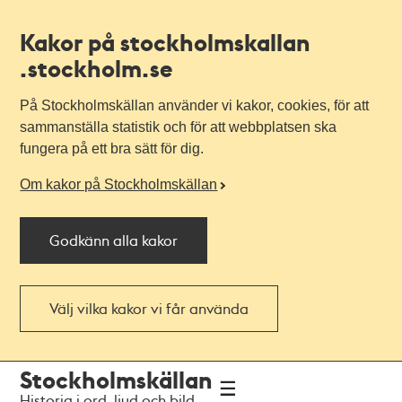
Kakor på stockholmskallan
.stockholm.se
På Stockholmskällan använder vi kakor, cookies, för att
sammanställa statistik och för att webbplatsen ska
fungera på ett bra sätt för dig.
Om kakor på Stockholmskällan
Godkänn alla kakor
Välj vilka kakor vi får använda
Till
Till
Stockholmskällan
navigationen
huvudinnehållet
Historia i ord, ljud och bild