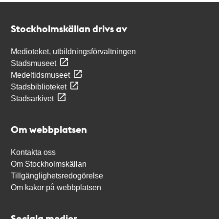
Kontakt
Stockholmskällan
Stockholmskällan drivs av
Medioteket, utbildningsförvaltningen
Stadsmuseet
Medeltidsmuseet
Stadsbiblioteket
Stadsarkivet
Om webbplatsen
Kontakta oss
Om Stockholmskällan
Tillgänglighetsredogörelse
Om kakor på webbplatsen
Sociala medier