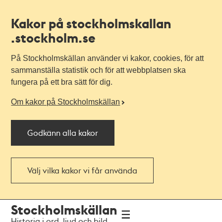
Kakor på stockholmskallan
.stockholm.se
På Stockholmskällan använder vi kakor, cookies, för att
sammanställa statistik och för att webbplatsen ska
fungera på ett bra sätt för dig.
Om kakor på Stockholmskällan
Godkänn alla kakor
Välj vilka kakor vi får använda
Till
Till
Stockholmskällan
navigationen
huvudinnehållet
Historia i ord, ljud och bild