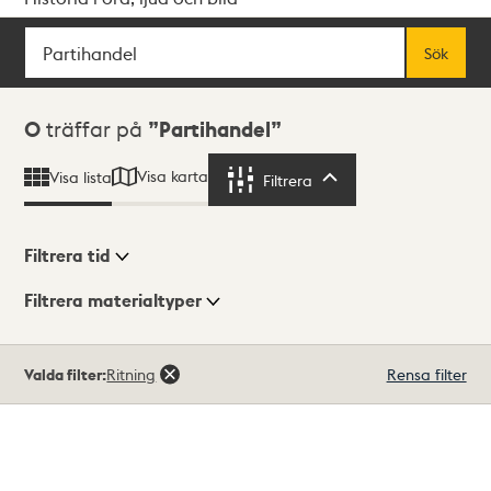
Sök
Fritextsök
Sök
Sökresultat
0
träffar på
Partihandel
Visa karta
Visa lista
Filtrera
Filtrera
Filtrera tid
Filtrera materialtyper
Visningsläge
Totalt
Valda filter:
Ritning
Rensa filter
0
träffar
Lista
Karta