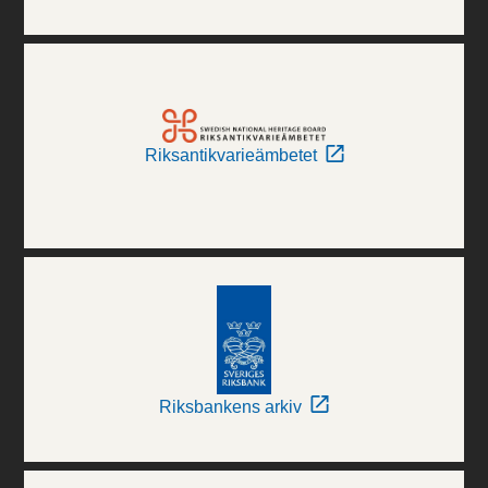
Riksantikvarieämbetet
Riksbankens arkiv