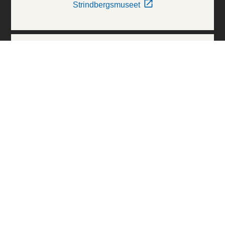
Strindbergsmuseet
Thielska Galleriet
Världskulturmuseerna