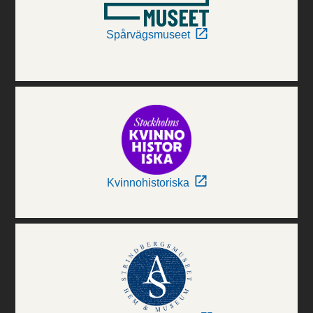
Spårvägsmuseet
Kvinnohistoriska