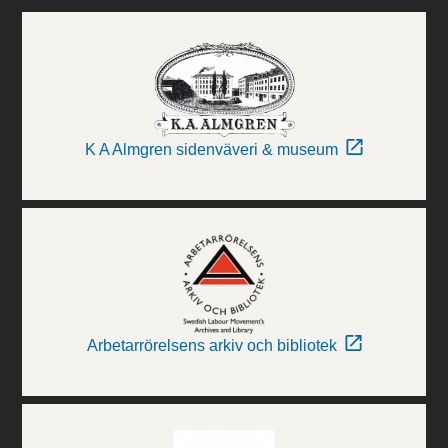
K A Almgren sidenväveri & museum
Arbetarrörelsens arkiv och bibliotek