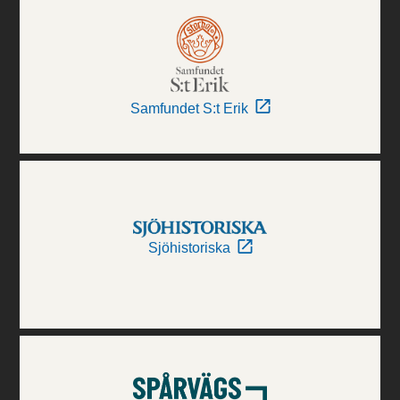
Samfundet S:t Erik
Sjöhistoriska