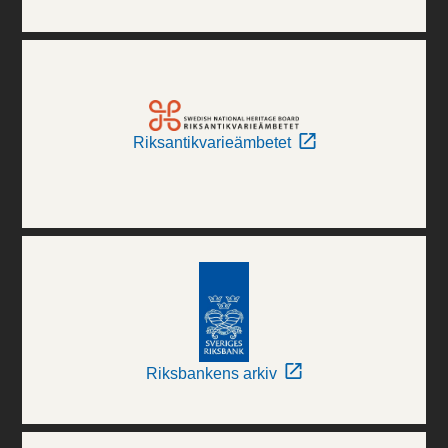
Riksantikvarieämbetet
Riksbankens arkiv