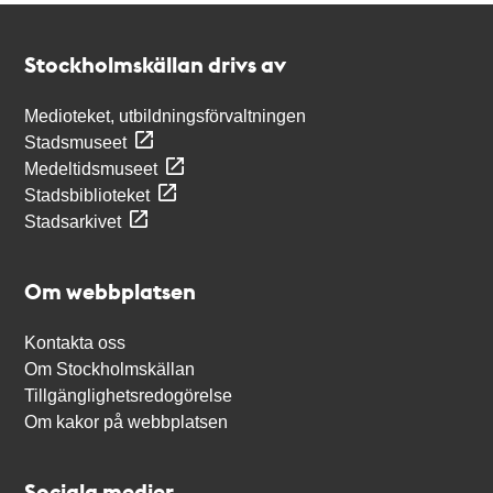
Kontakt
Stockholmskällan
Stockholmskällan drivs av
Medioteket, utbildningsförvaltningen
Stadsmuseet
Medeltidsmuseet
Stadsbiblioteket
Stadsarkivet
Om webbplatsen
Kontakta oss
Om Stockholmskällan
Tillgänglighetsredogörelse
Om kakor på webbplatsen
Sociala medier