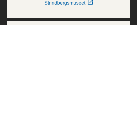
Strindbergsmuseet
Thielska Galleriet
Världskulturmuseerna