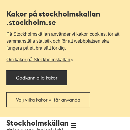
Kakor på stockholmskallan
.stockholm.se
På Stockholmskällan använder vi kakor, cookies, för att
sammanställa statistik och för att webbplatsen ska
fungera på ett bra sätt för dig.
Om kakor på Stockholmskällan
Godkänn alla kakor
Välj vilka kakor vi får använda
Till
Till
Stockholmskällan
navigationen
huvudinnehållet
Historia i ord, ljud och bild