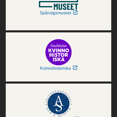
Spårvägsmuseet
Kvinnohistoriska