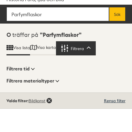
Sök
Fritextsök
Sök
Sökresultat
0
träffar på
Parfymflaskor
Visa karta
Visa lista
Filtrera
Filtrera
Filtrera tid
Filtrera materialtyper
Visningsläge
Totalt
Valda filter:
Bildkonst
Rensa filter
0
träffar
Lista
Karta