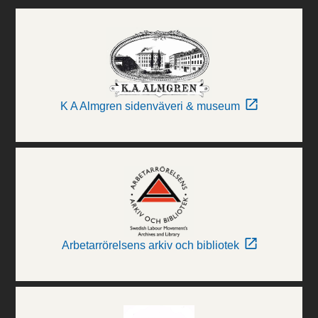
K A Almgren sidenväveri & museum
Arbetarrörelsens arkiv och bibliotek