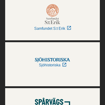
Samfundet S:t Erik
Sjöhistoriska