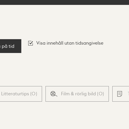
Visa innehåll utan tidsangivelse
a på tid
Litteraturtips
(
0
)
Film & rörlig bild
(
0
)