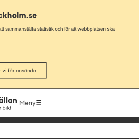
ockholm.se
tt sammanställa statistik och för att webbplatsen ska
or vi får använda
ällan
Meny
h bild