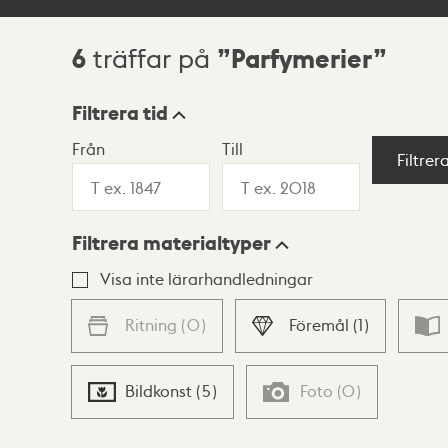
6
Parfymerier
träffar på
Sökresultat
Filtrera tid
Från
Till
Visningsläge
Filtrer
Filtrera materialtyper
Lista
Karta
Visa inte lärarhandledningar
Ritning
(
0
)
Föremål
(
1
)
Bildkonst
(
5
)
Foto
(
0
)