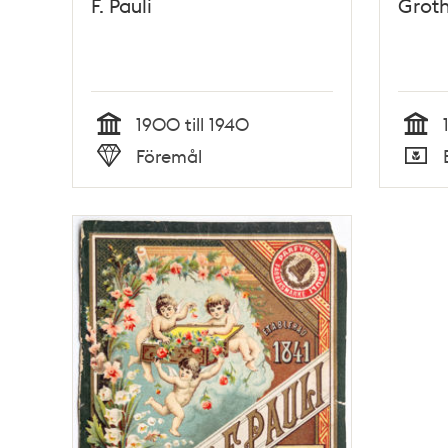
F. Pauli
Grot
1900 till 1940
Tid
Tid
Föremål
Typ
Typ