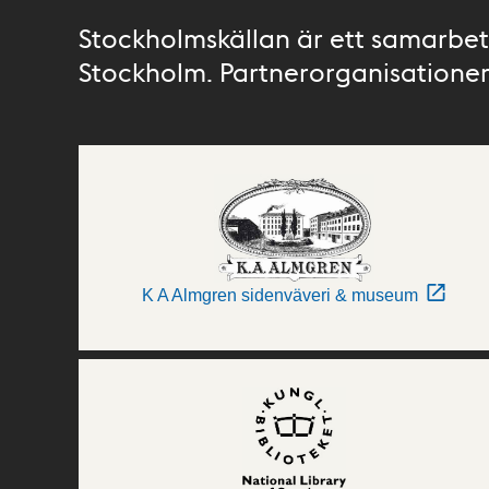
Stockholmskällan är ett samarbete
Stockholm. Partnerorganisationer 
K A Almgren sidenväveri & museum