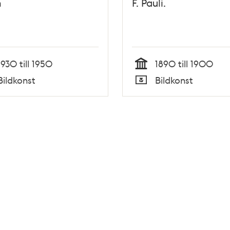
h
F. Pauli.
1930 till 1950
1890 till 1900
Tid
Bildkonst
Bildkonst
Typ