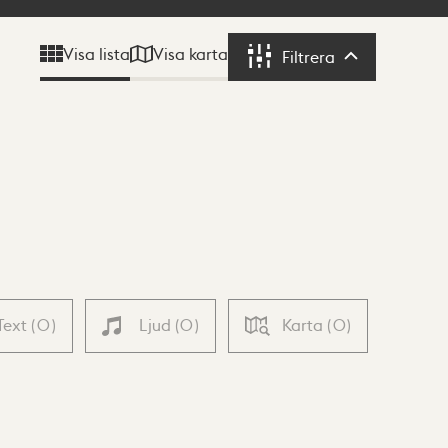
Visa karta
Visa lista
Filtrera
Filtrera
Text
(
0
)
Ljud
(
0
)
Karta
(
0
)