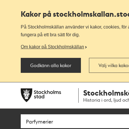
Kakor på stockholmskallan
.st
På Stockholmskällan använder vi kakor, cookies, för a
fungera på ett bra sätt för dig.
Om kakor på Stockholmskällan
Godkänn alla kakor
Välj vilka kak
Till
Till
Stockholmsk
navigationen
huvudinnehållet
Historia i ord, ljud oc
Sök
Fritextsök