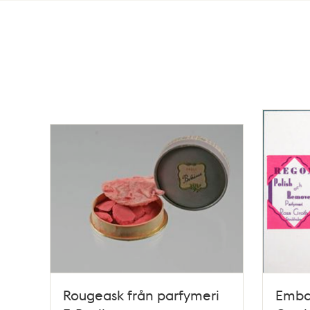
Totalt
6
träffar
Rougeask från parfymeri
Embal