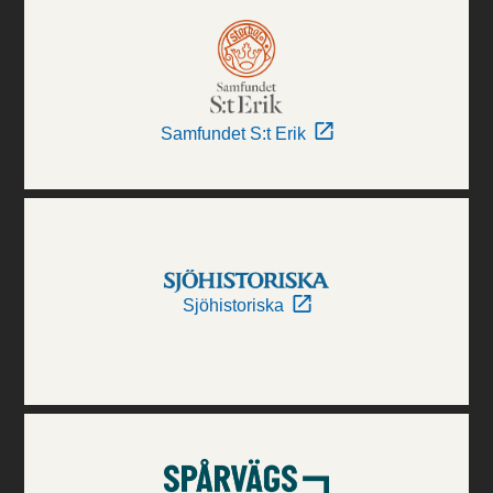
Samfundet S:t Erik
Sjöhistoriska