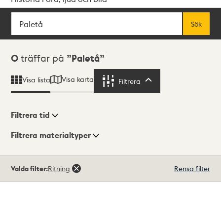
Sök
Fritextsök
Sök
Sökresultat
0
träffar på
Paletå
Visa karta
Visa lista
Filtrera
Filtrera
Filtrera tid
Filtrera materialtyper
Visningsläge
Totalt
Valda filter:
Ritning
Rensa filter
0
träffar
Lista
Karta