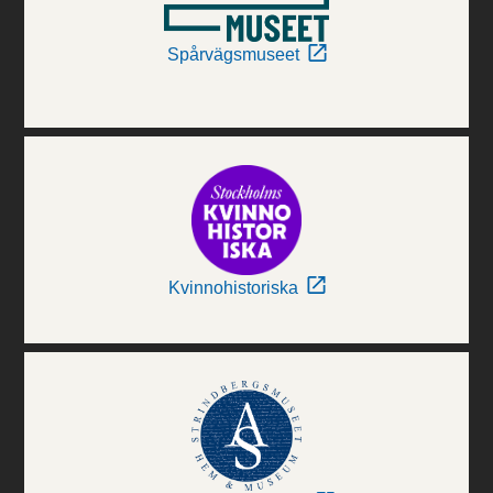
Spårvägsmuseet
Kvinnohistoriska