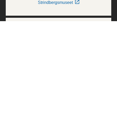
Strindbergsmuseet
Thielska Galleriet
Världskulturmuseerna