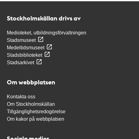
Kontakt
Stockholmskällan
Stockholmskällan drivs av
Medioteket, utbildningsförvaltningen
Stadsmuseet
Medeltidsmuseet
Stadsbiblioteket
Stadsarkivet
Om webbplatsen
Kontakta oss
Om Stockholmskällan
Tillgänglighetsredogörelse
Om kakor på webbplatsen
Sociala medier