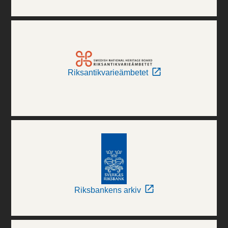
Riksantikvarieämbetet
Riksbankens arkiv