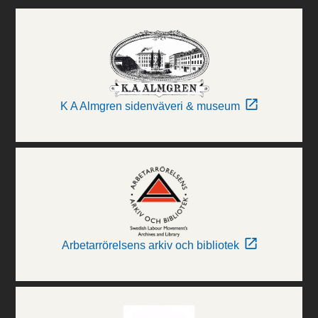
K A Almgren sidenväveri & museum
Arbetarrörelsens arkiv och bibliotek