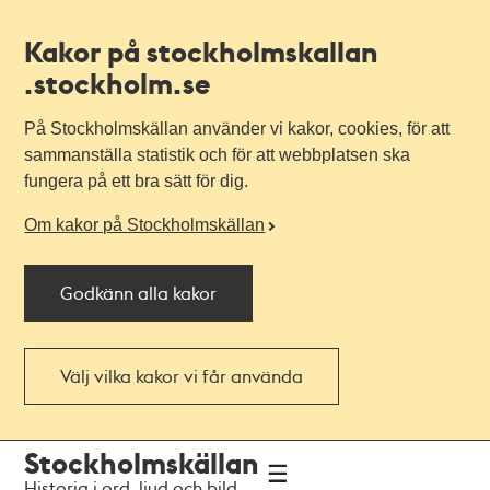
Kakor på stockholmskallan
.stockholm.se
På Stockholmskällan använder vi kakor, cookies, för att
sammanställa statistik och för att webbplatsen ska
fungera på ett bra sätt för dig.
Om kakor på Stockholmskällan
Godkänn alla kakor
Välj vilka kakor vi får använda
Till
Till
Stockholmskällan
navigationen
huvudinnehållet
Historia i ord, ljud och bild