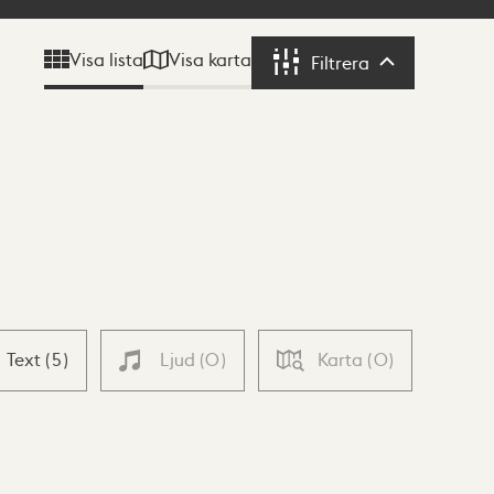
Visa karta
Visa lista
Filtrera
Filtrera
Text
(
5
)
Ljud
(
0
)
Karta
(
0
)