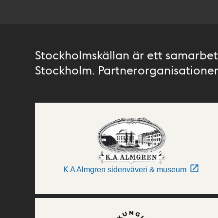
Stockholmskällan är ett samarbete
Stockholm. Partnerorganisationer 
K A Almgren sidenväveri & museum