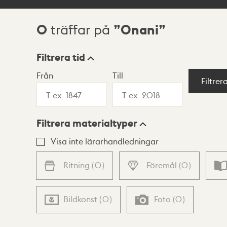
0
Onani
träffar på
Sökresultat
Filtrera tid
Från
Till
Visningsläge
Filtrer
Filtrera materialtyper
Lista
Karta
Visa inte lärarhandledningar
Ritning
(
0
)
Föremål
(
0
)
Bildkonst
(
0
)
Foto
(
0
)