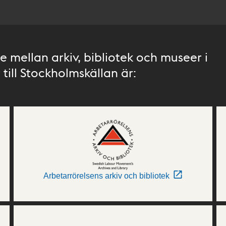
 mellan arkiv, bibliotek och museer i
till Stockholmskällan är:
Arbetarrörelsens arkiv och bibliotek