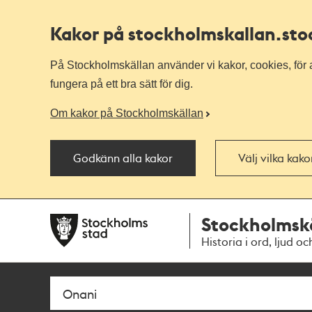
Kakor på stockholmskallan
.st
På Stockholmskällan använder vi kakor, cookies, för a
fungera på ett bra sätt för dig.
Om kakor på Stockholmskällan
Godkänn alla kakor
Välj vilka kak
Till
Till
Stockholmsk
navigationen
huvudinnehållet
Historia i ord, ljud oc
Sök
Fritextsök