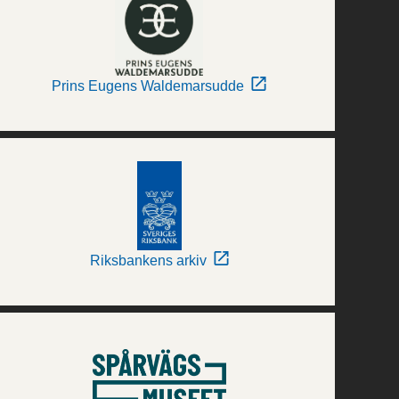
Prins Eugens Waldemarsudde
Riksbankens arkiv