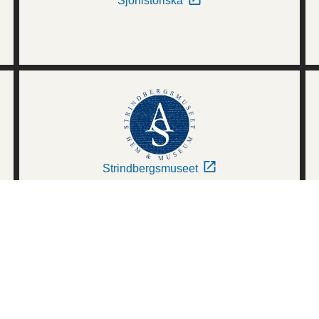
Sjöhistoriska
Strindbergsmuseet