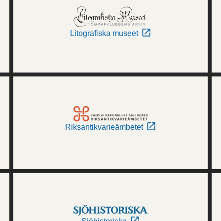
Litografiska museet
Riksantikvarieämbetet