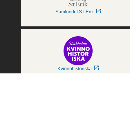
Samfundet S:t Erik
Kvinnohistoriska
Världskulturmuseerna