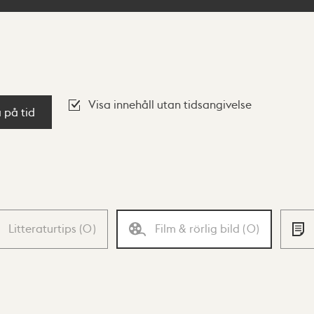
Visa innehåll utan tidsangivelse
a på tid
Litteraturtips
(
0
)
Film & rörlig bild
(
0
)