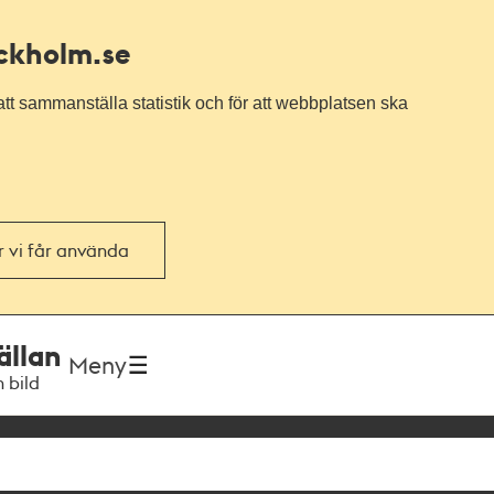
ockholm.se
tt sammanställa statistik och för att webbplatsen ska
or vi får använda
ällan
Meny
h bild