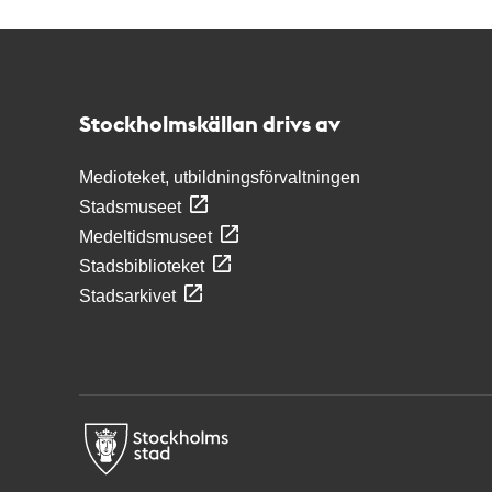
Kontakt
Stockholmskällan
Stockholmskällan drivs av
Medioteket, utbildningsförvaltningen
Stadsmuseet
Medeltidsmuseet
Stadsbiblioteket
Stadsarkivet