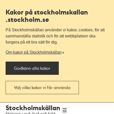
Kakor på stockholmskallan
.stockholm.se
På Stockholmskällan använder vi kakor, cookies, för att
sammanställa statistik och för att webbplatsen ska
fungera på ett bra sätt för dig.
Om kakor på Stockholmskällan
Godkänn alla kakor
Välj vilka kakor vi får använda
Till
Till
Stockholmskällan
navigationen
huvudinnehållet
Historia i ord, ljud och bild