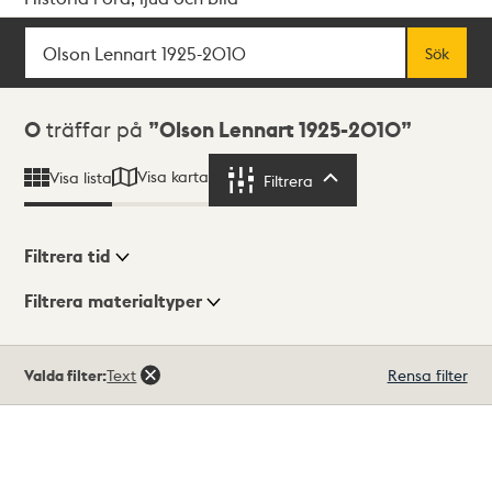
Sök
Fritextsök
Sök
Sökresultat
0
träffar på
Olson Lennart 1925-2010
Visa karta
Visa lista
Filtrera
Filtrera
Filtrera tid
Filtrera materialtyper
Visningsläge
Totalt
Valda filter:
Text
Rensa filter
0
träffar
Lista
Karta