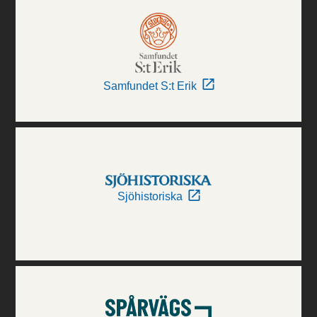
Samfundet S:t Erik
Sjöhistoriska