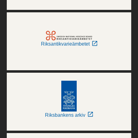
Riksantikvarieämbetet
Riksbankens arkiv