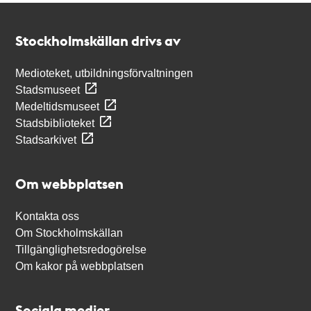
Kontakt
Stockholmskällan
Stockholmskällan drivs av
Medioteket, utbildningsförvaltningen
Stadsmuseet
Medeltidsmuseet
Stadsbiblioteket
Stadsarkivet
Om webbplatsen
Kontakta oss
Om Stockholmskällan
Tillgänglighetsredogörelse
Om kakor på webbplatsen
Sociala medier