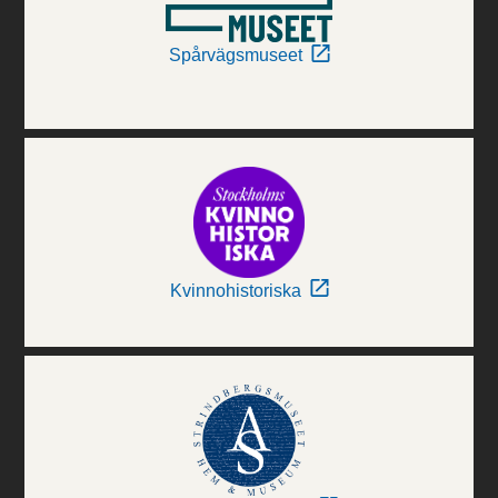
Spårvägsmuseet
Kvinnohistoriska