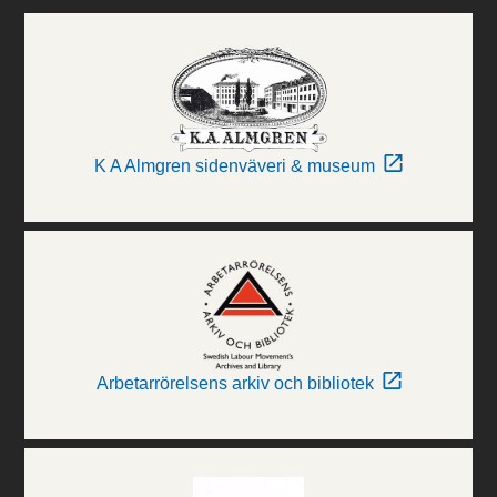
K A Almgren sidenväveri & museum
Arbetarrörelsens arkiv och bibliotek