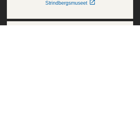
Strindbergsmuseet
Thielska Galleriet
Världskulturmuseerna