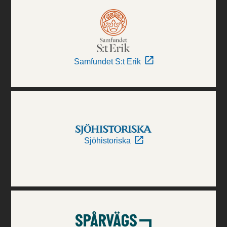
Samfundet S:t Erik
Sjöhistoriska