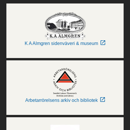
K A Almgren sidenväveri & museum
Arbetarrörelsens arkiv och bibliotek