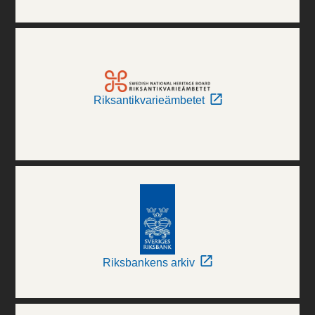
Riksantikvarieämbetet
Riksbankens arkiv