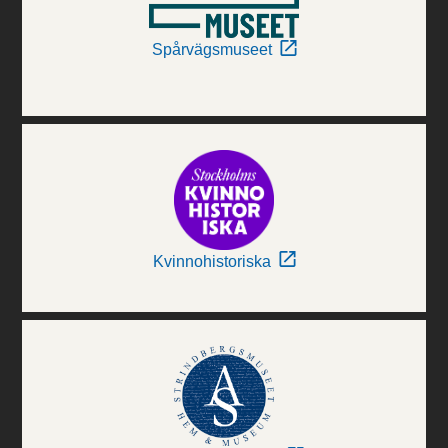
Spårvägsmuseet
Kvinnohistoriska