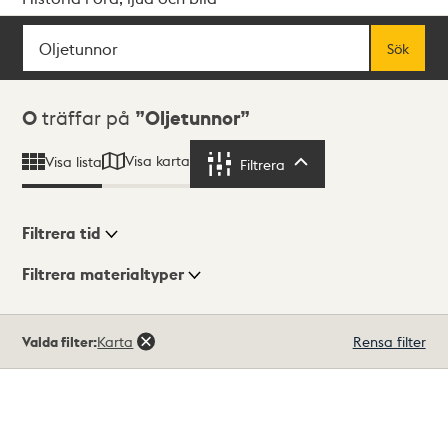
Sök
Fritextsök
Sök
Sökresultat
0
träffar på
Oljetunnor
Visa karta
Visa lista
Filtrera
Filtrera
Filtrera tid
Filtrera materialtyper
Visningsläge
Totalt
Valda filter:
Karta
Rensa filter
0
träffar
Lista
Karta