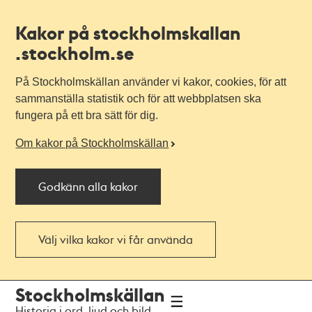
Kakor på stockholmskallan
.stockholm.se
På Stockholmskällan använder vi kakor, cookies, för att
sammanställa statistik och för att webbplatsen ska
fungera på ett bra sätt för dig.
Om kakor på Stockholmskällan
Godkänn alla kakor
Välj vilka kakor vi får använda
Till
Till
Stockholmskällan
navigationen
huvudinnehållet
Historia i ord, ljud och bild