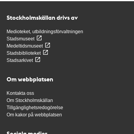
Kontakt
Stockholmskällan
Stockholmskällan drivs av
Medioteket, utbildningsförvaltningen
Stadsmuseet
Medeltidsmuseet
Stadsbiblioteket
Stadsarkivet
Om webbplatsen
Kontakta oss
Om Stockholmskällan
Tillgänglighetsredogörelse
Om kakor på webbplatsen
Sociala medier