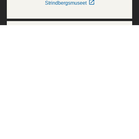
Strindbergsmuseet
Thielska Galleriet
Världskulturmuseerna