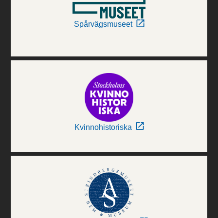
Spårvägsmuseet
Kvinnohistoriska