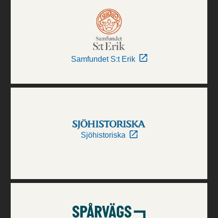
Samfundet S:t Erik
Sjöhistoriska