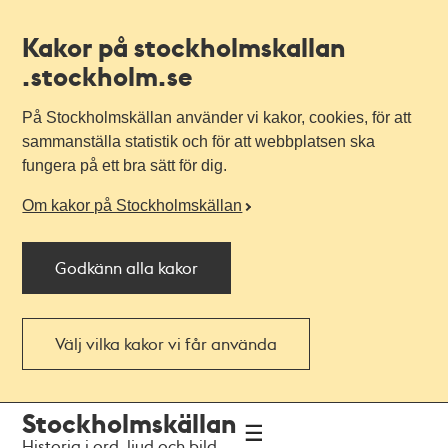
Kakor på stockholmskallan
.stockholm.se
På Stockholmskällan använder vi kakor, cookies, för att
sammanställa statistik och för att webbplatsen ska
fungera på ett bra sätt för dig.
Om kakor på Stockholmskällan
Godkänn alla kakor
Välj vilka kakor vi får använda
Till
Till
Stockholmskällan
navigationen
huvudinnehållet
Historia i ord, ljud och bild