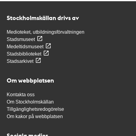
Kontakt
Stockholmskällan
Stockholmskällan drivs av
Medioteket, utbildningsförvaltningen
Stadsmuseet
Medeltidsmuseet
Stadsbiblioteket
Stadsarkivet
Om webbplatsen
Kontakta oss
Om Stockholmskällan
Tillgänglighetsredogörelse
Om kakor på webbplatsen
Sociala medier