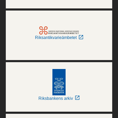
Riksantikvarieämbetet
Riksbankens arkiv