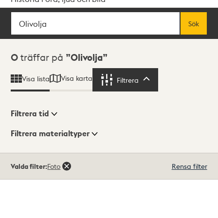
Sök
Fritextsök
Sök
Sökresultat
0
träffar på
Olivolja
Visa karta
Visa lista
Filtrera
Filtrera
Filtrera tid
Filtrera materialtyper
Visningsläge
Totalt
Valda filter:
Foto
Rensa filter
0
träffar
Lista
Karta