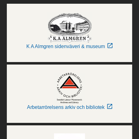
K A Almgren sidenväveri & museum
Arbetarrörelsens arkiv och bibliotek