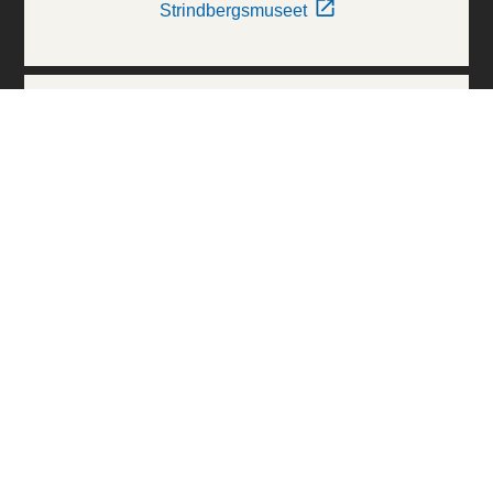
Strindbergsmuseet
Thielska Galleriet
Världskulturmuseerna