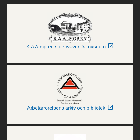
K A Almgren sidenväveri & museum
Arbetarrörelsens arkiv och bibliotek