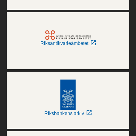
Riksantikvarieämbetet
Riksbankens arkiv