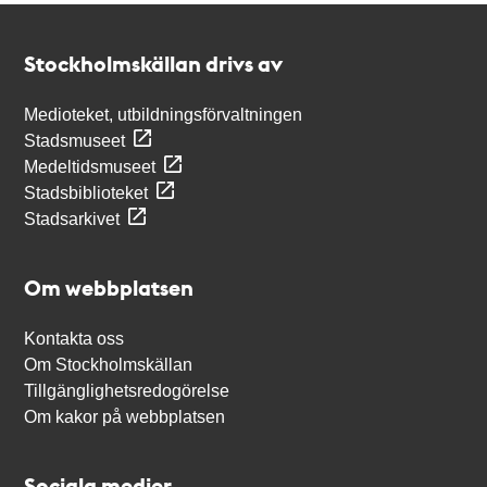
Kontakt
Stockholmskällan
Stockholmskällan drivs av
Medioteket, utbildningsförvaltningen
Stadsmuseet
Medeltidsmuseet
Stadsbiblioteket
Stadsarkivet
Om webbplatsen
Kontakta oss
Om Stockholmskällan
Tillgänglighetsredogörelse
Om kakor på webbplatsen
Sociala medier