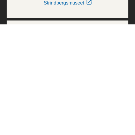
Strindbergsmuseet
Thielska Galleriet
Världskulturmuseerna