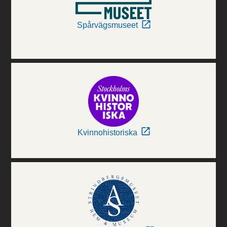
Spårvägsmuseet
Kvinnohistoriska