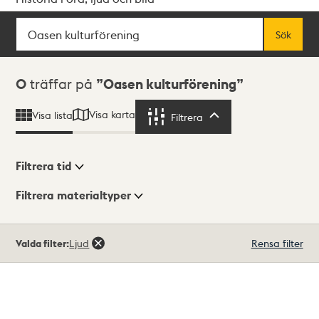
Sök
Fritextsök
Sök
Sökresultat
0
träffar på
Oasen kulturförening
Visa karta
Visa lista
Filtrera
Filtrera
Filtrera tid
Filtrera materialtyper
Visningsläge
Totalt
Valda filter:
Ljud
Rensa filter
0
träffar
Lista
Karta