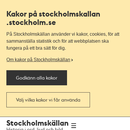
Kakor på stockholmskallan
.stockholm.se
På Stockholmskällan använder vi kakor, cookies, för att
sammanställa statistik och för att webbplatsen ska
fungera på ett bra sätt för dig.
Om kakor på Stockholmskällan
Godkänn alla kakor
Välj vilka kakor vi får använda
Till
Till
Stockholmskällan
navigationen
huvudinnehållet
Historia i ord, ljud och bild