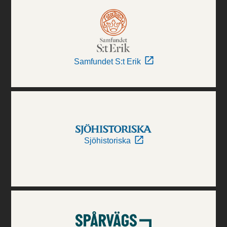
Samfundet S:t Erik
Sjöhistoriska