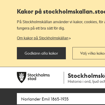
Kakor på stockholmskallan
.st
På Stockholmskällan använder vi kakor, cookies, för a
fungera på ett bra sätt för dig.
Om kakor på Stockholmskällan
Godkänn alla kakor
Välj vilka kak
Till
Till
Stockholmsk
navigationen
huvudinnehållet
Historia i ord, ljud oc
Sök
Fritextsök