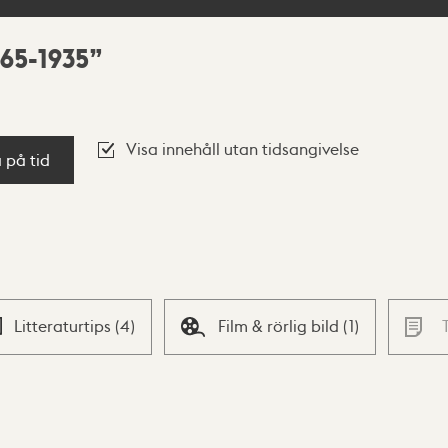
865-1935
Visa innehåll utan tidsangivelse
a på tid
Litteraturtips
(
4
)
Film & rörlig bild
(
1
)