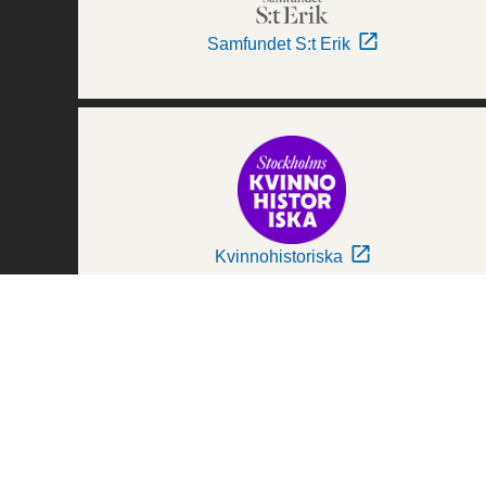
Samfundet S:t Erik
Kvinnohistoriska
Världskulturmuseerna