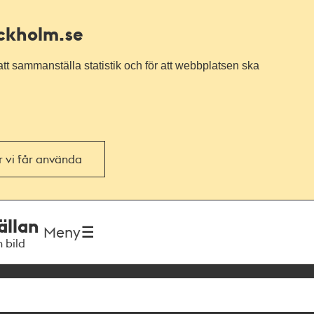
ockholm.se
tt sammanställa statistik och för att webbplatsen ska
or vi får använda
ällan
Meny
h bild