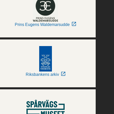
Prins Eugens Waldemarsudde
Riksbankens arkiv