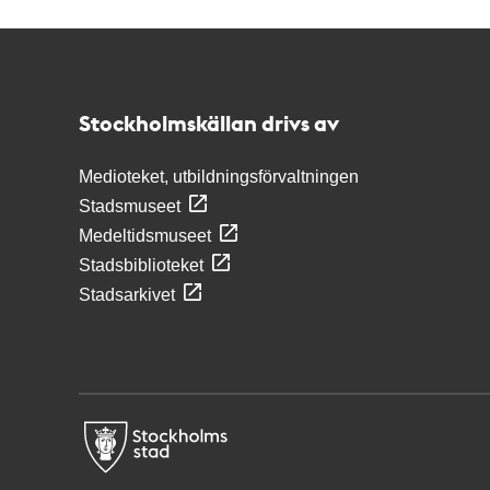
Kontakt
Stockholmskällan
Stockholmskällan drivs av
Medioteket, utbildningsförvaltningen
Stadsmuseet
Medeltidsmuseet
Stadsbiblioteket
Stadsarkivet