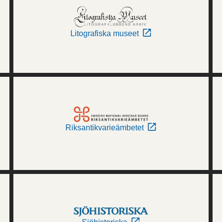
Litografiska museet
Riksantikvarieämbetet