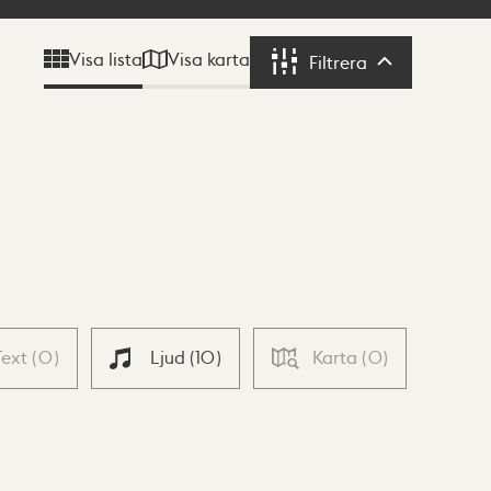
Visa karta
Visa lista
Filtrera
Filtrera
Text
(
0
)
Ljud
(
10
)
Karta
(
0
)