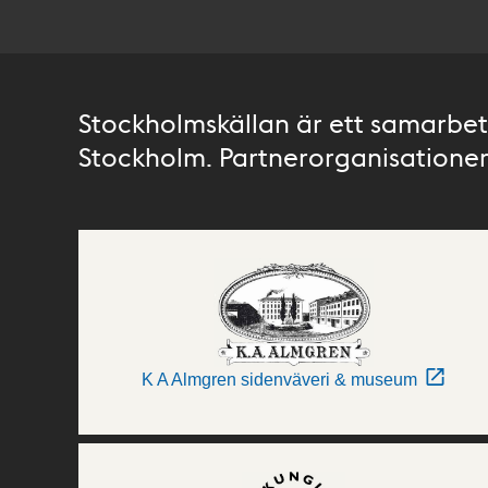
Stockholmskällan är ett samarbete
Stockholm. Partnerorganisationer 
K A Almgren sidenväveri & museum