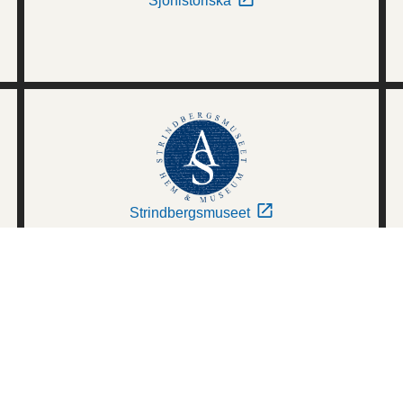
Sjöhistoriska
Strindbergsmuseet