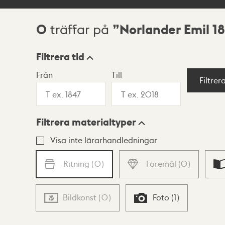
0
Norlander Emil 1
träffar på
Sökresultat
Filtrera tid
Från
Till
Visningsläge
Filtrer
Filtrera materialtyper
Lista
Karta
Visa inte lärarhandledningar
Ritning
(
0
)
Föremål
(
0
)
Bildkonst
(
0
)
Foto
(
1
)