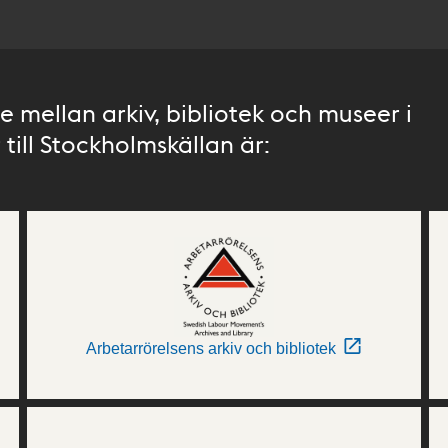
 mellan arkiv, bibliotek och museer i
till Stockholmskällan är:
Arbetarrörelsens arkiv och bibliotek