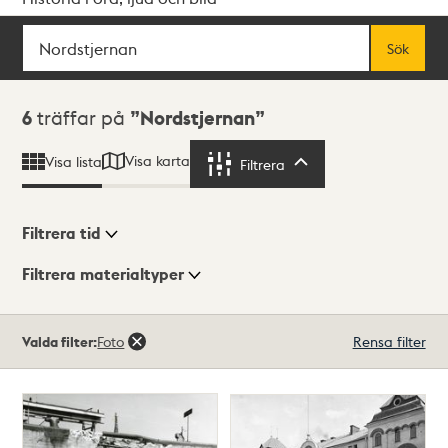
Sök
Fritextsök
Sök
Sökresultat
6
träffar på
Nordstjernan
Visa karta
Visa lista
Filtrera
Filtrera
Filtrera tid
Filtrera materialtyper
Visningsläge
Totalt
Valda filter:
Foto
Rensa filter
6
träffar
Lista
Karta