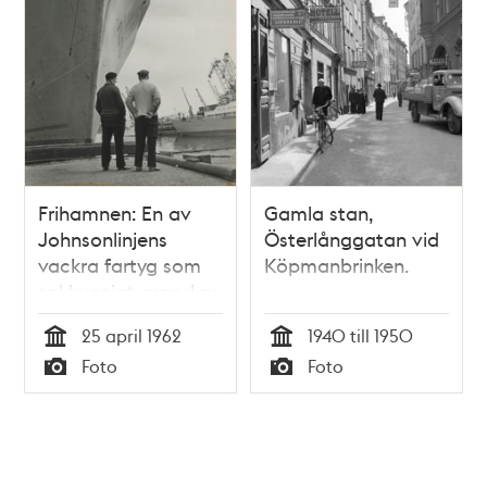
Frihamnen: En av
Gamla stan,
Johnsonlinjens
Österlånggatan vid
vackra fartyg som
Köpmanbrinken.
sakkunnigt granskas
av ett par
25 april 1962
1940 till 1950
stuveriarbetare
Tid
Tid
Foto
Foto
Typ
Typ