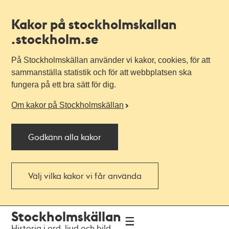
Kakor på stockholmskallan
.stockholm.se
På Stockholmskällan använder vi kakor, cookies, för att
sammanställa statistik och för att webbplatsen ska
fungera på ett bra sätt för dig.
Om kakor på Stockholmskällan
Godkänn alla kakor
Välj vilka kakor vi får använda
Till
Till
Stockholmskällan
navigationen
huvudinnehållet
Historia i ord, ljud och bild