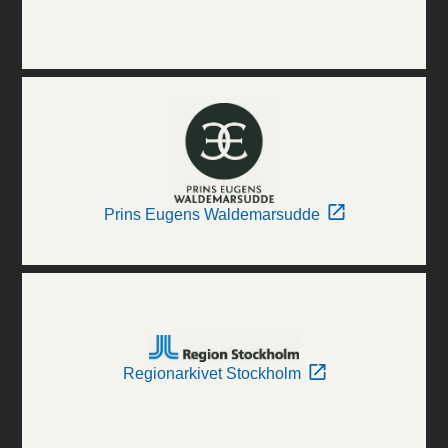
Prins Eugens Waldemarsudde
Regionarkivet Stockholm