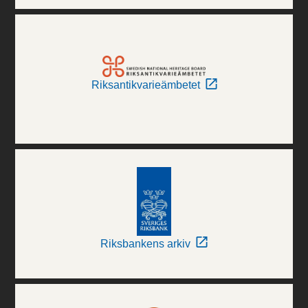
Riksantikvarieämbetet
Riksbankens arkiv