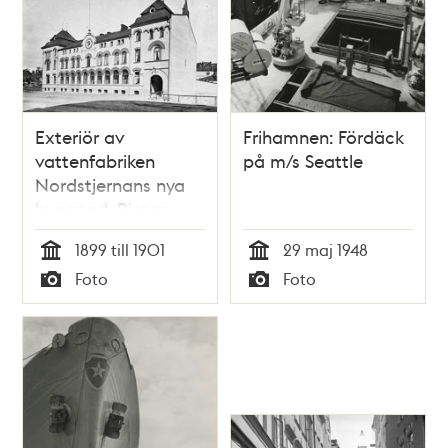
Exteriör av
Frihamnen: Fördäck
vattenfabriken
på m/s Seattle
Nordstjernans nya
byggnad. Birger
Jarlsgatan 120
1899 till 1901
29 maj 1948
Tid
Tid
Foto
Foto
Typ
Typ