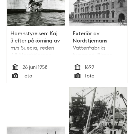
Hamnstyrelsen: Kaj
Exteriör av
3 efter påkörning av
Nordstjernans
m/s Suecia, rederi
Vattenfabriks
AB Nordstjernan
byggnad. Birger
Jarlsgatan 120
28 juni 1958
1899
Tid
Tid
Foto
Foto
Typ
Typ