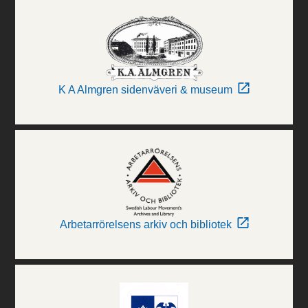
K A Almgren sidenväveri & museum
Arbetarrörelsens arkiv och bibliotek