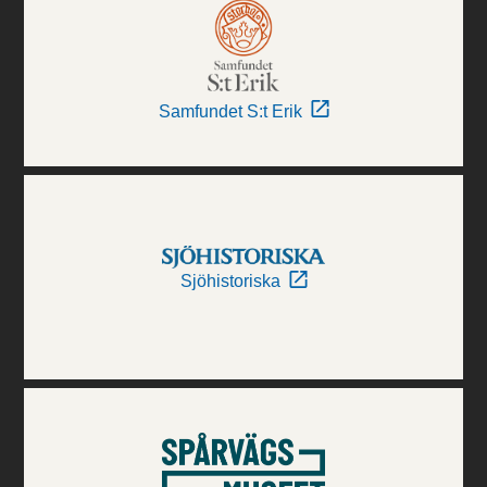
Samfundet S:t Erik
Sjöhistoriska