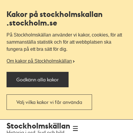
Kakor på stockholmskallan
.stockholm.se
På Stockholmskällan använder vi kakor, cookies, för att
sammanställa statistik och för att webbplatsen ska
fungera på ett bra sätt för dig.
Om kakor på Stockholmskällan
Godkänn alla kakor
Välj vilka kakor vi får använda
Till
Till
Stockholmskällan
navigationen
huvudinnehållet
Historia i ord, ljud och bild