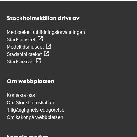
Kontakt
Stockholmskällan
Stockholmskällan drivs av
Medioteket, utbildningsförvaltningen
Stadsmuseet
Medeltidsmuseet
Stadsbiblioteket
Stadsarkivet
Om webbplatsen
Kontakta oss
Om Stockholmskällan
Tillgänglighetsredogörelse
Om kakor på webbplatsen
Sociala medier