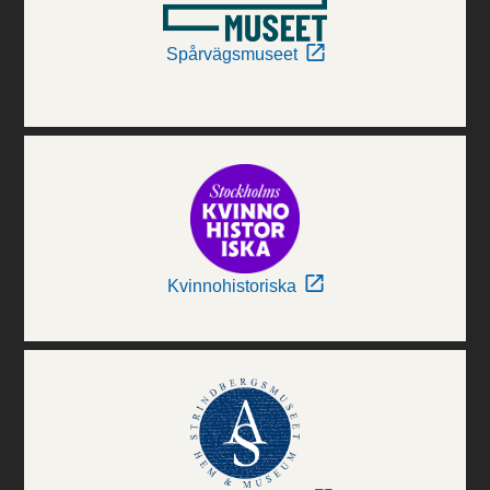
Spårvägsmuseet
Kvinnohistoriska