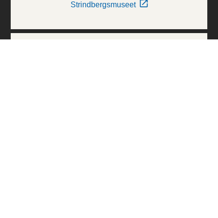
Strindbergsmuseet
Thielska Galleriet
Världskulturmuseerna