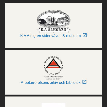
K A Almgren sidenväveri & museum
Arbetarrörelsens arkiv och bibliotek