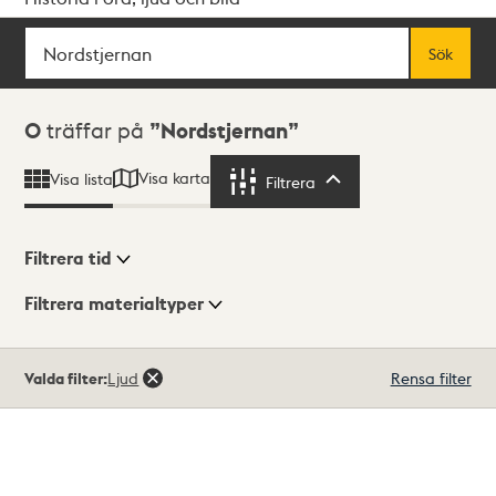
Sök
Fritextsök
Sök
Sökresultat
0
träffar på
Nordstjernan
Visa karta
Visa lista
Filtrera
Filtrera
Filtrera tid
Filtrera materialtyper
Visningsläge
Totalt
Valda filter:
Ljud
Rensa filter
0
träffar
Lista
Karta