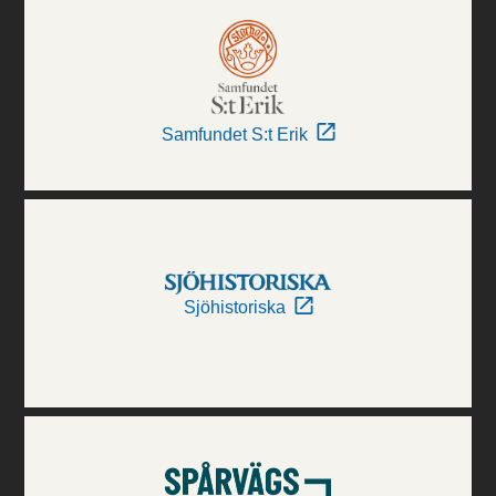
Samfundet S:t Erik
Sjöhistoriska