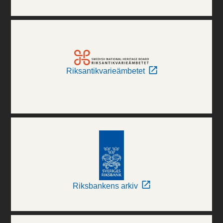
Riksantikvarieämbetet
Riksbankens arkiv