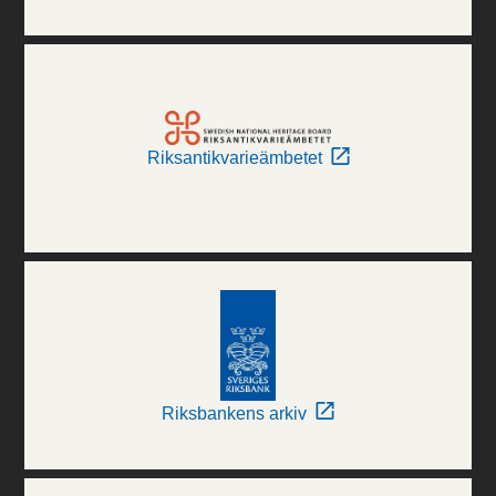
Riksantikvarieämbetet
Riksbankens arkiv