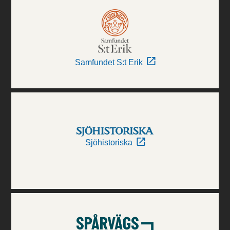
Samfundet S:t Erik
Sjöhistoriska