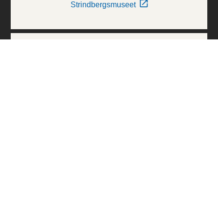
Strindbergsmuseet
Thielska Galleriet
Världskulturmuseerna