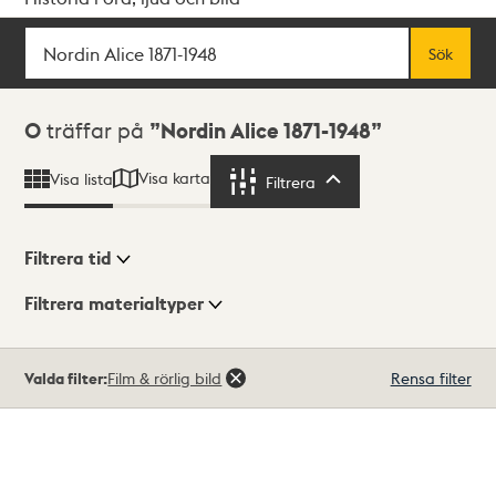
Sök
Fritextsök
Sök
Sökresultat
0
träffar på
Nordin Alice 1871-1948
Visa karta
Visa lista
Filtrera
Filtrera
Filtrera tid
Filtrera materialtyper
Visningsläge
Totalt
Valda filter:
Film & rörlig bild
Rensa filter
0
träffar
Lista
Karta