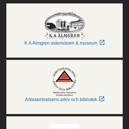
K A Almgren sidenväveri & museum
Arbetarrörelsens arkiv och bibliotek