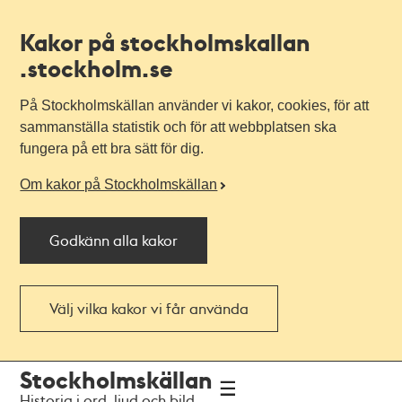
Kakor på stockholmskallan
.stockholm.se
På Stockholmskällan använder vi kakor, cookies, för att
sammanställa statistik och för att webbplatsen ska
fungera på ett bra sätt för dig.
Om kakor på Stockholmskällan
Godkänn alla kakor
Välj vilka kakor vi får använda
Till
Till
Stockholmskällan
navigationen
huvudinnehållet
Historia i ord, ljud och bild