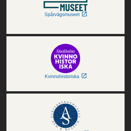
Spårvägsmuseet
Kvinnohistoriska