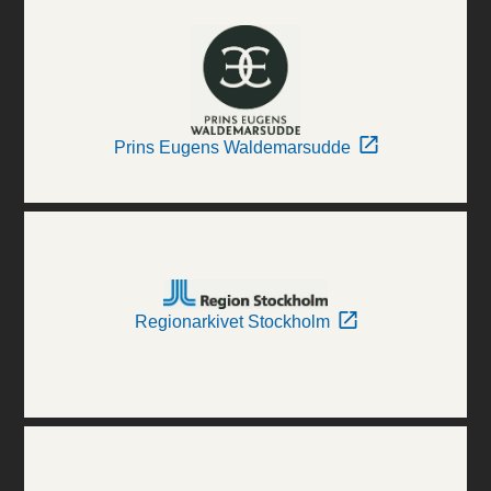
Prins Eugens Waldemarsudde
Regionarkivet Stockholm