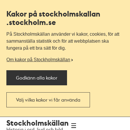
Kakor på stockholmskallan
.stockholm.se
På Stockholmskällan använder vi kakor, cookies, för att
sammanställa statistik och för att webbplatsen ska
fungera på ett bra sätt för dig.
Om kakor på Stockholmskällan
Godkänn alla kakor
Välj vilka kakor vi får använda
Till
Till
Stockholmskällan
navigationen
huvudinnehållet
Historia i ord, ljud och bild