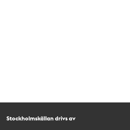
Kontakt
Stockholmskällan
Stockholmskällan drivs av