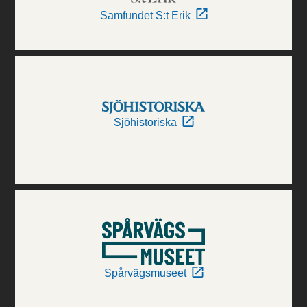
Samfundet S:t Erik
Sjöhistoriska
Spårvägsmuseet