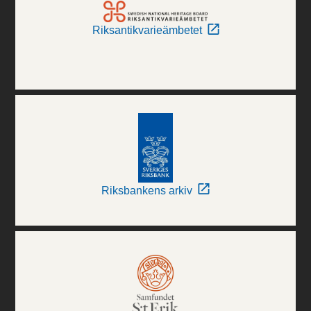
Riksantikvarieämbetet
Riksbankens arkiv