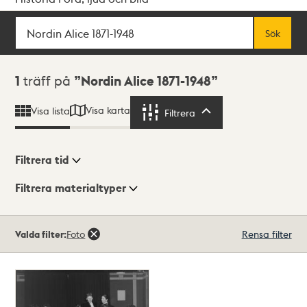
Sök
Fritextsök
Sök
Sökresultat
1
träff på
Nordin Alice 1871-1948
Visa karta
Visa lista
Filtrera
Filtrera
Filtrera tid
Filtrera materialtyper
Visningsläge
Totalt
Valda filter:
Foto
Rensa filter
1
träffar
Lista
Karta