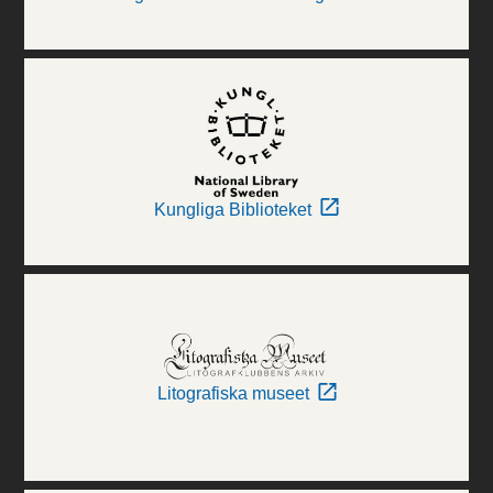
Kungliga Biblioteket
Litografiska museet