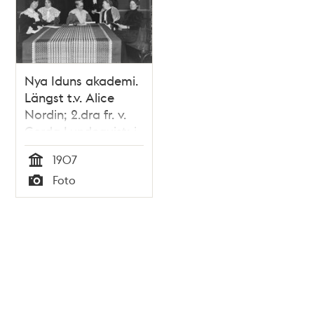
Nya Iduns akademi.
Längst t.v. Alice
Nordin; 2.dra fr. v.
Gerda Lundequist; i
mitten Agda
1907
Montelius; stående
Tid
Foto
t.h. Karolina
Typ
Widerström