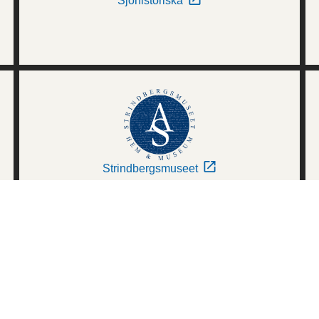
Sjöhistoriska
Strindbergsmuseet