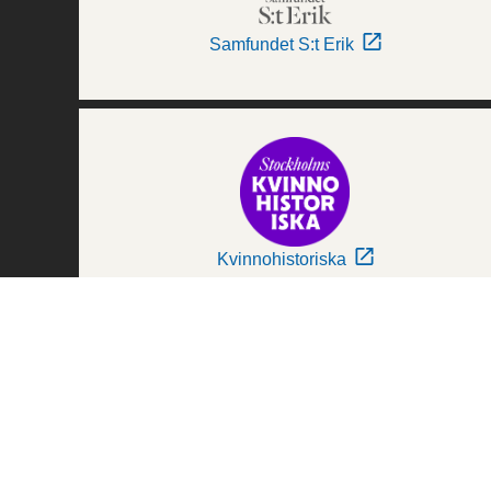
Samfundet S:t Erik
Kvinnohistoriska
Världskulturmuseerna