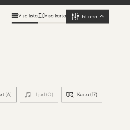
Visa karta
Visa lista
Filtrera
Filtrera
ext
(
6
)
Ljud
(
0
)
Karta
(
17
)