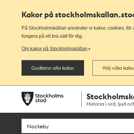
Kakor på stockholmskallan
.st
På Stockholmskällan använder vi kakor, cookies, för a
fungera på ett bra sätt för dig.
Om kakor på Stockholmskällan
Godkänn alla kakor
Välj vilka kak
Till
Till
Stockholmsk
navigationen
huvudinnehållet
Historia i ord, ljud oc
Sök
Fritextsök