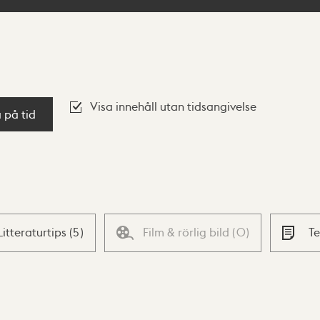
Visa innehåll utan tidsangivelse
a på tid
Litteraturtips
(
5
)
Film & rörlig bild
(
0
)
T