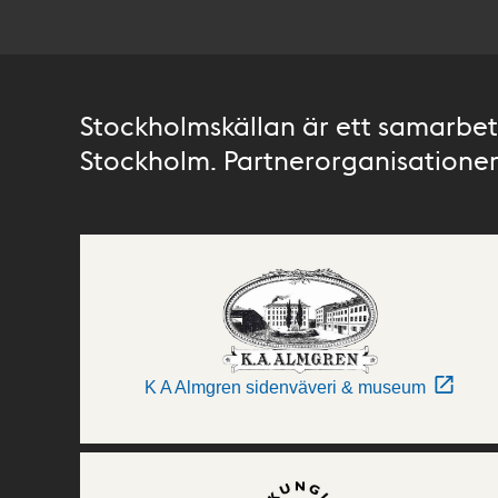
Stockholmskällan är ett samarbete
Stockholm. Partnerorganisationer 
K A Almgren sidenväveri & museum