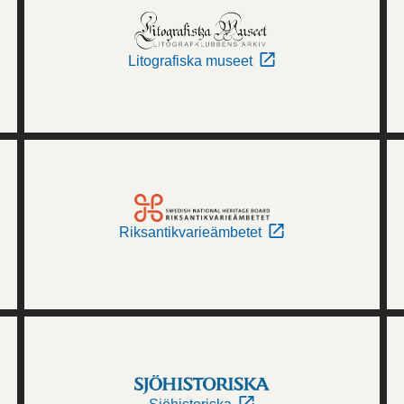
Litografiska museet
Riksantikvarieämbetet