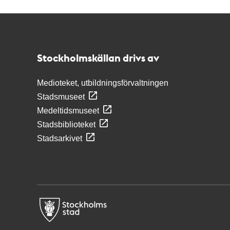
Kontakt
Stockholmskällan
Stockholmskällan drivs av
Medioteket, utbildningsförvaltningen
Stadsmuseet
Medeltidsmuseet
Stadsbiblioteket
Stadsarkivet