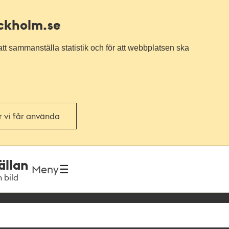
ockholm.se
tt sammanställa statistik och för att webbplatsen ska
or vi får använda
ällan
Meny
h bild