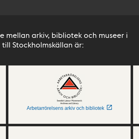
 mellan arkiv, bibliotek och museer i
till Stockholmskällan är:
Arbetarrörelsens arkiv och bibliotek