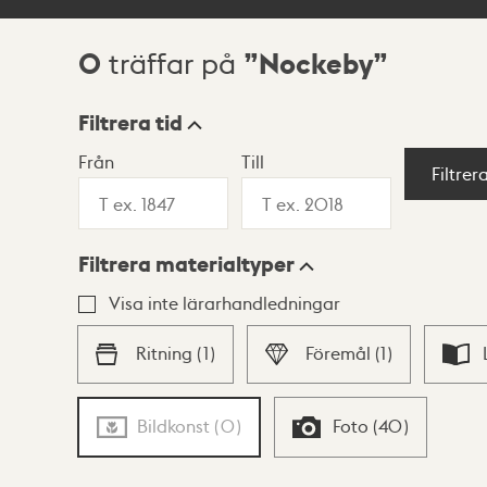
0
Nockeby
träffar på
Sökresultat
Filtrera tid
Från
Till
Visningsläge
Filtrer
Filtrera materialtyper
Lista
Karta
Visa inte lärarhandledningar
Ritning
(
1
)
Föremål
(
1
)
Bildkonst
(
0
)
Foto
(
40
)