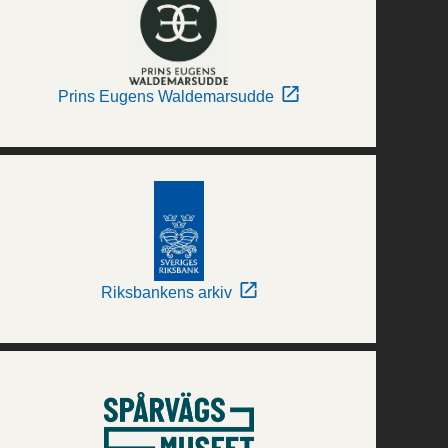
Prins Eugens Waldemarsudde
Riksbankens arkiv