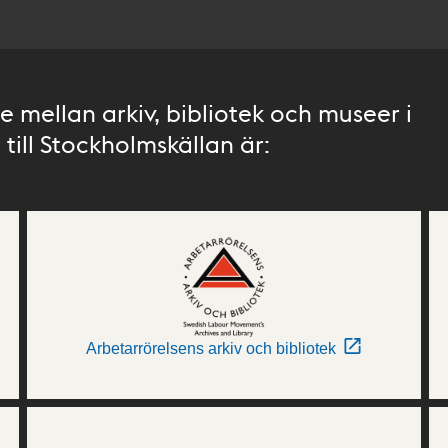
 mellan arkiv, bibliotek och museer i
till Stockholmskällan är:
Arbetarrörelsens arkiv och bibliotek