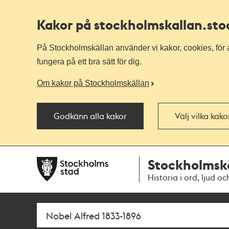
Kakor på stockholmskallan
.st
På Stockholmskällan använder vi kakor, cookies, för a
fungera på ett bra sätt för dig.
Om kakor på Stockholmskällan
Godkänn alla kakor
Välj vilka kak
Till
Till
Stockholmsk
navigationen
huvudinnehållet
Historia i ord, ljud oc
Sök
Fritextsök