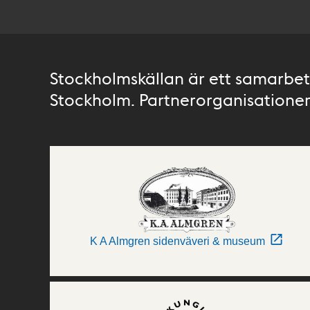
Stockholmskällan är ett samarbete
Stockholm. Partnerorganisationer 
K A Almgren sidenväveri & museum