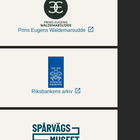
Prins Eugens Waldemarsudde
Riksbankens arkiv