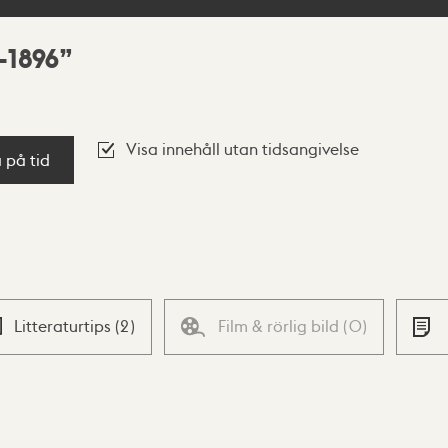
-1896
Visa innehåll utan tidsangivelse
a på tid
Litteraturtips
(
2
)
Film & rörlig bild
(
0
)