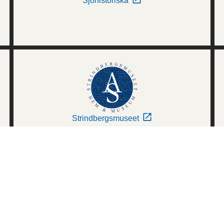
Sjöhistoriska
Strindbergsmuseet