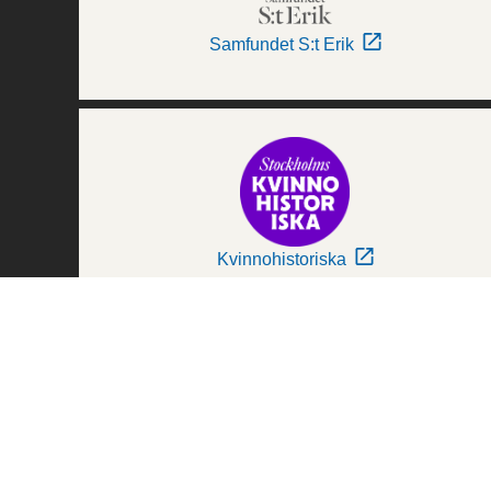
Samfundet S:t Erik
Kvinnohistoriska
Världskulturmuseerna