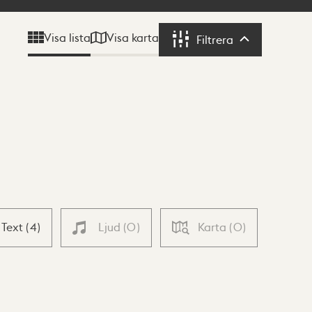
Visa karta
Visa lista
Filtrera
Filtrera
Text
(
4
)
Ljud
(
0
)
Karta
(
0
)