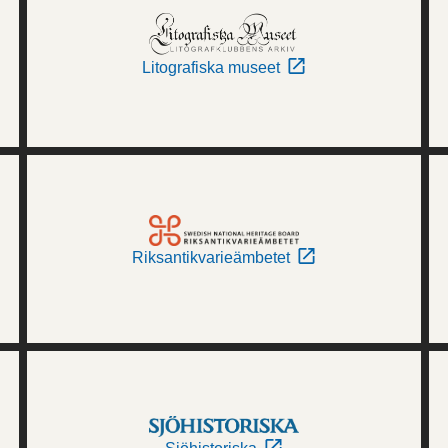
Litografiska museet
Riksantikvarieämbetet