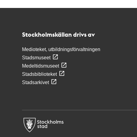
Kontakt
Stockholmskällan
Stockholmskällan drivs av
Medioteket, utbildningsförvaltningen
Stadsmuseet
Medeltidsmuseet
Stadsbiblioteket
Stadsarkivet