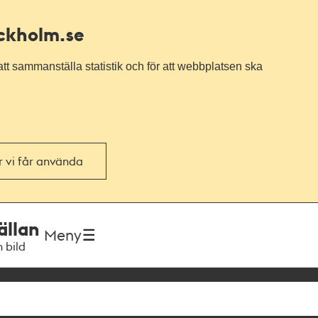
ockholm.se
tt sammanställa statistik och för att webbplatsen ska
or vi får använda
ällan
Meny
h bild