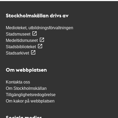
Kontakt
Stockholmskällan
Stockholmskällan drivs av
Medioteket, utbildningsförvaltningen
Stadsmuseet
Medeltidsmuseet
Stadsbiblioteket
Stadsarkivet
Om webbplatsen
Kontakta oss
Om Stockholmskällan
Tillgänglighetsredogörelse
Om kakor på webbplatsen
Sociala medier