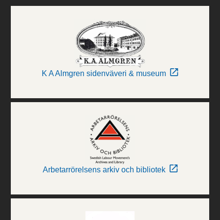
K A Almgren sidenväveri & museum
Arbetarrörelsens arkiv och bibliotek