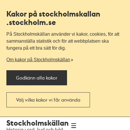
Kakor på stockholmskallan
.stockholm.se
På Stockholmskällan använder vi kakor, cookies, för att
sammanställa statistik och för att webbplatsen ska
fungera på ett bra sätt för dig.
Om kakor på Stockholmskällan
Godkänn alla kakor
Välj vilka kakor vi får använda
Till
Till
Stockholmskällan
navigationen
huvudinnehållet
Historia i ord, ljud och bild