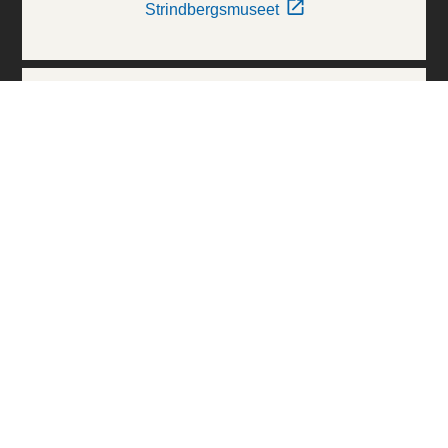
Strindbergsmuseet
Thielska Galleriet
Världskulturmuseerna