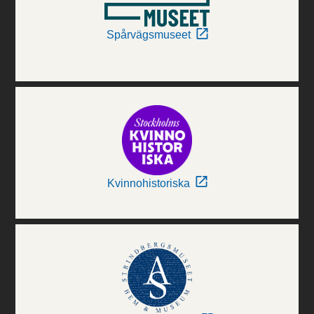
Spårvägsmuseet
Kvinnohistoriska