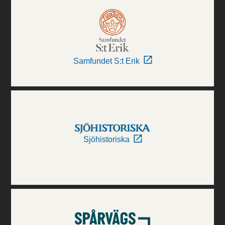
Samfundet S:t Erik
Sjöhistoriska