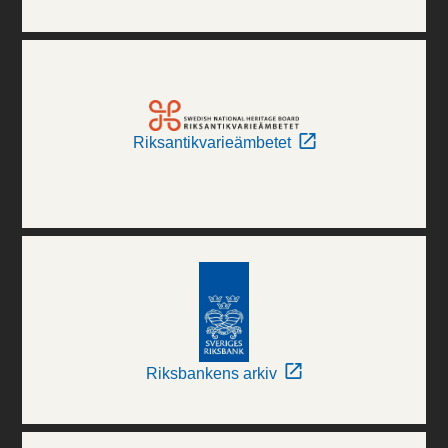
Riksantikvarieämbetet
Riksbankens arkiv