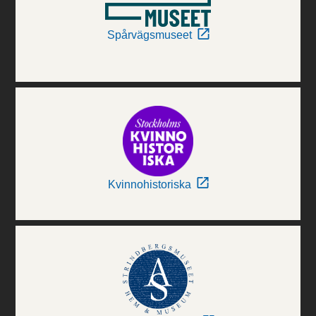
Spårvägsmuseet
Kvinnohistoriska