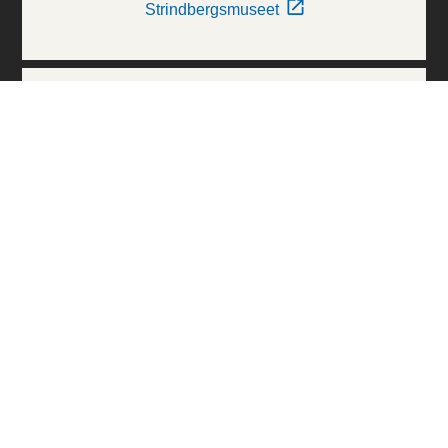
Strindbergsmuseet
Thielska Galleriet
Världskulturmuseerna