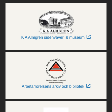
K A Almgren sidenväveri & museum
Arbetarrörelsens arkiv och bibliotek