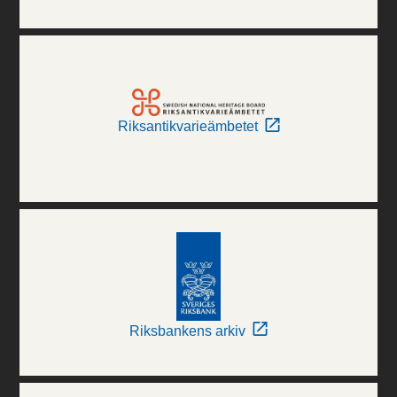
Riksantikvarieämbetet
Riksbankens arkiv