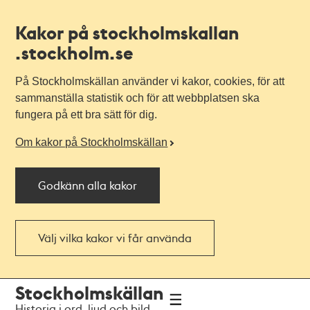
Kakor på stockholmskallan
.stockholm.se
På Stockholmskällan använder vi kakor, cookies, för att
sammanställa statistik och för att webbplatsen ska
fungera på ett bra sätt för dig.
Om kakor på Stockholmskällan
Godkänn alla kakor
Välj vilka kakor vi får använda
Till
Till
Stockholmskällan
navigationen
huvudinnehållet
Historia i ord, ljud och bild