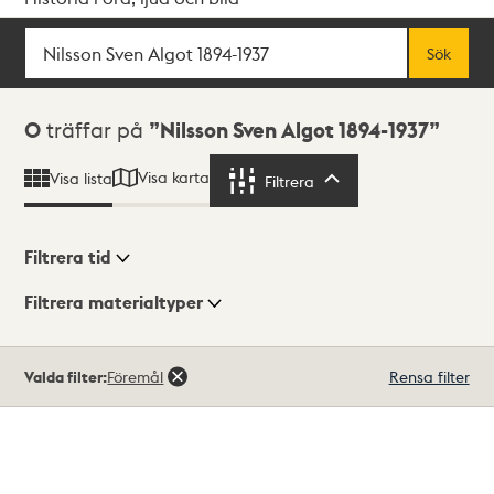
Sök
Fritextsök
Sök
Sökresultat
0
träffar på
Nilsson Sven Algot 1894-1937
Visa karta
Visa lista
Filtrera
Filtrera
Filtrera tid
Filtrera materialtyper
Visningsläge
Totalt
Valda filter:
Föremål
Rensa filter
0
träffar
Lista
Karta