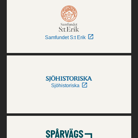
Samfundet S:t Erik
Sjöhistoriska