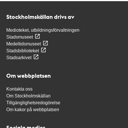
Kontakt
Stockholmskällan
Stockholmskällan drivs av
Medioteket, utbildningsförvaltningen
Stadsmuseet
Medeltidsmuseet
Stadsbiblioteket
Stadsarkivet
Om webbplatsen
Kontakta oss
Om Stockholmskällan
Tillgänglighetsredogörelse
Om kakor på webbplatsen
Sociala medier