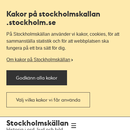
Kakor på stockholmskallan
.stockholm.se
På Stockholmskällan använder vi kakor, cookies, för att
sammanställa statistik och för att webbplatsen ska
fungera på ett bra sätt för dig.
Om kakor på Stockholmskällan
Godkänn alla kakor
Välj vilka kakor vi får använda
Till
Till
Stockholmskällan
navigationen
huvudinnehållet
Historia i ord, ljud och bild