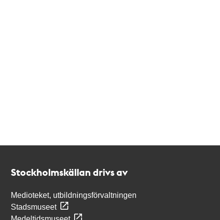
Kontakt
Stockholmskällan
Stockholmskällan drivs av
Medioteket, utbildningsförvaltningen
Stadsmuseet
Medeltidsmuseet