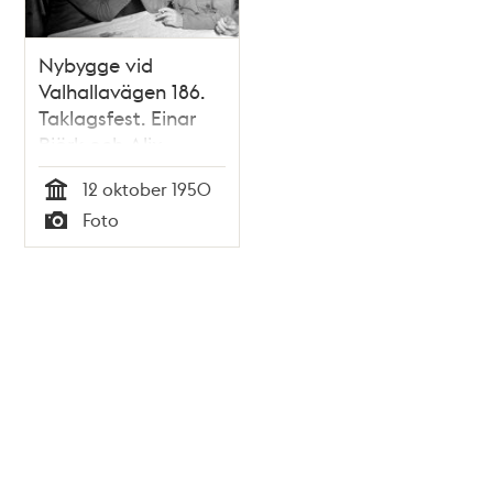
Nybygge vid
Valhallavägen 186.
Taklagsfest. Einar
Björk och Alix
Nicklasson bryter
12 oktober 1950
arm, Lars Erik Laurin
Tid
Foto
agerar domare
Typ