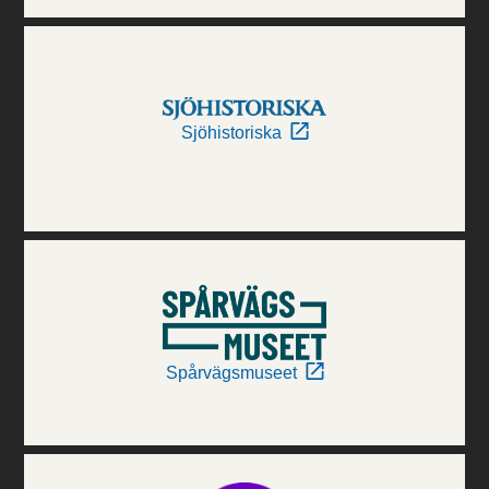
Sjöhistoriska
Spårvägsmuseet