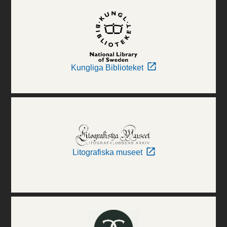
Kungliga Biblioteket
Litografiska museet