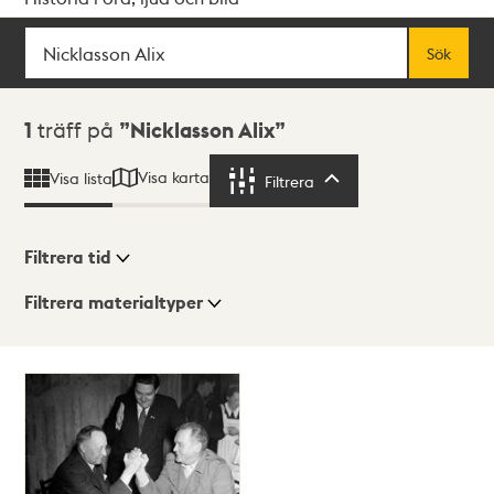
Sök
Fritextsök
Sök
Sökresultat
1
träff på
Nicklasson Alix
Visa karta
Visa lista
Filtrera
Filtrera
Filtrera tid
Filtrera materialtyper
Visningsläge
Totalt
1
träffar
Lista
Karta