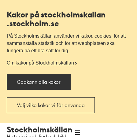
Kakor på stockholmskallan
.stockholm.se
På Stockholmskällan använder vi kakor, cookies, för att
sammanställa statistik och för att webbplatsen ska
fungera på ett bra sätt för dig.
Om kakor på Stockholmskällan
Godkänn alla kakor
Välj vilka kakor vi får använda
Till
Till
Stockholmskällan
navigationen
huvudinnehållet
Historia i ord, ljud och bild