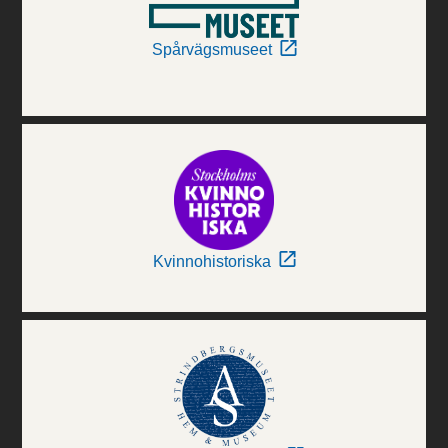
Spårvägsmuseet
Kvinnohistoriska