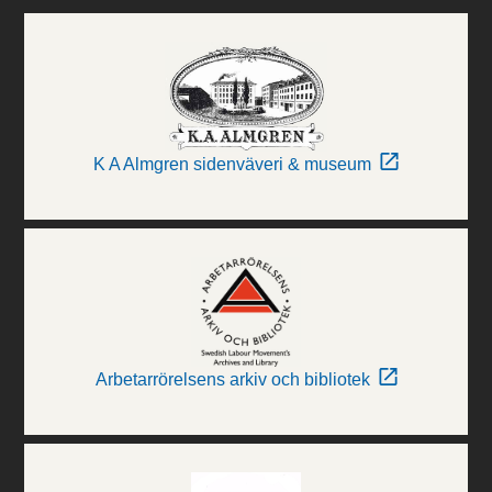
K A Almgren sidenväveri & museum
Arbetarrörelsens arkiv och bibliotek