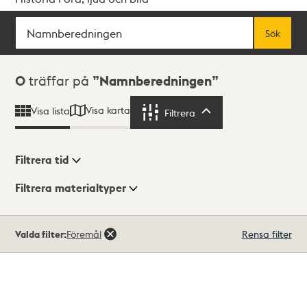
Sök
Fritextsök
Sök
Sökresultat
0
träffar på
Namnberedningen
Visa karta
Visa lista
Filtrera
Filtrera
Filtrera tid
Filtrera materialtyper
Visningsläge
Totalt
Valda filter:
Föremål
Rensa filter
0
träffar
Lista
Karta