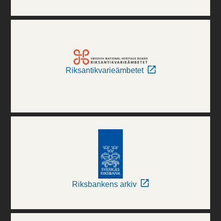
Riksantikvarieämbetet
Riksbankens arkiv