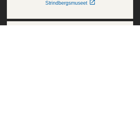
Strindbergsmuseet
Thielska Galleriet
Världskulturmuseerna