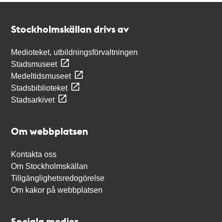
Kontakt
Stockholmskällan
Stockholmskällan drivs av
Medioteket, utbildningsförvaltningen
Stadsmuseet
Medeltidsmuseet
Stadsbiblioteket
Stadsarkivet
Om webbplatsen
Kontakta oss
Om Stockholmskällan
Tillgänglighetsredogörelse
Om kakor på webbplatsen
Sociala medier