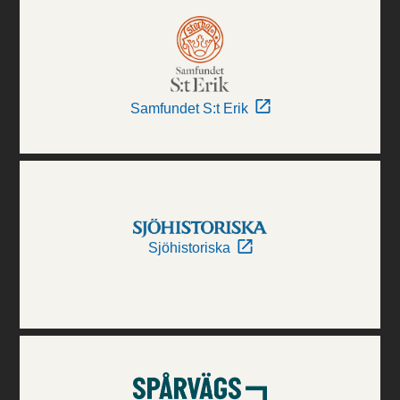
Samfundet S:t Erik
Sjöhistoriska