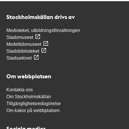
Kontakt
Stockholmskällan
Stockholmskällan drivs av
Medioteket, utbildningsförvaltningen
Stadsmuseet
Medeltidsmuseet
Stadsbiblioteket
Stadsarkivet
Om webbplatsen
Kontakta oss
Om Stockholmskällan
Tillgänglighetsredogörelse
Om kakor på webbplatsen
Sociala medier