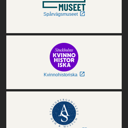
Spårvägsmuseet
Kvinnohistoriska