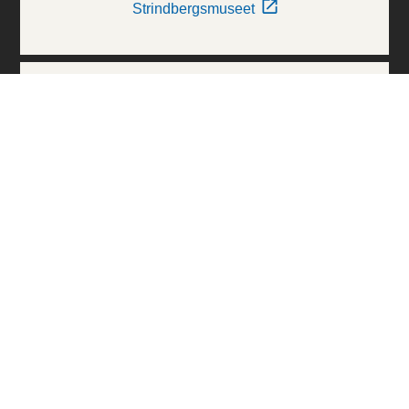
Strindbergsmuseet
Thielska Galleriet
Världskulturmuseerna