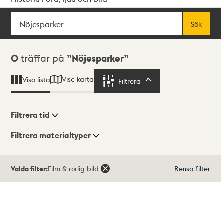
Sök
Fritextsök
Sök
Sökresultat
0
träffar på
Nöjesparker
Visa karta
Visa lista
Filtrera
Filtrera
Filtrera tid
Filtrera materialtyper
Visningsläge
Totalt
Valda filter:
Film & rörlig bild
Rensa filter
0
träffar
Lista
Karta