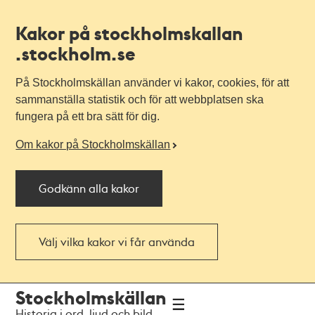
Kakor på stockholmskallan
.stockholm.se
På Stockholmskällan använder vi kakor, cookies, för att
sammanställa statistik och för att webbplatsen ska
fungera på ett bra sätt för dig.
Om kakor på Stockholmskällan
Godkänn alla kakor
Välj vilka kakor vi får använda
Till
Till
Stockholmskällan
navigationen
huvudinnehållet
Historia i ord, ljud och bild