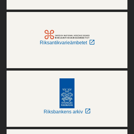
Riksantikvarieämbetet
Riksbankens arkiv