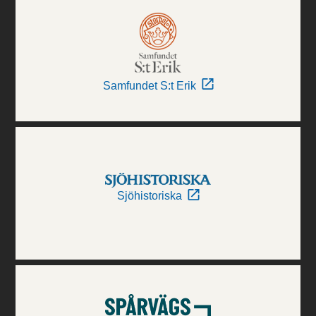
Samfundet S:t Erik
Sjöhistoriska