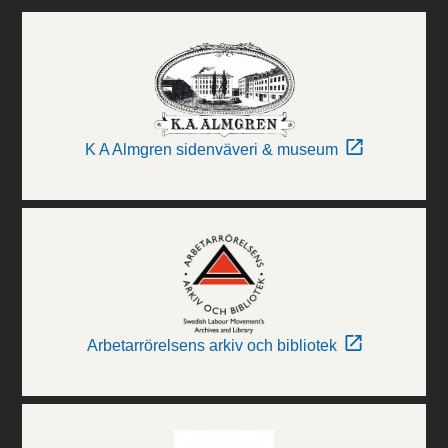
K A Almgren sidenväveri & museum
Arbetarrörelsens arkiv och bibliotek