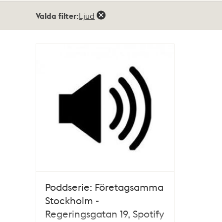
Totalt
Valda filter:
Ljud
1
träffar
Poddserie: Företagsamma
Stockholm -
Regeringsgatan 19, Spotify