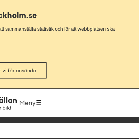
ockholm.se
tt sammanställa statistik och för att webbplatsen ska
or vi får använda
ällan
Meny
h bild