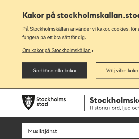
Kakor på stockholmskallan
.st
På Stockholmskällan använder vi kakor, cookies, för a
fungera på ett bra sätt för dig.
Om kakor på Stockholmskällan
Godkänn alla kakor
Välj vilka kak
Till
Till
Stockholmsk
navigationen
huvudinnehållet
Historia i ord, ljud oc
Sök
Fritextsök