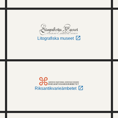
Litografiska museet
Riksantikvarieämbetet