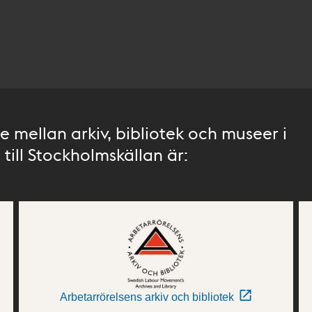
 mellan arkiv, bibliotek och museer i
till Stockholmskällan är:
Arbetarrörelsens arkiv och bibliotek