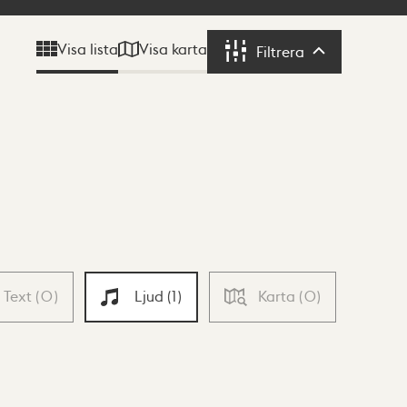
Visa karta
Visa lista
Filtrera
Filtrera
Text
(
0
)
Ljud
(
1
)
Karta
(
0
)