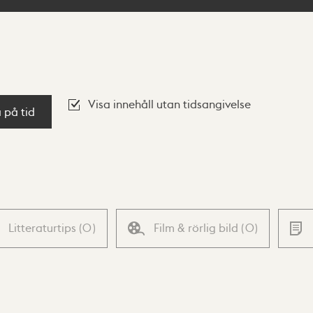
Visa innehåll utan tidsangivelse
a på tid
Litteraturtips
(
0
)
Film & rörlig bild
(
0
)