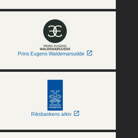
Prins Eugens Waldemarsudde
Riksbankens arkiv