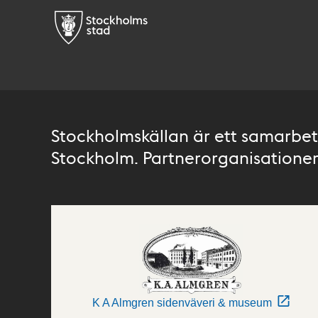
Stockholmskällan är ett samarbete
Stockholm. Partnerorganisationer 
K A Almgren sidenväveri & museum