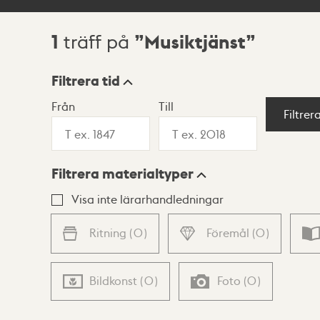
1
Musiktjänst
träff på
Sökresultat
Filtrera tid
Från
Till
Visningsläge
Filtrer
Filtrera materialtyper
Lista
Karta
Visa inte lärarhandledningar
Ritning
(
0
)
Föremål
(
0
)
Bildkonst
(
0
)
Foto
(
0
)