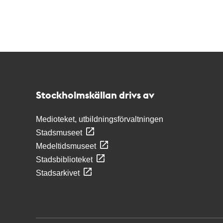
Kontakt
Stockholmskällan
Stockholmskällan drivs av
Medioteket, utbildningsförvaltningen
Stadsmuseet
Medeltidsmuseet
Stadsbiblioteket
Stadsarkivet