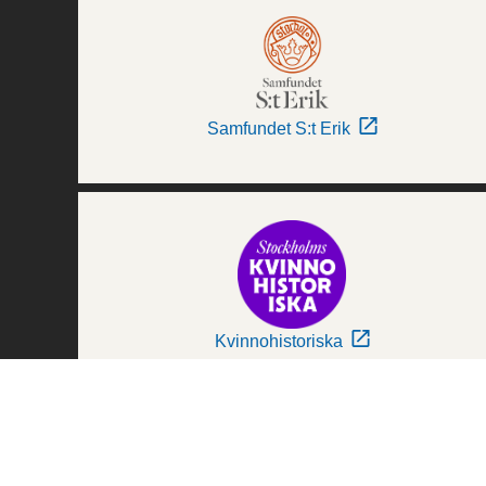
Samfundet S:t Erik
Kvinnohistoriska