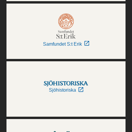
Samfundet S:t Erik
Sjöhistoriska