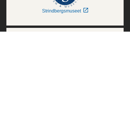
Strindbergsmuseet
Thielska Galleriet
Världskulturmuseerna