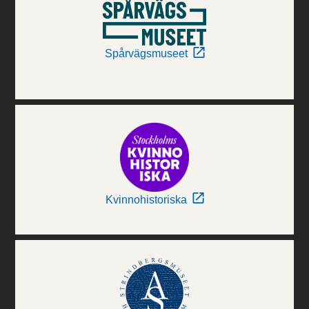
Spårvägsmuseet
Kvinnohistoriska