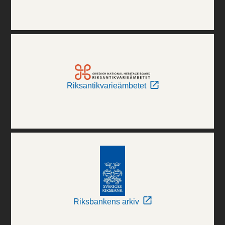
Riksantikvarieämbetet
Riksbankens arkiv