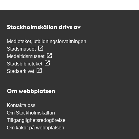
Kontakt
Stockholmskällan
Stockholmskällan drivs av
Medioteket, utbildningsförvaltningen
Stadsmuseet
Medeltidsmuseet
Stadsbiblioteket
Stadsarkivet
Om webbplatsen
Kontakta oss
Om Stockholmskällan
Tillgänglighetsredogörelse
Om kakor på webbplatsen