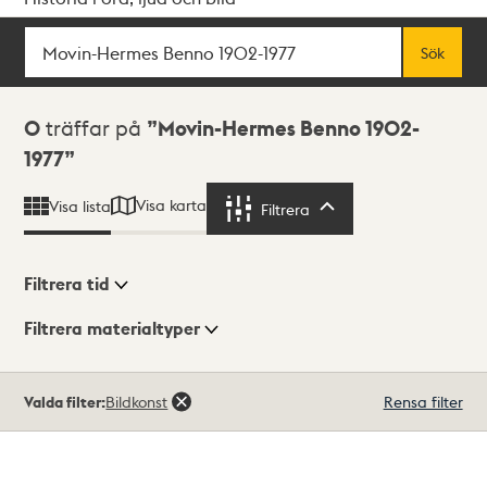
Sök
Fritextsök
Sök
Sökresultat
0
träffar på
Movin-Hermes Benno 1902-
1977
Visa karta
Visa lista
Filtrera
Filtrera
Filtrera tid
Filtrera materialtyper
Visningsläge
Totalt
Valda filter:
Bildkonst
Rensa filter
0
träffar
Lista
Karta