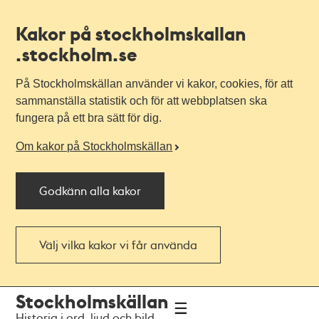
Kakor på stockholmskallan
.stockholm.se
På Stockholmskällan använder vi kakor, cookies, för att
sammanställa statistik och för att webbplatsen ska
fungera på ett bra sätt för dig.
Om kakor på Stockholmskällan
Godkänn alla kakor
Välj vilka kakor vi får använda
Till
Till
Stockholmskällan
navigationen
huvudinnehållet
Historia i ord, ljud och bild