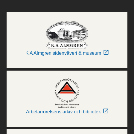
K A Almgren sidenväveri & museum
Arbetarrörelsens arkiv och bibliotek