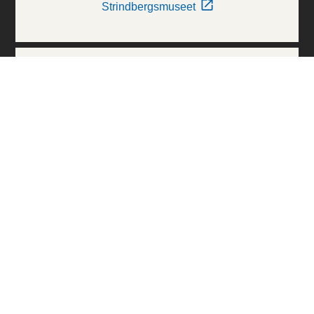
Strindbergsmuseet
Thielska Galleriet
Världskulturmuseerna