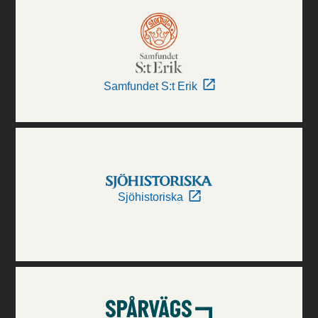
Samfundet S:t Erik
Sjöhistoriska