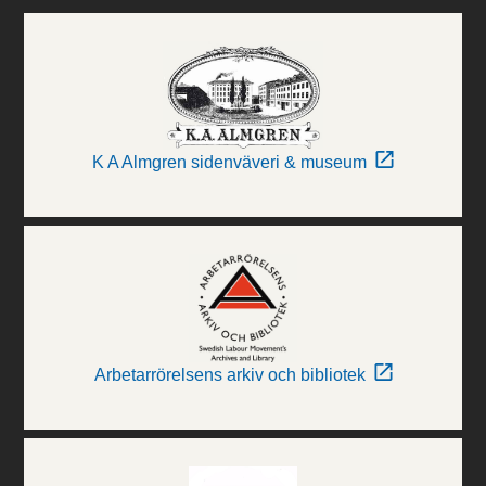
K A Almgren sidenväveri & museum
Arbetarrörelsens arkiv och bibliotek