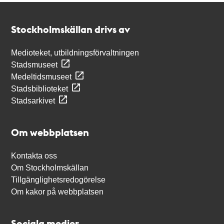
Kontakt
Stockholmskällan
Stockholmskällan drivs av
Medioteket, utbildningsförvaltningen
Stadsmuseet
Medeltidsmuseet
Stadsbiblioteket
Stadsarkivet
Om webbplatsen
Kontakta oss
Om Stockholmskällan
Tillgänglighetsredogörelse
Om kakor på webbplatsen
Sociala medier