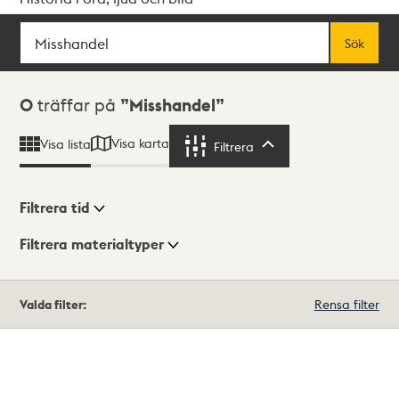
Sök
Fritextsök
Sök
Sökresultat
0
träffar på
Misshandel
Visa karta
Visa lista
Filtrera
Filtrera
Filtrera tid
Filtrera materialtyper
Visningsläge
Totalt
Valda filter:
Rensa filter
0
träffar
Lista
Karta