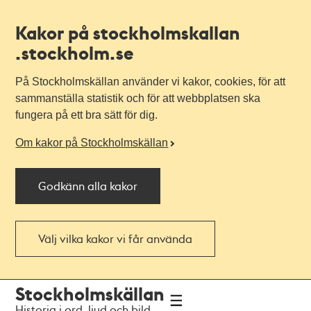
Kakor på stockholmskallan
.stockholm.se
På Stockholmskällan använder vi kakor, cookies, för att
sammanställa statistik och för att webbplatsen ska
fungera på ett bra sätt för dig.
Om kakor på Stockholmskällan
Godkänn alla kakor
Välj vilka kakor vi får använda
Till
Till
Stockholmskällan
navigationen
huvudinnehållet
Historia i ord, ljud och bild