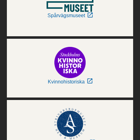
Spårvägsmuseet
Kvinnohistoriska