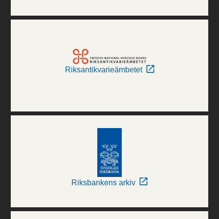
Riksantikvarieämbetet
Riksbankens arkiv