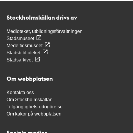
Kontakt
Stockholmskällan
Stockholmskällan drivs av
Medioteket, utbildningsförvaltningen
Stadsmuseet
Medeltidsmuseet
Stadsbiblioteket
Stadsarkivet
Om webbplatsen
Kontakta oss
Om Stockholmskällan
Tillgänglighetsredogörelse
Om kakor på webbplatsen
Sociala medier