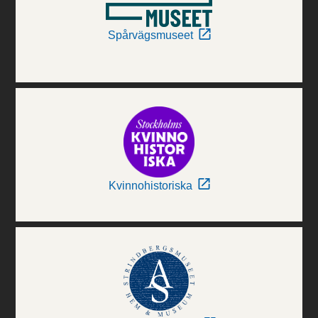
Spårvägsmuseet
Kvinnohistoriska