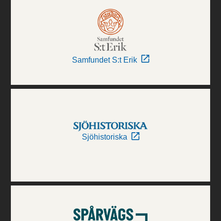
Samfundet S:t Erik
Sjöhistoriska