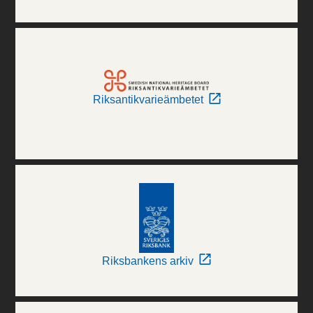
Riksantikvarieämbetet
Riksbankens arkiv