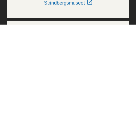
Strindbergsmuseet
Thielska Galleriet
Världskulturmuseerna