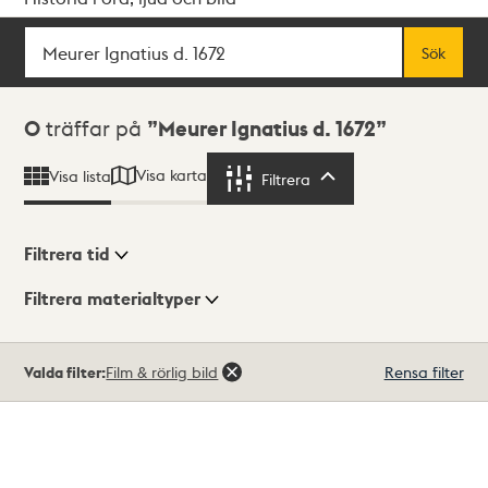
Sök
Fritextsök
Sök
Sökresultat
0
träffar på
Meurer Ignatius d. 1672
Visa karta
Visa lista
Filtrera
Filtrera
Filtrera tid
Filtrera materialtyper
Visningsläge
Totalt
Valda filter:
Film & rörlig bild
Rensa filter
0
träffar
Lista
Karta