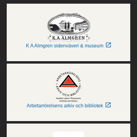
K A Almgren sidenväveri & museum
Arbetarrörelsens arkiv och bibliotek