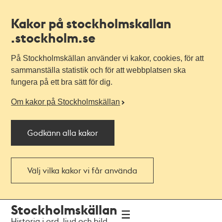
Kakor på stockholmskallan
.stockholm.se
På Stockholmskällan använder vi kakor, cookies, för att
sammanställa statistik och för att webbplatsen ska
fungera på ett bra sätt för dig.
Om kakor på Stockholmskällan
Godkänn alla kakor
Välj vilka kakor vi får använda
Till
Till
Stockholmskällan
navigationen
huvudinnehållet
Historia i ord, ljud och bild