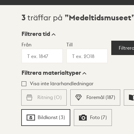
3
Medeltidsmuseet
träffar på
Sökresultat
Filtrera tid
Från
Till
Visningsläge
Filtrer
Filtrera materialtyper
Lista
Karta
Visa inte lärarhandledningar
Ritning
(
0
)
Föremål
(
187
)
Bildkonst
(
3
)
Foto
(
7
)