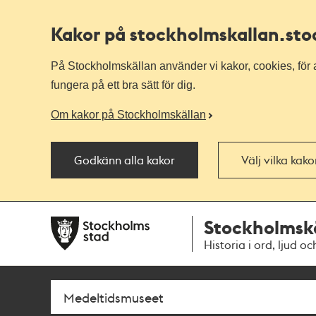
Kakor på stockholmskallan
.st
På Stockholmskällan använder vi kakor, cookies, för a
fungera på ett bra sätt för dig.
Om kakor på Stockholmskällan
Godkänn alla kakor
Välj vilka kak
Till
Till
Stockholmsk
navigationen
huvudinnehållet
Historia i ord, ljud oc
Sök
Fritextsök