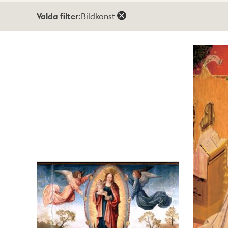
Totalt
Valda filter:
Bildkonst
3
träffar