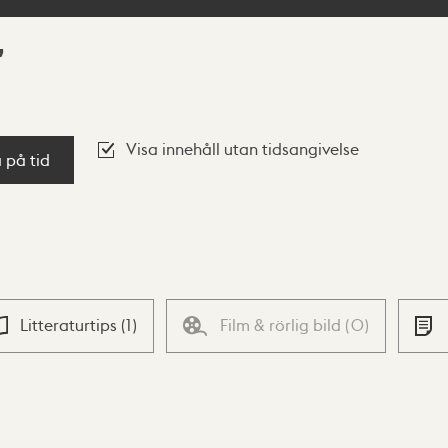
Visa innehåll utan tidsangivelse
a på tid
Litteraturtips
(
1
)
Film & rörlig bild
(
0
)