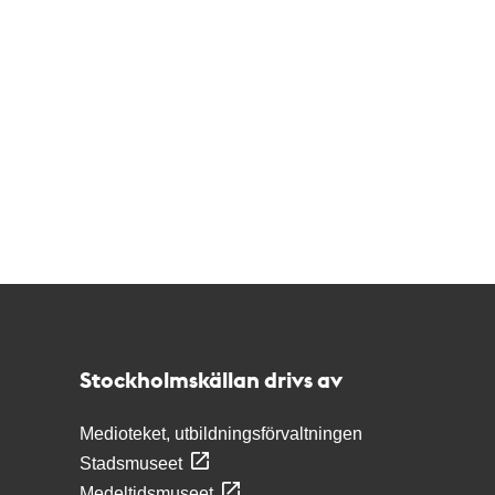
Kontakt
Stockholmskällan
Stockholmskällan drivs av
Medioteket, utbildningsförvaltningen
Stadsmuseet
Medeltidsmuseet