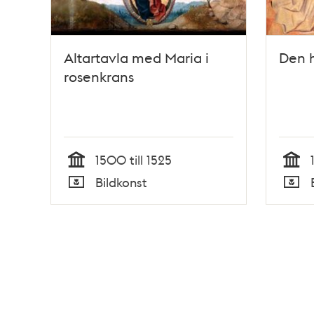
Altartavla med Maria i
Den h
rosenkrans
1500 till 1525
Tid
Tid
Bildkonst
Typ
Typ