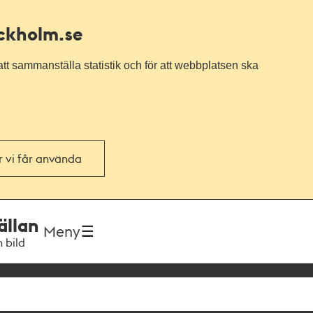
ockholm.se
tt sammanställa statistik och för att webbplatsen ska
or vi får använda
ällan
Meny
h bild