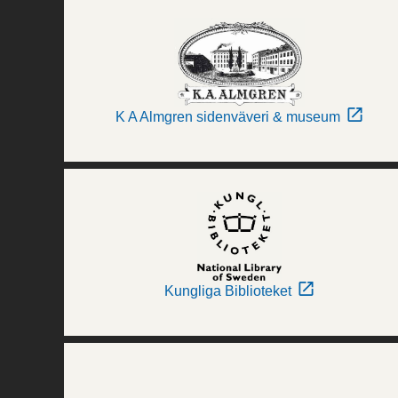
K A Almgren sidenväveri & museum
Kungliga Biblioteket