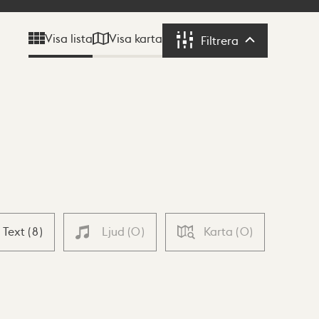
Visa karta
Visa lista
Filtrera
Filtrera
Text
(
8
)
Ljud
(
0
)
Karta
(
0
)