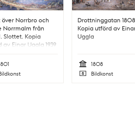
t över Norrbro och
Drottninggatan 1808
e Norrmalm från
Kopia utförd av Eina
. Slottet. Kopia
Uggla
d av Einar Uggla 1939
1801
1808
Tid
Bildkonst
Bildkonst
Typ