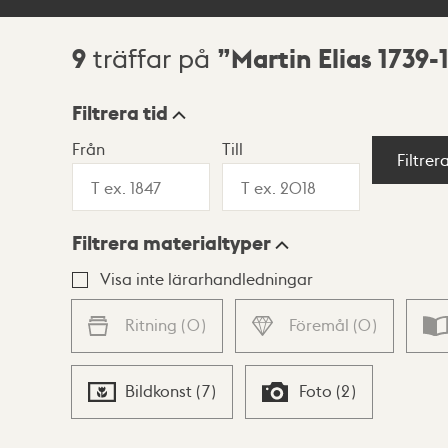
9
Martin Elias 1739-
träffar på
Sökresultat
Filtrera tid
Från
Till
Visningsläge
Filtrer
Filtrera materialtyper
Lista
Karta
Visa inte lärarhandledningar
Ritning
(
0
)
Föremål
(
0
)
Bildkonst
(
7
)
Foto
(
2
)