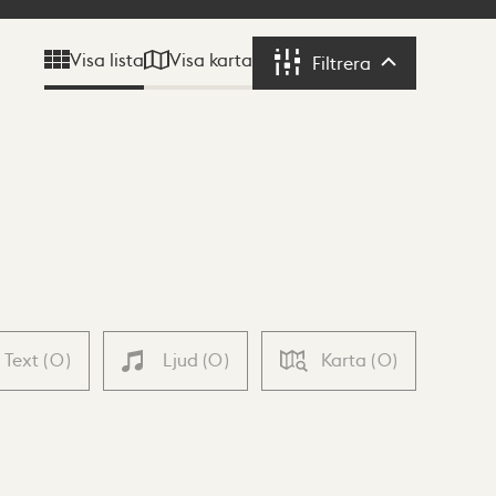
Visa karta
Visa lista
Filtrera
Filtrera
Text
(
0
)
Ljud
(
0
)
Karta
(
0
)