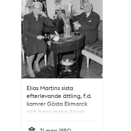
Elias Martins sista
efterlevande ättling, f.d.
kamrer Gösta Ekmarck
och hans maka Anna-
Maria i deras hem intill
Skanstull
31 mars 1950