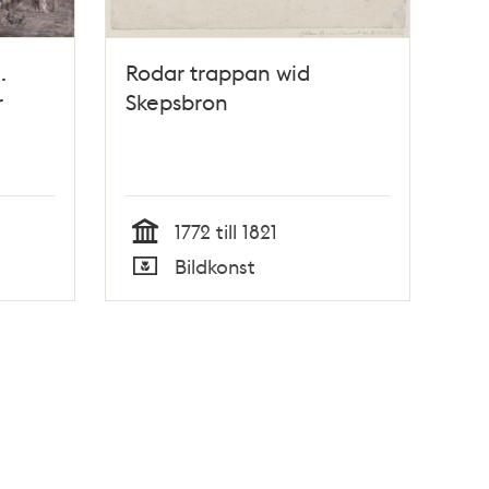
.
Rodar trappan wid
r
Skepsbron
1772 till 1821
Tid
Bildkonst
Typ