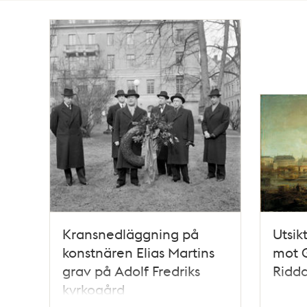
Totalt
9
träffar
Kransnedläggning på
Utsik
konstnären Elias Martins
mot 
grav på Adolf Fredriks
Ridd
kyrkogård