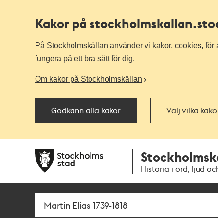
Kakor på stockholmskallan
.st
På Stockholmskällan använder vi kakor, cookies, för a
fungera på ett bra sätt för dig.
Om kakor på Stockholmskällan
Godkänn alla kakor
Välj vilka kak
Till
Till
Stockholmsk
navigationen
huvudinnehållet
Historia i ord, ljud oc
Sök
Fritextsök