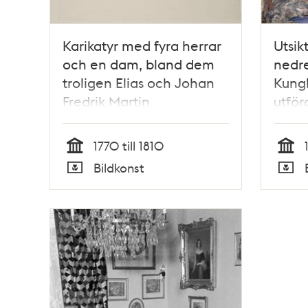
Karikatyr med fyra herrar
Utsik
och en dam, bland dem
nedr
troligen Elias och Johan
Kungl
Fredrik Martin
utför
1770 till 1810
Tid
Tid
Bildkonst
Typ
Typ