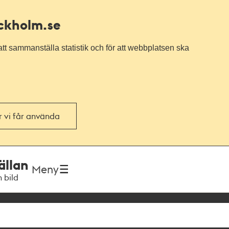
ockholm.se
tt sammanställa statistik och för att webbplatsen ska
or vi får använda
ällan
Meny
h bild