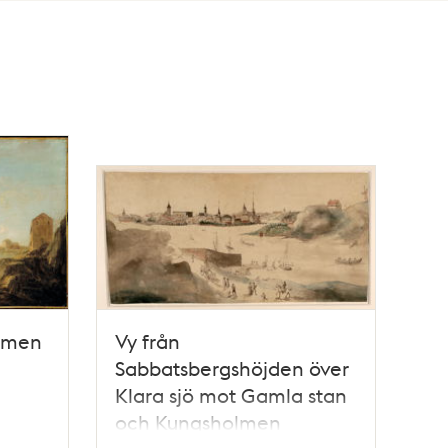
olmen
Vy från
Sabbatsbergshöjden över
Klara sjö mot Gamla stan
och Kungsholmen