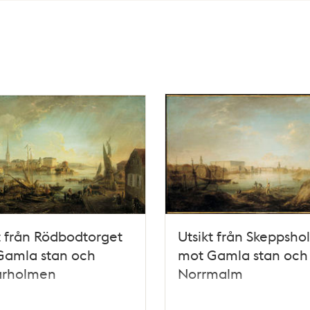
t från Rödbodtorget
Utsikt från Skeppsh
Gamla stan och
mot Gamla stan och
arholmen
Norrmalm