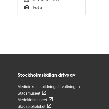
Tid
Foto
Typ
Kontakt
Stockholmskällan
Stockholmskällan drivs av
Medioteket, utbildningsförvaltningen
Stadsmuseet
Medeltidsmuseet
Stadsbiblioteket