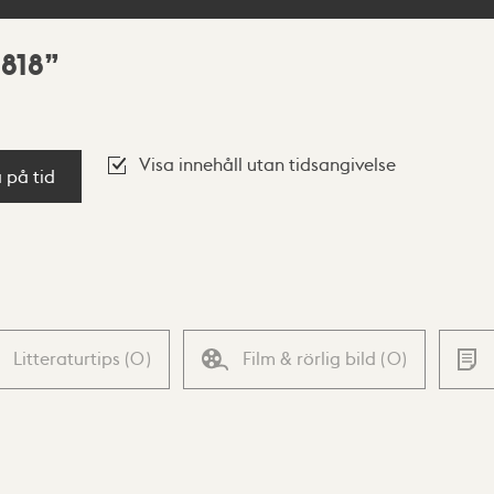
1818
Visa innehåll utan tidsangivelse
a på tid
Litteraturtips
(
0
)
Film & rörlig bild
(
0
)