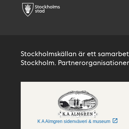
Stockholmskällan är ett samarbete
Stockholm. Partnerorganisationer 
K A Almgren sidenväveri & museum