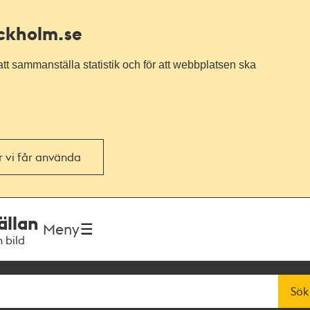
ockholm.se
tt sammanställa statistik och för att webbplatsen ska
or vi får använda
ällan
Meny
h bild
Sök