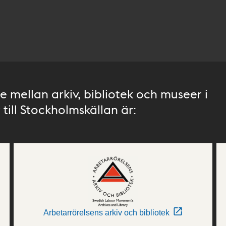
 mellan arkiv, bibliotek och museer i
till Stockholmskällan är:
Arbetarrörelsens arkiv och bibliotek