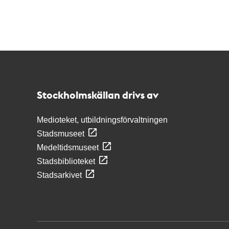
Kontakt
Stockholmskällan
Stockholmskällan drivs av
Medioteket, utbildningsförvaltningen
Stadsmuseet
Medeltidsmuseet
Stadsbiblioteket
Stadsarkivet