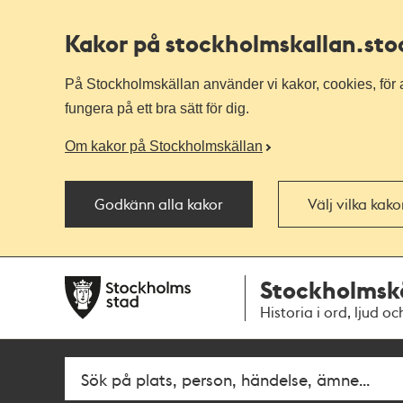
Kakor på stockholmskallan
.st
På Stockholmskällan använder vi kakor, cookies, för a
fungera på ett bra sätt för dig.
Om kakor på Stockholmskällan
Godkänn alla kakor
Välj vilka kak
Till
Till
Stockholmsk
navigationen
huvudinnehållet
Historia i ord, ljud oc
Fritextsök