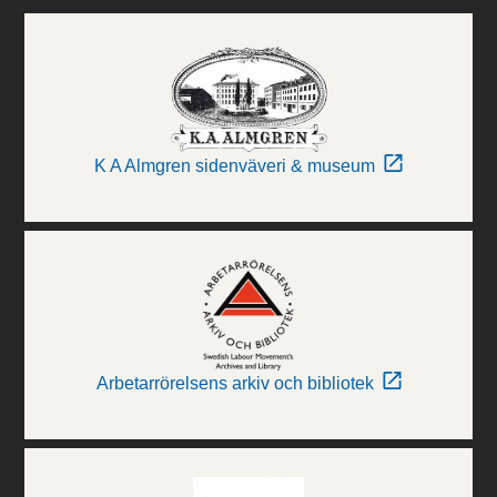
K A Almgren sidenväveri & museum
Arbetarrörelsens arkiv och bibliotek