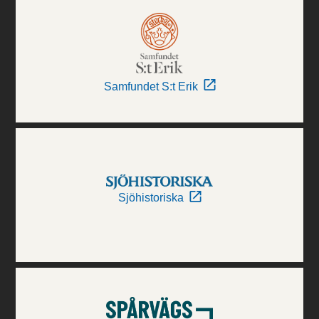
Samfundet S:t Erik
Sjöhistoriska