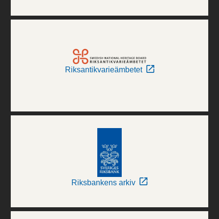
Riksantikvarieämbetet
Riksbankens arkiv