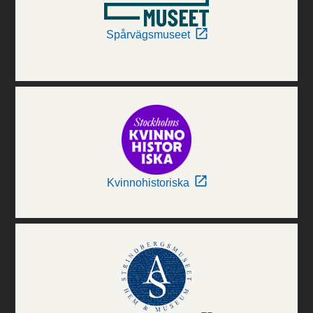
Spårvägsmuseet
Kvinnohistoriska