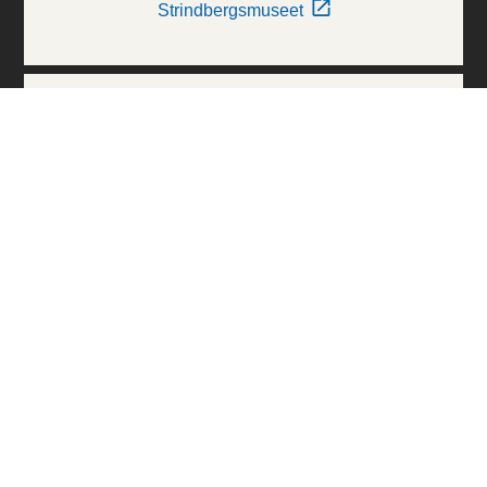
Strindbergsmuseet
Thielska Galleriet
Världskulturmuseerna