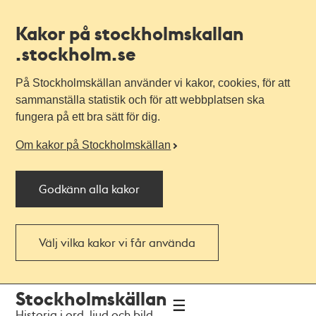
Kakor på stockholmskallan
.stockholm.se
På Stockholmskällan använder vi kakor, cookies, för att
sammanställa statistik och för att webbplatsen ska
fungera på ett bra sätt för dig.
Om kakor på Stockholmskällan
Godkänn alla kakor
Välj vilka kakor vi får använda
Till
Till
Stockholmskällan
navigationen
huvudinnehållet
Historia i ord, ljud och bild