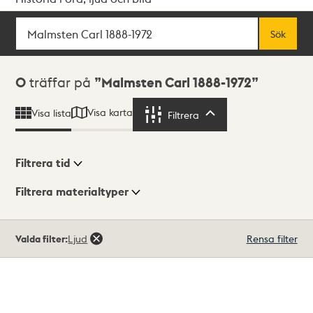
Sök
Fritextsök
Sök
Sökresultat
0
träffar på
Malmsten Carl 1888-1972
Visa karta
Visa lista
Filtrera
Filtrera
Filtrera tid
Filtrera materialtyper
Visningsläge
Totalt
Valda filter:
Ljud
Rensa filter
0
träffar
Lista
Karta