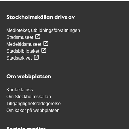
Kontakt
Stockholmskällan
Stockholmskällan drivs av
Medioteket, utbildningsförvaltningen
Stadsmuseet
Medeltidsmuseet
Stadsbiblioteket
Stadsarkivet
Om webbplatsen
Kontakta oss
Om Stockholmskällan
Tillgänglighetsredogörelse
Om kakor på webbplatsen
Sociala medier