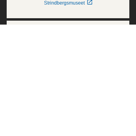
Strindbergsmuseet
Thielska Galleriet
Världskulturmuseerna