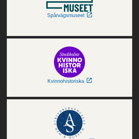
Spårvägsmuseet
Kvinnohistoriska