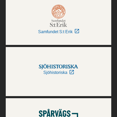
Samfundet S:t Erik
Sjöhistoriska