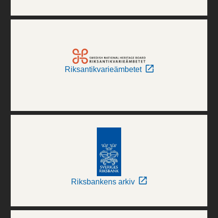
Riksantikvarieämbetet
Riksbankens arkiv