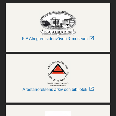
K A Almgren sidenväveri & museum
Arbetarrörelsens arkiv och bibliotek