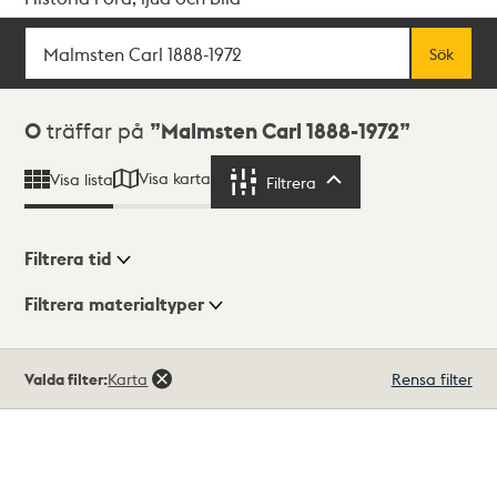
Sök
Fritextsök
Sök
Sökresultat
0
träffar på
Malmsten Carl 1888-1972
Visa karta
Visa lista
Filtrera
Filtrera
Filtrera tid
Filtrera materialtyper
Visningsläge
Totalt
Valda filter:
Karta
Rensa filter
0
träffar
Lista
Karta