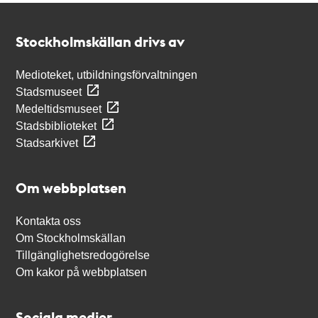
Kontakt
Stockholmskällan
Stockholmskällan drivs av
Medioteket, utbildningsförvaltningen
Stadsmuseet
Medeltidsmuseet
Stadsbiblioteket
Stadsarkivet
Om webbplatsen
Kontakta oss
Om Stockholmskällan
Tillgänglighetsredogörelse
Om kakor på webbplatsen
Sociala medier