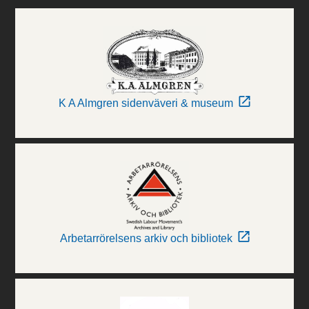
K A Almgren sidenväveri & museum
Arbetarrörelsens arkiv och bibliotek