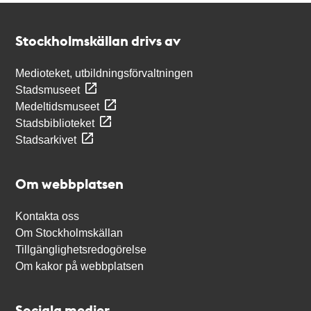
Kontakt
Stockholmskällan
Stockholmskällan drivs av
Medioteket, utbildningsförvaltningen
Stadsmuseet
Medeltidsmuseet
Stadsbiblioteket
Stadsarkivet
Om webbplatsen
Kontakta oss
Om Stockholmskällan
Tillgänglighetsredogörelse
Om kakor på webbplatsen
Sociala medier