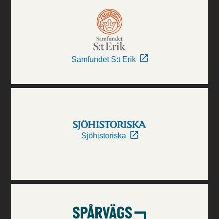
Samfundet S:t Erik
Sjöhistoriska