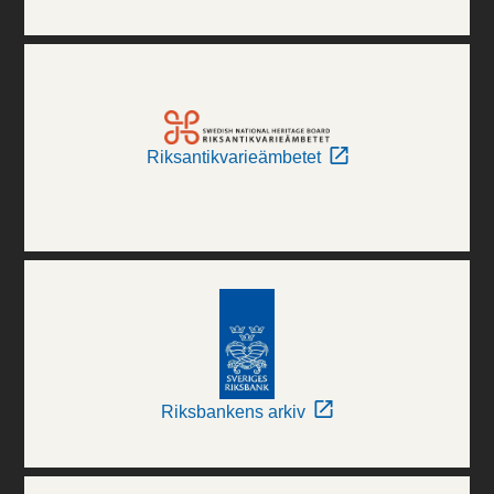
Riksantikvarieämbetet
Riksbankens arkiv