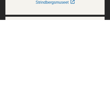
Strindbergsmuseet
Thielska Galleriet
Världskulturmuseerna