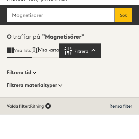
Sök
Fritextsök
Sök
Sökresultat
0
träffar på
Magnetisörer
Visa karta
Visa lista
Filtrera
Filtrera
Filtrera tid
Filtrera materialtyper
Visningsläge
Totalt
Valda filter:
Ritning
Rensa filter
0
träffar
Lista
Karta