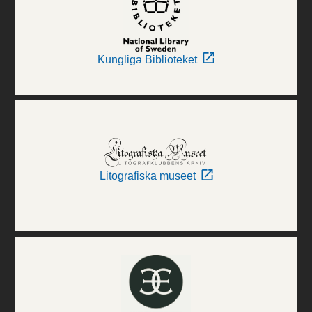
Kungliga Biblioteket
Litografiska museet