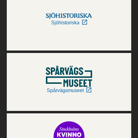
Sjöhistoriska
Spårvägsmuseet