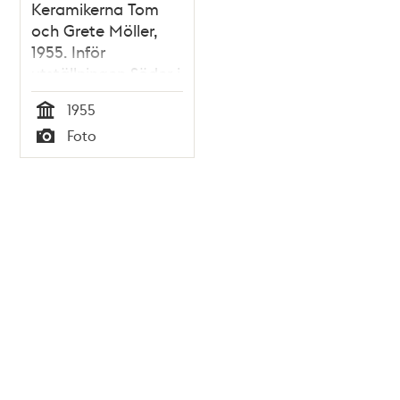
Keramikerna Tom
och Grete Möller,
1955. Inför
utställningen Söder i
konsten
1955
Tid
Foto
Typ