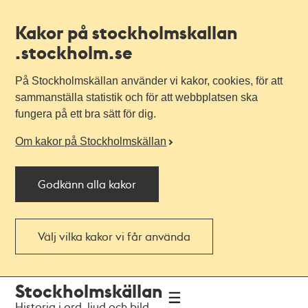
Kakor på stockholmskallan
.stockholm.se
På Stockholmskällan använder vi kakor, cookies, för att
sammanställa statistik och för att webbplatsen ska
fungera på ett bra sätt för dig.
Om kakor på Stockholmskällan
Godkänn alla kakor
Välj vilka kakor vi får använda
Till
Till
Stockholmskällan
navigationen
huvudinnehållet
Historia i ord, ljud och bild