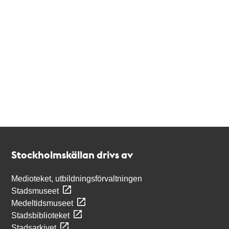
Kontakt
Stockholmskällan
Stockholmskällan drivs av
Medioteket, utbildningsförvaltningen
Stadsmuseet
Medeltidsmuseet
Stadsbiblioteket
Stadsarkivet