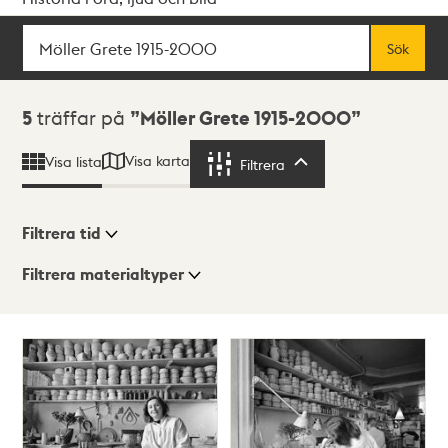
Sök
Fritextsök
Sök
Sökresultat
5
träffar på
Möller Grete 1915-2000
Visa karta
Visa lista
Filtrera
Filtrera
Filtrera tid
Filtrera materialtyper
Visningsläge
Totalt
5
träffar
Lista
Karta