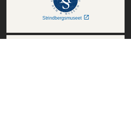
Strindbergsmuseet
Thielska Galleriet
Världskulturmuseerna