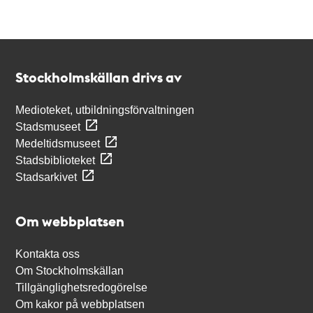
Kontakt
Stockholmskällan
Stockholmskällan drivs av
Medioteket, utbildningsförvaltningen
Stadsmuseet
Medeltidsmuseet
Stadsbiblioteket
Stadsarkivet
Om webbplatsen
Kontakta oss
Om Stockholmskällan
Tillgänglighetsredogörelse
Om kakor på webbplatsen