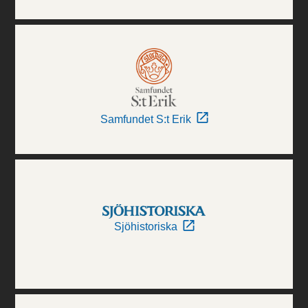
Samfundet S:t Erik
Sjöhistoriska