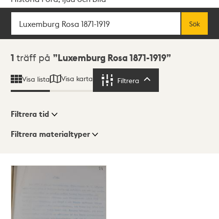
Sök
Fritextsök
Sök
Sökresultat
1
träff på
Luxemburg Rosa 1871-1919
Visa karta
Visa lista
Filtrera
Filtrera
Filtrera tid
Filtrera materialtyper
Visningsläge
Totalt
1
träffar
Lista
Karta