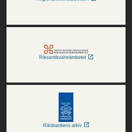
Riksantikvarieämbetet
Riksbankens arkiv