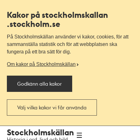
Kakor på stockholmskallan
.stockholm.se
På Stockholmskällan använder vi kakor, cookies, för att
sammanställa statistik och för att webbplatsen ska
fungera på ett bra sätt för dig.
Om kakor på Stockholmskällan
Godkänn alla kakor
Välj vilka kakor vi får använda
Till
Till
Stockholmskällan
navigationen
huvudinnehållet
Historia i ord, ljud och bild