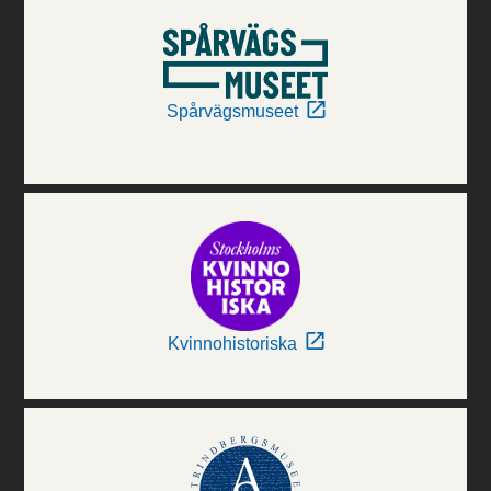
Spårvägsmuseet
Kvinnohistoriska