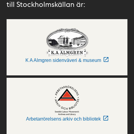
till Stockholmskällan är:
K A Almgren sidenväveri & museum
Arbetarrörelsens arkiv och bibliotek