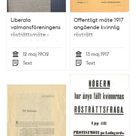
Liberala
Offentligt möte 1917
valmansföreningens
angående kvinnlig
rösträttsmöte -
rösträtt
artikel i SvD 13 maj
1902
12 maj 1902
13 maj 1917
Tid
Tid
Text
Text
Typ
Typ