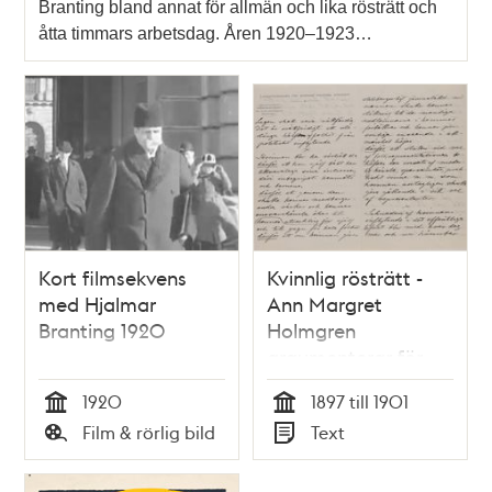
Branting bland annat för allmän och lika rösträtt och
åtta timmars arbetsdag. Åren 1920–1923…
Kort filmsekvens
Kvinnlig rösträtt -
med Hjalmar
Ann Margret
Branting 1920
Holmgren
argumenterar för
kvinnors rösträtt i
1920
1897 till 1901
brev till Carl
Tid
Tid
Film & rörlig bild
Text
Lindhagen
Typ
Typ