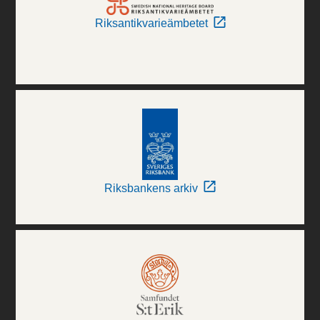
Riksantikvarieämbetet
Riksbankens arkiv