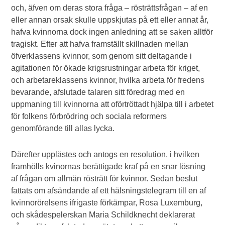
och, äfven om deras stora fråga – rösträttsfrågan – af en
eller annan orsak skulle uppskjutas på ett eller annat år,
hafva kvinnorna dock ingen anledning att se saken alltför
tragiskt. Efter att hafva framställt skillnaden mellan
öfverklassens kvinnor, som genom sitt deltagande i
agitationen för ökade krigsrustningar arbeta för kriget,
och arbetareklassens kvinnor, hvilka arbeta för fredens
bevarande, afslutade talaren sitt föredrag med en
uppmaning till kvinnorna att oförtröttadt hjälpa till i arbetet
för folkens förbrödring och sociala reformers
genomförande till allas lycka.
Därefter upplästes och antogs en resolution, i hvilken
framhölls kvinornas berättigade kraf på en snar lösning
af frågan om allmän rösträtt för kvinnor. Sedan beslut
fattats om afsändande af ett hälsningstelegram till en af
kvinnorörelsens ifrigaste förkämpar, Rosa Luxemburg,
och skådespelerskan Maria Schildknecht deklarerat