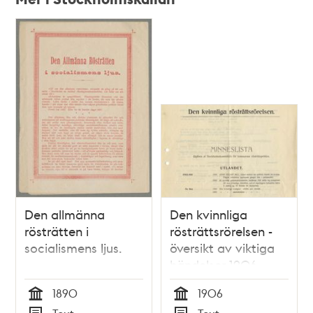
Relaterade
poster
och
teman
Den allmänna
Den kvinnliga
rösträtten i
rösträttsrörelsen -
socialismens ljus.
översikt av viktiga
händelser 1906
1890
1906
Tid
Tid