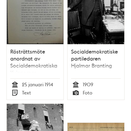
Rösträttsmöte
Socialdemokratiske
anordnat av
partiledaren
Socialdemokratiska
Hjalmar Branting
Kvinnornas
Samorganisation -
25 januari 1914
1909
polisrapport 1914
Tid
Tid
Text
Foto
Typ
Typ