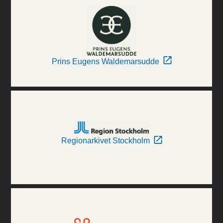
Prins Eugens Waldemarsudde
Regionarkivet Stockholm