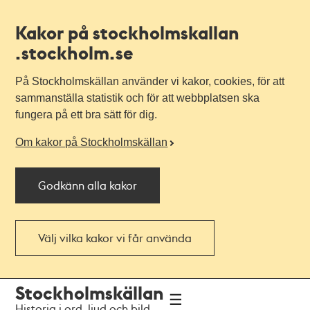
Kakor på stockholmskallan
.stockholm.se
På Stockholmskällan använder vi kakor, cookies, för att
sammanställa statistik och för att webbplatsen ska
fungera på ett bra sätt för dig.
Om kakor på Stockholmskällan
Godkänn alla kakor
Välj vilka kakor vi får använda
Till
Till
Stockholmskällan
navigationen
huvudinnehållet
Historia i ord, ljud och bild