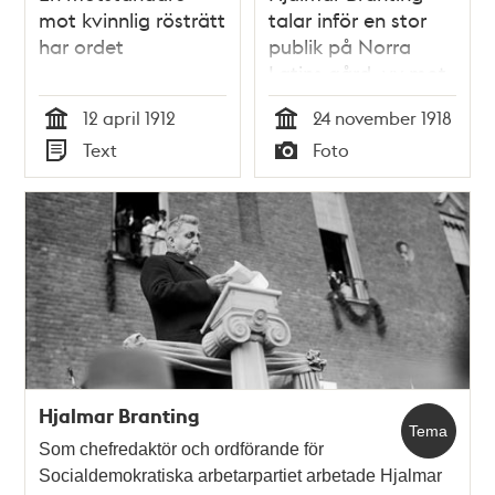
mot kvinnlig rösträtt
talar inför en stor
har ordet
publik på Norra
Latins gård, vy mot
Barnhusgatan, om
12 april 1912
24 november 1918
författningsfrågan -
Tid
Tid
Text
Foto
bland annat kvinnlig
Typ
Typ
rösträtt
Hjalmar Branting
Tema
Som chefredaktör och ordförande för
Socialdemokratiska arbetarpartiet arbetade Hjalmar