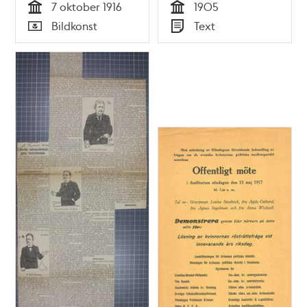
7 oktober 1916
1905
Tid
Tid
Bildkonst
Text
Typ
Typ