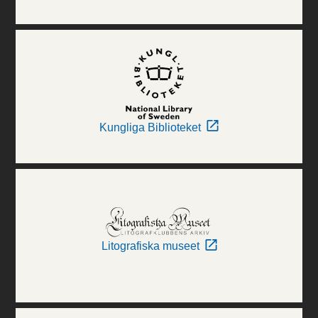
Kungliga Biblioteket
Litografiska museet