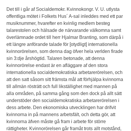
Det till i går af Socialdemokr. Kvinnokongr. V. U. utlysta
offentliga mötet i Folkets Hus´ A-sal inleddes med ett par
musiknummer, hvarefter en kvinlig medlem besteg
talarestolen och hälsade de närvarande välkomna samt
överlämnade ordet till herr Hjalmar Branting, som därpå i
ett längre anförande talade för [otydligt] internationella
kvinnorörelsen, som denna dag öfver hela verlden firade
sin 3:dje årshögtid. Talaren betonade, att denna
kvinnorörelse endast är en afläggare af den stora
internationella socialdemokratiska arbetarerörelsen, och
att den satt såsom sitt främsta mål att förhjälpa kvinnorna
till allmän rösträtt och full likställighet med mannen på
alla områden, på samma gång som den dock på allt sätt
understöder den socialdemokratiska arbetarerörelsen i
dess arbete. Den ekonomiska utvecklingen har drifvit
kvinnorna in på mannens arbetsfält, och detta gör, att
kvinnorna äfven måste gå fram i arbete för större
rättigheter. Kvinnorörelsen går framåt trots allt motstånd,