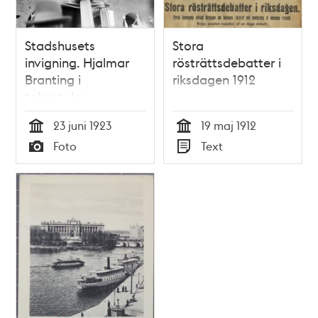
Stadshusets
Stora
invigning. Hjalmar
rösträttsdebatter i
Branting i
riksdagen 1912
talarstolen
23 juni 1923
19 maj 1912
Tid
Tid
Foto
Text
Typ
Typ