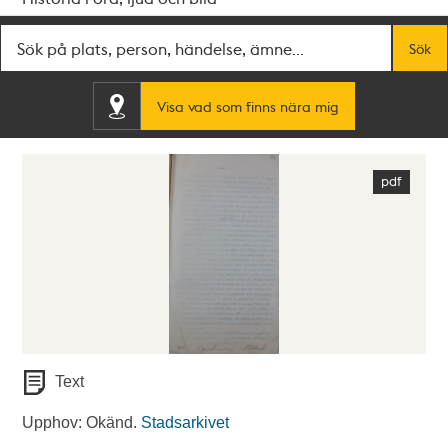
Fritextsök
Sök
Visa vad som finns nära mig
Text
Upphov: Okänd.
Stadsarkivet