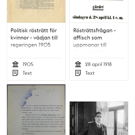
Politisk rösträtt för
Rösträttsfrågan -
kvinnor - vädjan till
affisch som
regeringen 1905
uppmanar till
demonstration
1905
28 april 1918
Tid
Tid
Text
Text
Typ
Typ