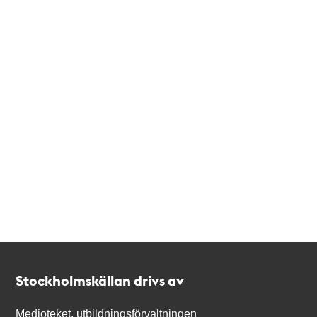
Kontakt
Stockholmskällan
Stockholmskällan drivs av
Medioteket, utbildningsförvaltningen