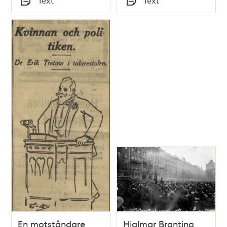
Text
Text
Typ
Typ
En motståndare
Hjalmar Branting