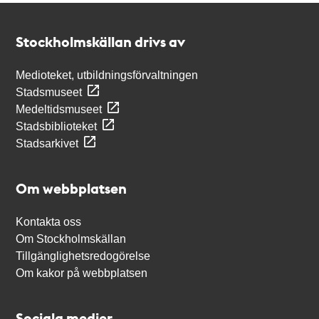
Kontakt
Stockholmskällan
Stockholmskällan drivs av
Medioteket, utbildningsförvaltningen
Stadsmuseet
Medeltidsmuseet
Stadsbiblioteket
Stadsarkivet
Om webbplatsen
Kontakta oss
Om Stockholmskällan
Tillgänglighetsredogörelse
Om kakor på webbplatsen
Sociala medier