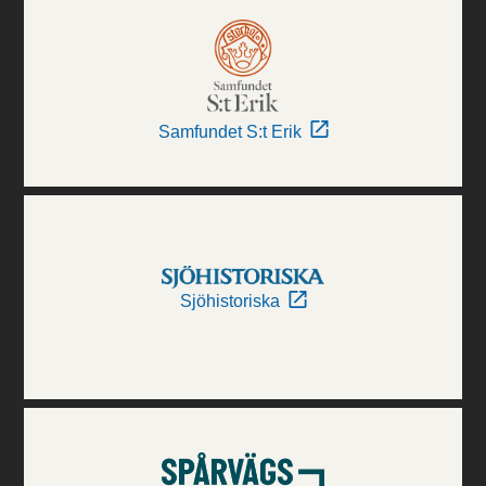
Samfundet S:t Erik
Sjöhistoriska