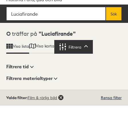
Sök
Fritextsök
Sök
Sökresultat
0
träffar på
Luciafirande
Visa karta
Visa lista
Filtrera
Filtrera
Filtrera tid
Filtrera materialtyper
Visningsläge
Totalt
Valda filter:
Film & rörlig bild
Rensa filter
0
träffar
Lista
Karta