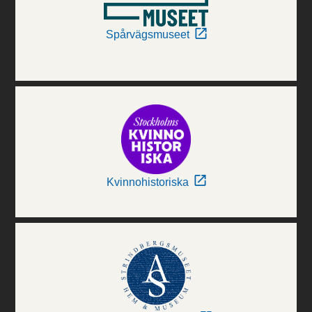
Spårvägsmuseet
Kvinnohistoriska