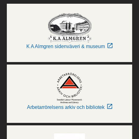
K A Almgren sidenväveri & museum
Arbetarrörelsens arkiv och bibliotek