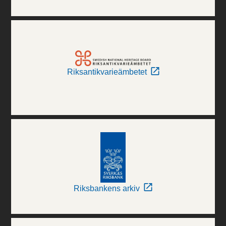
Riksantikvarieämbetet
Riksbankens arkiv