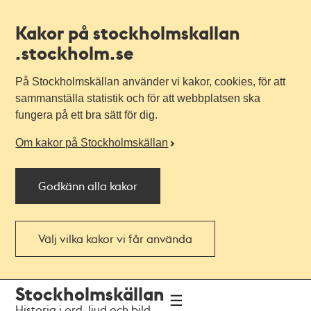
Kakor på stockholmskallan
.stockholm.se
På Stockholmskällan använder vi kakor, cookies, för att
sammanställa statistik och för att webbplatsen ska
fungera på ett bra sätt för dig.
Om kakor på Stockholmskällan
Godkänn alla kakor
Välj vilka kakor vi får använda
Till
Till
Stockholmskällan
navigationen
huvudinnehållet
Historia i ord, ljud och bild