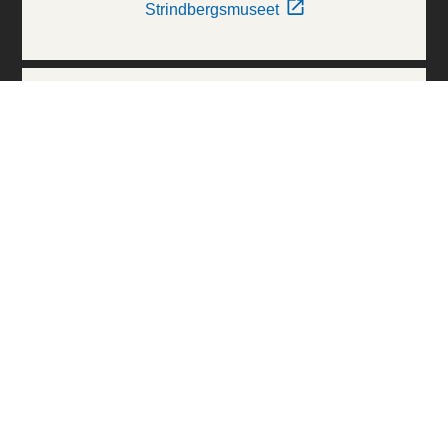
Strindbergsmuseet
Thielska Galleriet
Världskulturmuseerna