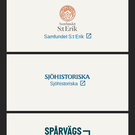
Samfundet S:t Erik
Sjöhistoriska