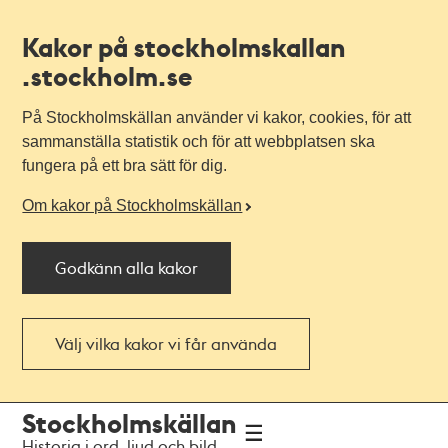
Kakor på stockholmskallan
.stockholm.se
På Stockholmskällan använder vi kakor, cookies, för att
sammanställa statistik och för att webbplatsen ska
fungera på ett bra sätt för dig.
Om kakor på Stockholmskällan
Godkänn alla kakor
Välj vilka kakor vi får använda
Till
Till
Stockholmskällan
navigationen
huvudinnehållet
Historia i ord, ljud och bild