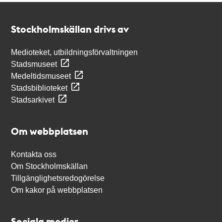
Kontakt
Stockholmskällan
Stockholmskällan drivs av
Medioteket, utbildningsförvaltningen
Stadsmuseet
Medeltidsmuseet
Stadsbiblioteket
Stadsarkivet
Om webbplatsen
Kontakta oss
Om Stockholmskällan
Tillgänglighetsredogörelse
Om kakor på webbplatsen
Sociala medier