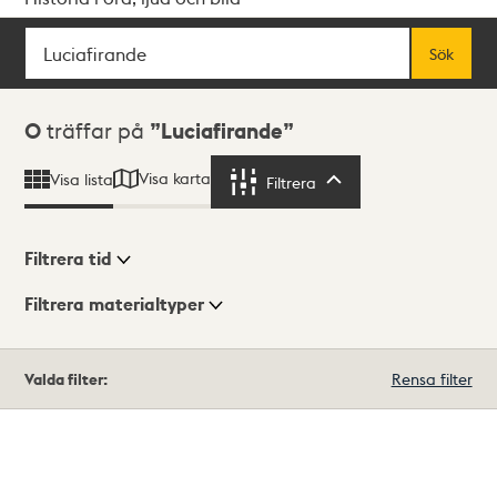
Sök
Fritextsök
Sök
Sökresultat
0
träffar på
Luciafirande
Visa karta
Visa lista
Filtrera
Filtrera
Filtrera tid
Filtrera materialtyper
Visningsläge
Totalt
Valda filter:
Rensa filter
0
träffar
Lista
Karta