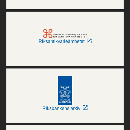
Riksantikvarieämbetet
Riksbankens arkiv