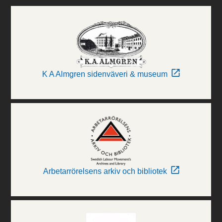
K A Almgren sidenväveri & museum
Arbetarrörelsens arkiv och bibliotek