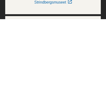
Strindbergsmuseet
Thielska Galleriet
Världskulturmuseerna