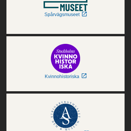
Spårvägsmuseet
Kvinnohistoriska