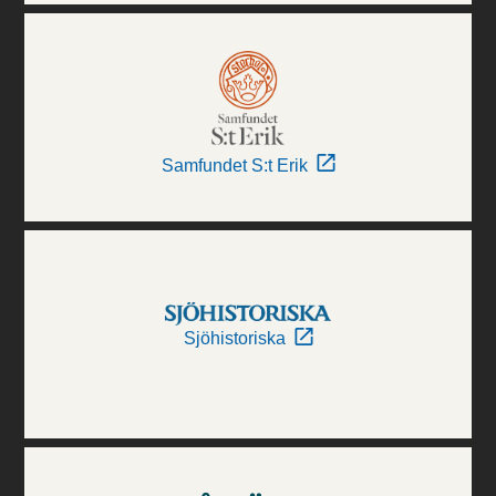
Samfundet S:t Erik
Sjöhistoriska