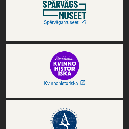
Spårvägsmuseet
Kvinnohistoriska