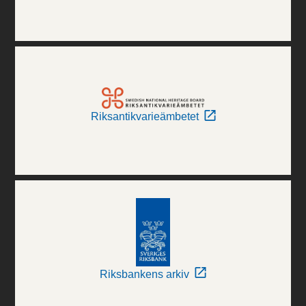
Riksantikvarieämbetet
Riksbankens arkiv