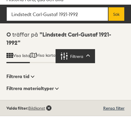
Sök
Fritextsök
Sök
Sökresultat
0
träffar på
Lindstedt Carl-Gustaf 1921-
1992
Visa karta
Visa lista
Filtrera
Filtrera
Filtrera tid
Filtrera materialtyper
Visningsläge
Totalt
Valda filter:
Bildkonst
Rensa filter
0
träffar
Lista
Karta