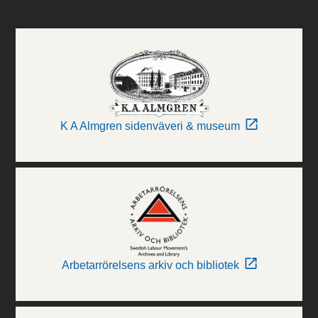
K A Almgren sidenväveri & museum
Arbetarrörelsens arkiv och bibliotek