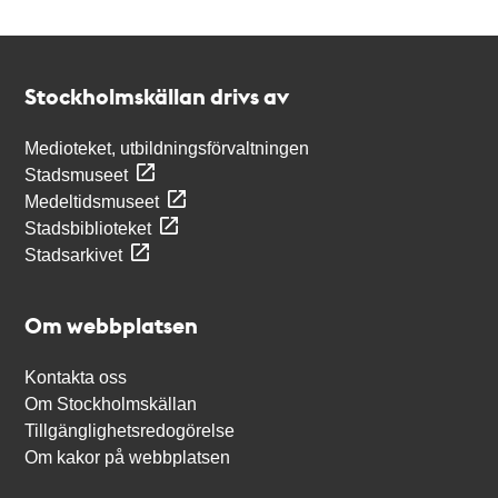
Kontakt
Stockholmskällan
Stockholmskällan drivs av
Medioteket, utbildningsförvaltningen
Stadsmuseet
Medeltidsmuseet
Stadsbiblioteket
Stadsarkivet
Om webbplatsen
Kontakta oss
Om Stockholmskällan
Tillgänglighetsredogörelse
Om kakor på webbplatsen