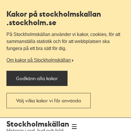
Kakor på stockholmskallan
.stockholm.se
På Stockholmskällan använder vi kakor, cookies, för att
sammanställa statistik och för att webbplatsen ska
fungera på ett bra sätt för dig.
Om kakor på Stockholmskällan
Godkänn alla kakor
Välj vilka kakor vi får använda
Till
Till
Stockholmskällan
navigationen
huvudinnehållet
Historia i ord, ljud och bild