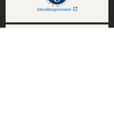
Strindbergsmuseet
Thielska Galleriet
Världskulturmuseerna