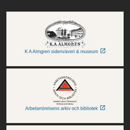
K A Almgren sidenväveri & museum
Arbetarrörelsens arkiv och bibliotek