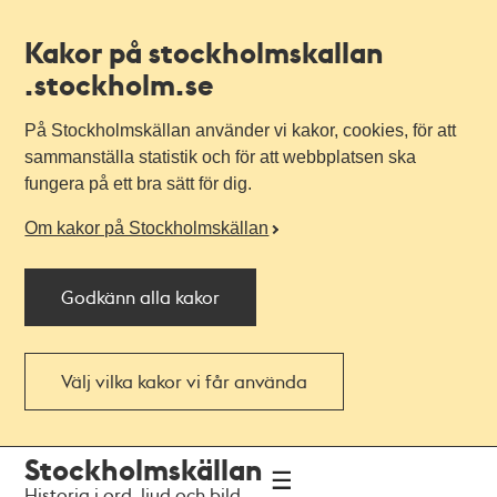
Kakor på stockholmskallan
.stockholm.se
På Stockholmskällan använder vi kakor, cookies, för att
sammanställa statistik och för att webbplatsen ska
fungera på ett bra sätt för dig.
Om kakor på Stockholmskällan
Godkänn alla kakor
Välj vilka kakor vi får använda
Till
Till
Stockholmskällan
navigationen
huvudinnehållet
Historia i ord, ljud och bild