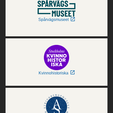
Spårvägsmuseet
Kvinnohistoriska