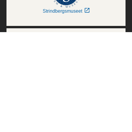
Strindbergsmuseet
Thielska Galleriet
Världskulturmuseerna