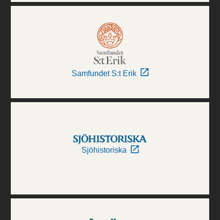
Samfundet S:t Erik
Sjöhistoriska