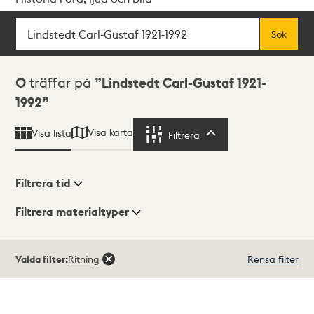
Sök
Fritextsök
Sök
Sökresultat
0
träffar på
Lindstedt Carl-Gustaf 1921-
1992
Visa karta
Visa lista
Filtrera
Filtrera
Filtrera tid
Filtrera materialtyper
Visningsläge
Totalt
Valda filter:
Ritning
Rensa filter
0
träffar
Lista
Karta