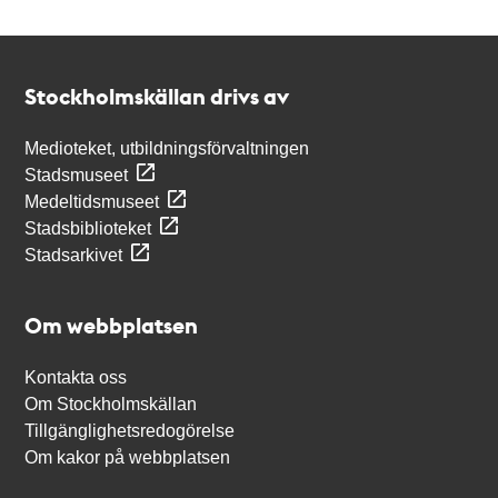
Kontakt
Stockholmskällan
Stockholmskällan drivs av
Medioteket, utbildningsförvaltningen
Stadsmuseet
Medeltidsmuseet
Stadsbiblioteket
Stadsarkivet
Om webbplatsen
Kontakta oss
Om Stockholmskällan
Tillgänglighetsredogörelse
Om kakor på webbplatsen