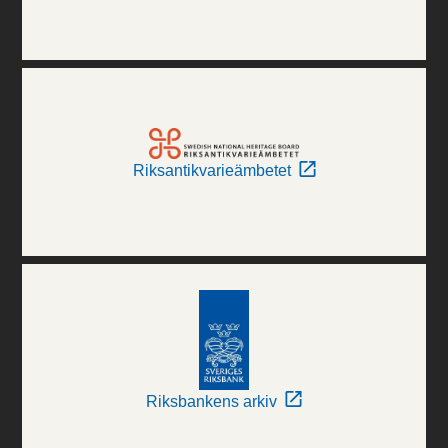
Riksantikvarieämbetet
Riksbankens arkiv