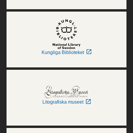
Kungliga Biblioteket
Litografiska museet