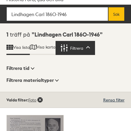
Sök
Fritextsök
Sök
Sökresultat
1
träff på
Lindhagen Carl 1860-1946
Visa karta
Visa lista
Filtrera
Filtrera
Filtrera tid
Filtrera materialtyper
Visningsläge
Totalt
Valda filter:
Foto
Rensa filter
1
träffar
Lista
Karta