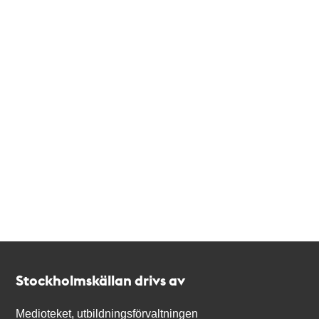
Kontakt
Stockholmskällan
Stockholmskällan drivs av
Medioteket, utbildningsförvaltningen