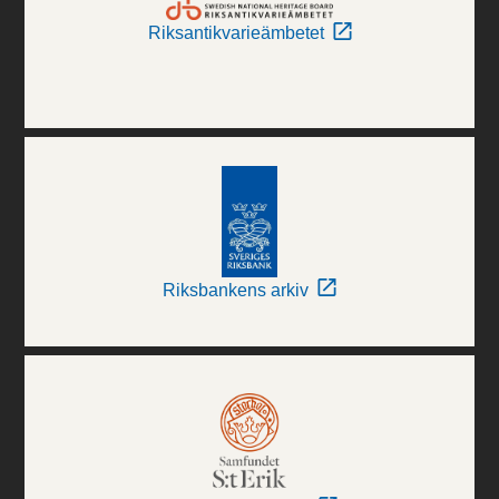
Riksantikvarieämbetet
Riksbankens arkiv