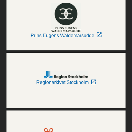
Prins Eugens Waldemarsudde
Regionarkivet Stockholm