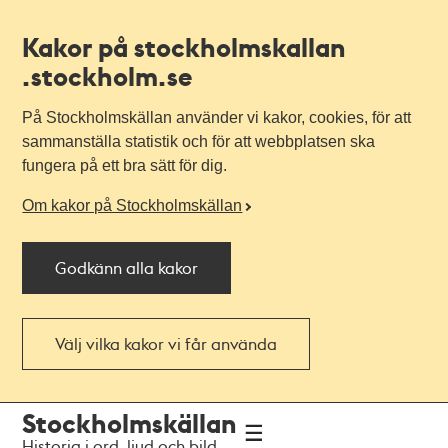
Kakor på stockholmskallan
.stockholm.se
På Stockholmskällan använder vi kakor, cookies, för att
sammanställa statistik och för att webbplatsen ska
fungera på ett bra sätt för dig.
Om kakor på Stockholmskällan
Godkänn alla kakor
Välj vilka kakor vi får använda
Till
Till
Stockholmskällan
navigationen
huvudinnehållet
Historia i ord, ljud och bild