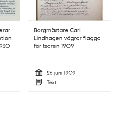
erar
Borgmästare Carl
otion
Lindhagen vägrar flagga
1930
för tsaren 1909
26 juni 1909
Tid
Text
Typ