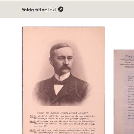
Totalt
Valda filter:
Text
23
träffar