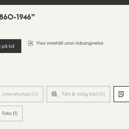
1860-1946
Visa innehåll utan tidsangivelse
a på tid
Litteraturtips
(
0
)
Film & rörlig bild
(
0
)
Foto
(
1
)