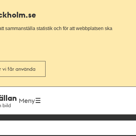
ockholm.se
tt sammanställa statistik och för att webbplatsen ska
or vi får använda
ällan
Meny
h bild