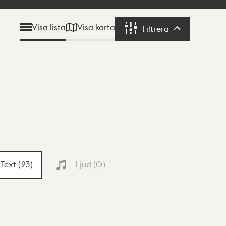
Visa karta
Visa lista
Filtrera
Filtrera
Text
(
23
)
Ljud
(
0
)