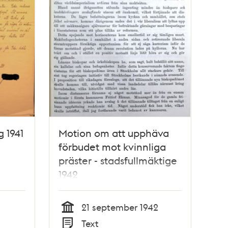
g 1941
Motion om att upphäva
förbudet mot kvinnliga
präster - stadsfullmäktige
1942
21 september 1942
Tid
Text