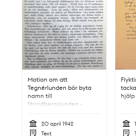
Motion om att
Flykt
Tegnérlunden bör byta
tacka
namn till
hjälp
Strindbergslunden -
stadsfullmäktige 1942
20 april 1942
Tid
Tid
Text