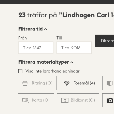
23
Lindhagen Carl 
träffar på
Sökresultat
Filtrera tid
Från
Till
Visningsläge
Filtrer
Filtrera materialtyper
Lista
Karta
Visa inte lärarhandledningar
Ritning
(
0
)
Föremål
(
4
)
Karta
(
0
)
Bildkonst
(
0
)