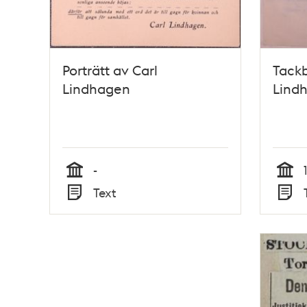
Porträtt av Carl
Tackb
Lindhagen
Lindh
-
Tid
Tid
Text
Typ
Typ