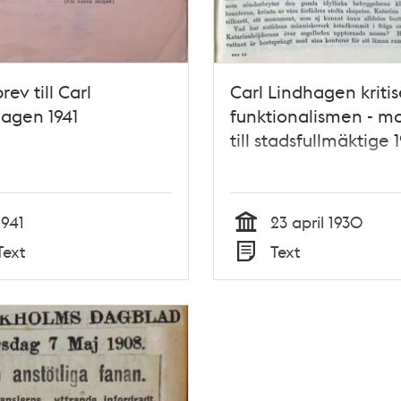
rev till Carl
Carl Lindhagen kritis
agen 1941
funktionalismen - m
till stadsfullmäktige 
1941
23 april 1930
Tid
Text
Text
Typ