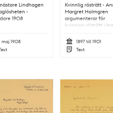
mästare Lindhagen
Kvinnlig rösträtt - An
aglösheten -
Margret Holmgren
ndare 1908
argumenterar för
kvinnors rösträtt i bre
Carl Lindhagen
1 maj 1908
1897 till 1901
Tid
Text
Text
Typ