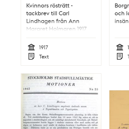
Kvinnors rösträtt -
Borg
tackbrev till Carl
och l
Lindhagen från Ann
insä
Margret Holmgren 1917
1917
Tid
Tid
Text
Typ
Typ