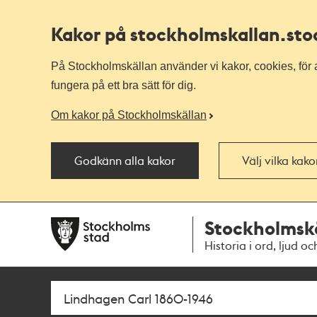
Kakor på stockholmskallan
.st
På Stockholmskällan använder vi kakor, cookies, för a
fungera på ett bra sätt för dig.
Om kakor på Stockholmskällan
Godkänn alla kakor
Välj vilka kak
Till
Till
Stockholmsk
navigationen
huvudinnehållet
Historia i ord, ljud oc
Sök
Fritextsök