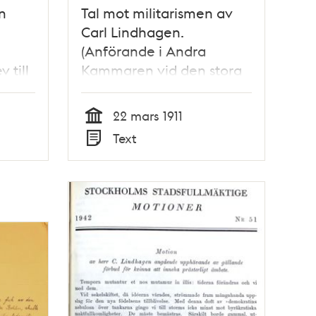
n
Tal mot militarismen av
Carl Lindhagen.
(Anförande i Andra
v till
Kammaren vid den stora
militärdebatten den 22
mars 1911)
22 mars 1911
Tid
Text
Typ