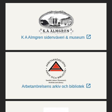
K A Almgren sidenväveri & museum
Arbetarrörelsens arkiv och bibliotek