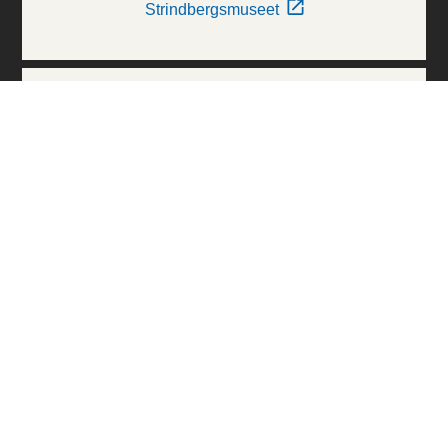
Strindbergsmuseet
Thielska Galleriet
Världskulturmuseerna