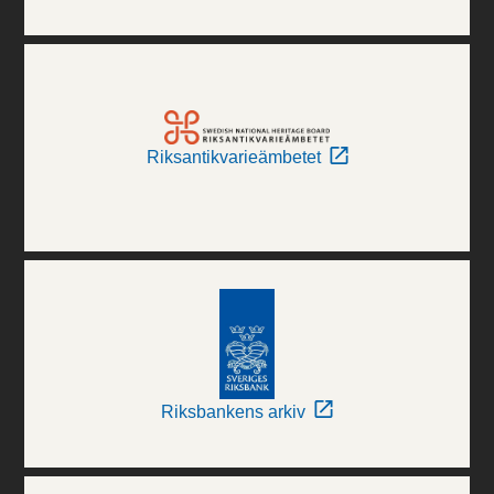
Riksantikvarieämbetet
Riksbankens arkiv