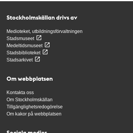
Kontakt
Stockholmskällan
Stockholmskällan drivs av
Medioteket, utbildningsförvaltningen
Stadsmuseet
Medeltidsmuseet
Stadsbiblioteket
Stadsarkivet
Om webbplatsen
Kontakta oss
Om Stockholmskällan
Tillgänglighetsredogörelse
Om kakor på webbplatsen
Sociala medier