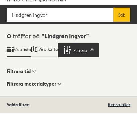
Sök
Fritextsök
Sök
Sökresultat
0
träffar på
Lindgren Ingvor
Visa karta
Visa lista
Filtrera
Filtrera
Filtrera tid
Filtrera materialtyper
Visningsläge
Totalt
Valda filter:
Rensa filter
0
träffar
Lista
Karta