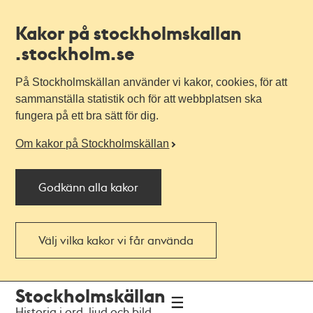
Kakor på stockholmskallan
.stockholm.se
På Stockholmskällan använder vi kakor, cookies, för att
sammanställa statistik och för att webbplatsen ska
fungera på ett bra sätt för dig.
Om kakor på Stockholmskällan
Godkänn alla kakor
Välj vilka kakor vi får använda
Till
Till
Stockholmskällan
navigationen
huvudinnehållet
Historia i ord, ljud och bild