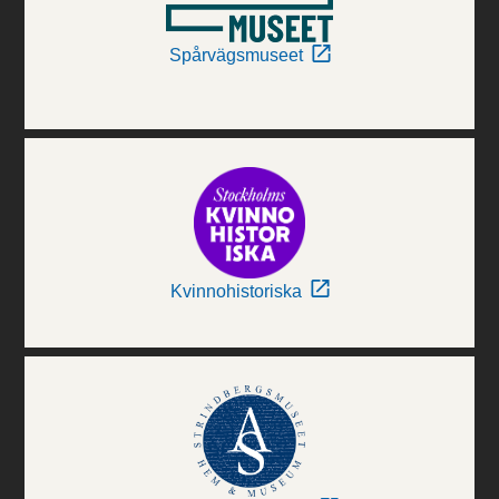
Spårvägsmuseet
Kvinnohistoriska