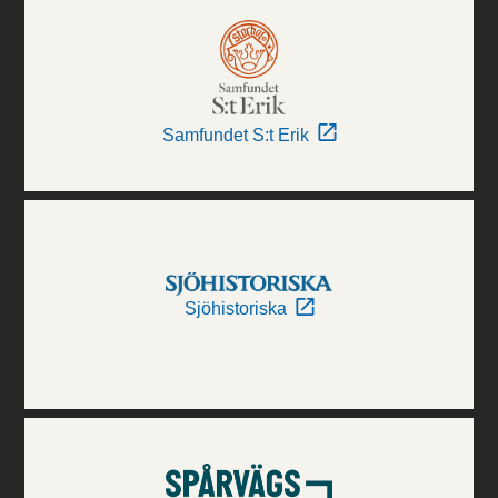
Samfundet S:t Erik
Sjöhistoriska