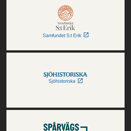
Samfundet S:t Erik
Sjöhistoriska