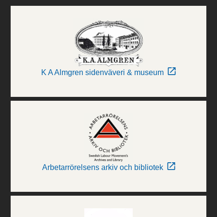
K A Almgren sidenväveri & museum
Arbetarrörelsens arkiv och bibliotek