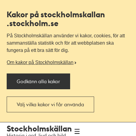
Kakor på stockholmskallan
.stockholm.se
På Stockholmskällan använder vi kakor, cookies, för att
sammanställa statistik och för att webbplatsen ska
fungera på ett bra sätt för dig.
Om kakor på Stockholmskällan
Godkänn alla kakor
Välj vilka kakor vi får använda
Till
Till
Stockholmskällan
navigationen
huvudinnehållet
Historia i ord, ljud och bild