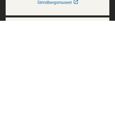
Strindbergsmuseet
Thielska Galleriet
Världskulturmuseerna