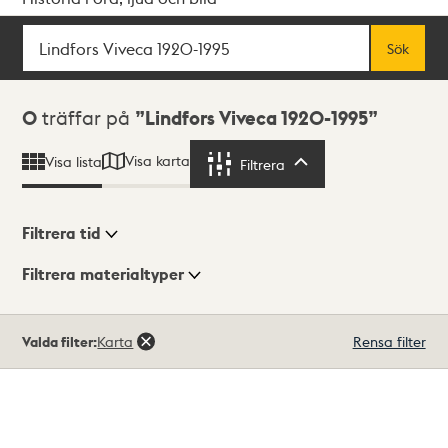
Sök
Fritextsök
Sök
Sökresultat
0
träffar på
Lindfors Viveca 1920-1995
Visa karta
Visa lista
Filtrera
Filtrera
Filtrera tid
Filtrera materialtyper
Visningsläge
Totalt
Valda filter:
Karta
Rensa filter
0
träffar
Lista
Karta