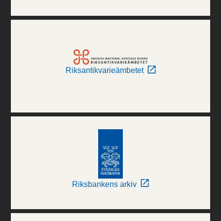
Riksantikvarieämbetet
Riksbankens arkiv