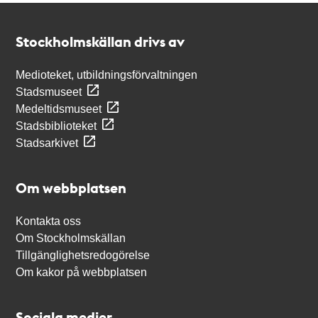
Kontakt
Stockholmskällan
Stockholmskällan drivs av
Medioteket, utbildningsförvaltningen
Stadsmuseet
Medeltidsmuseet
Stadsbiblioteket
Stadsarkivet
Om webbplatsen
Kontakta oss
Om Stockholmskällan
Tillgänglighetsredogörelse
Om kakor på webbplatsen
Sociala medier