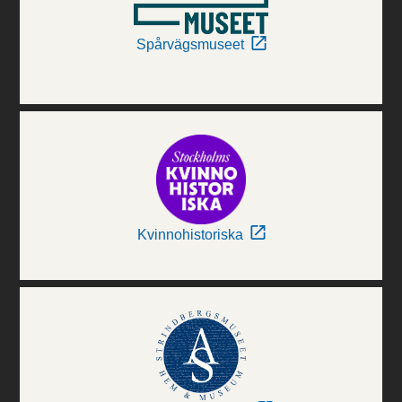
Spårvägsmuseet
Kvinnohistoriska